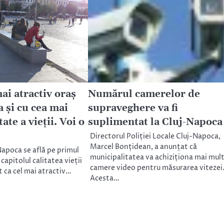
mai atractiv oraș
Numărul camerelor de
 și cu cea mai
supraveghere va fi
tate a vieții. Voi o
suplimentat la Cluj-Napoca
Directorul Poliției Locale Cluj-Napoca,
Marcel Bonțidean, a anunțat că
Napoca se află pe primul
municipalitatea va achiziționa mai mul
capitolul calitatea vieții
camere video pentru măsurarea vitezei
t ca cel mai atractiv…
Acesta…