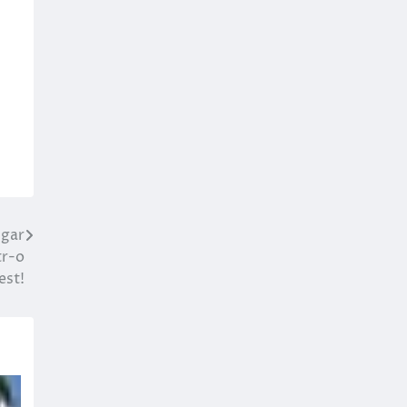
lgar
tr-o
est!