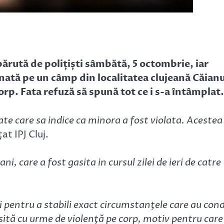
părută de polițiști sâmbătă, 5 octombrie, iar
onată pe un câmp din localitatea clujeană Căian
p. Fata refuză să spună tot ce i s-a întâmplat.
te care sa indice ca minora a fost violata. Acestea
at IPJ Cluj.
ni, care a fost gasita in cursul zilei de ieri de catre
i pentru a stabili exact circumstanţele care au con
găsită cu urme de violenţă pe corp, motiv pentru care