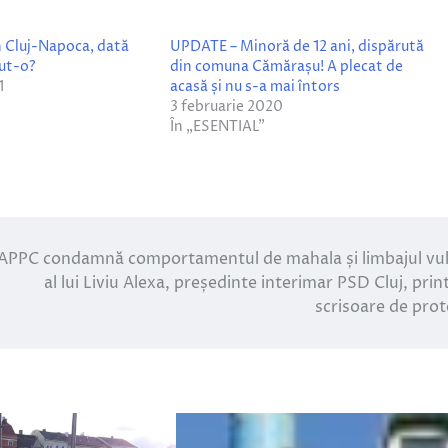
 Cluj-Napoca, dată
UPDATE – Minoră de 12 ani, dispărută
zut-o?
din comuna Cămărașu! A plecat de
1
acasă și nu s-a mai întors
3 februarie 2020
În „ESENTIAL”
APPC condamnă comportamentul de mahala și limbajul vu
al lui Liviu Alexa, președinte interimar PSD Cluj, prin
scrisoare de prot