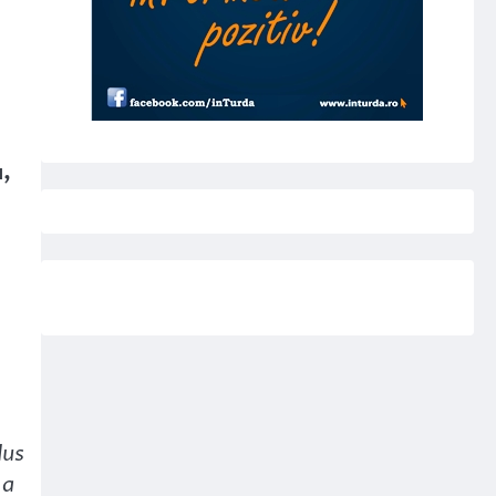
u,
dus
 a