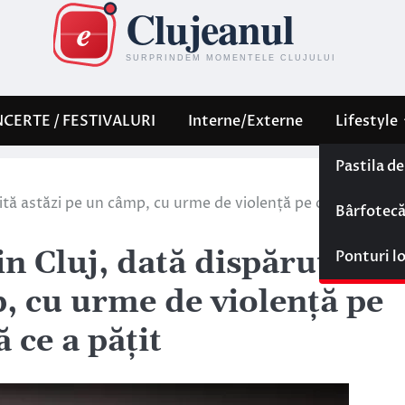
CERTE / FESTIVALURI
Interne/Externe
Lifestyle
Pastila d
sită astăzi pe un câmp, cu urme de violență pe corp! Ea ref
Bârfotec
n Cluj, dată dispărută ier
Ponturi l
p, cu urme de violență pe
 ce a pățit