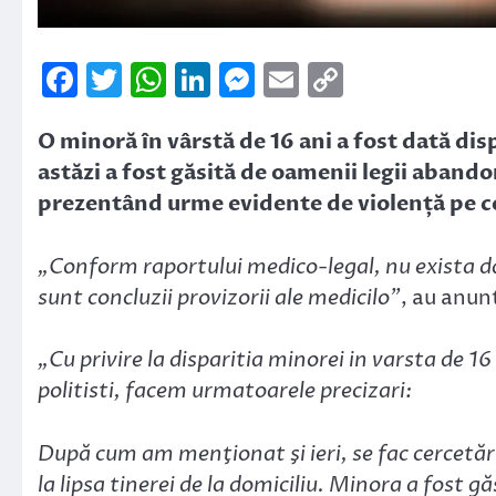
Facebook
Twitter
WhatsApp
LinkedIn
Messenger
Email
Copy
Link
O minoră în vârstă de 16 ani a fost dată dis
astăzi a fost găsită de oamenii legii aband
prezentând urme evidente de violență pe cor
„Conform raportului medico-legal, nu exista da
sunt concluzii provizorii ale medicilo”
, au anunț
„Cu privire la disparitia minorei in varsta de 16 a
politisti, facem urmatoarele precizari:
După cum am menţionat şi ieri, se fac cercetăr
la lipsa tinerei de la domiciliu. Minora a fost 