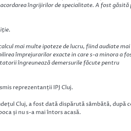
cordarea îngrijirilor de specialitate. A fost găsită
iţie.
 calcul mai multe ipoteze de lucru, fiind audiate mai
ilirea împrejurarilor exacte in care s-a minora a fo
etatorii îngreunează demersurile făcute pentru
nsmis reprezentanții IPJ Cluj.
dețul Cluj, a fost dată dispărută sâmbătă, după c
poca și nu s-a mai întors acasă.