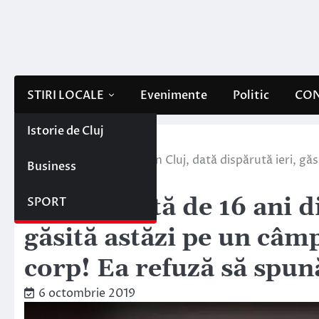
Skip
to
content
STIRI LOCALE
Evenimente
Politic
CON
Istorie de Cluj
Home
Stiri locale
Adolescentă de 16 ani din Cluj, dată dispărută ieri, gă
Business
să spună ce a pățit
Adolescentă de 16 ani di
SPORT
găsită astăzi pe un câm
corp! Ea refuză să spună
6 octombrie 2019