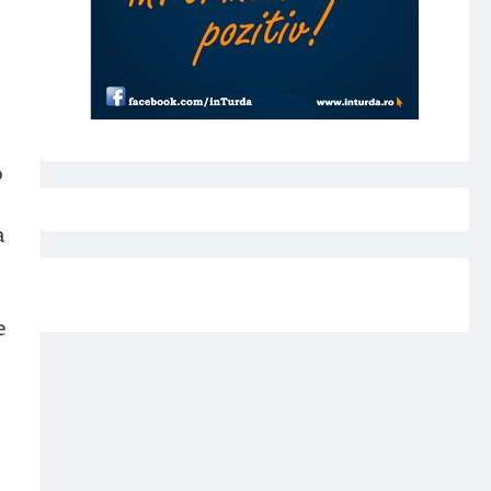
o
a
e