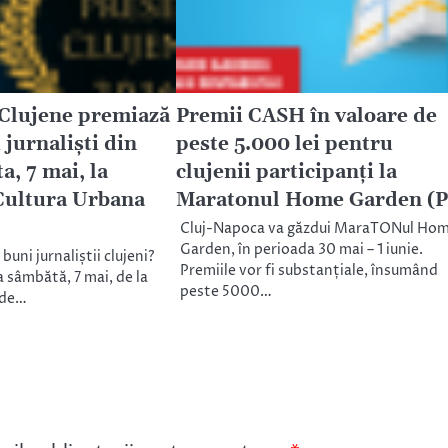
 Clujene premiază
Premii CASH în valoare de
 jurnaliști din
peste 5.000 lei pentru
a, 7 mai, la
clujenii participanţi la
Cultura Urbana
Maratonul Home Garden (P
Cluj-Napoca va găzdui MaraTONul Ho
Garden, în perioada 30 mai – 1 iunie.
buni jurnaliștii clujeni?
Premiile vor fi substanțiale, însumând
a sâmbătă, 7 mai, de la
peste 5000…
 de…