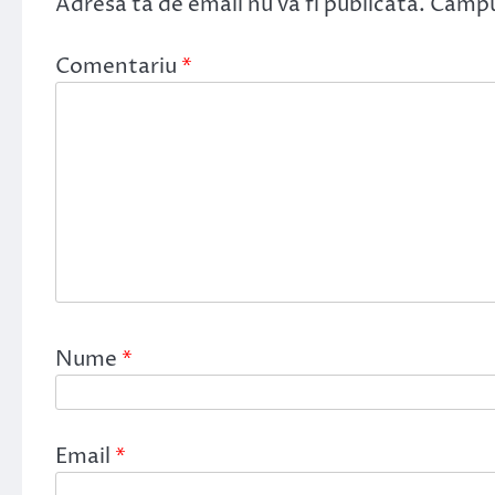
Adresa ta de email nu va fi publicată.
Câmpur
Comentariu
*
Nume
*
Email
*