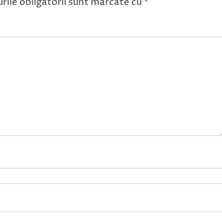
ile obligatorii sunt marcate cu
*