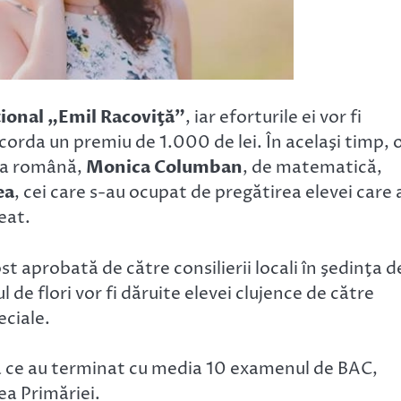
ţional „Emil Racoviţă”
, iar eforturile ei vor fi
acorda un premiu de 1.000 de lei. În acelaşi timp, 
mba română,
Monica Columban
, de matematică,
ea
, cei care s-au ocupat de pregătirea elevei care 
eat.
t aprobată de către consilierii locali în şedinţa d
ul de flori vor fi dăruite elevei clujence de către
eciale.
ca ce au terminat cu media 10 examenul de BAC,
ea Primăriei.