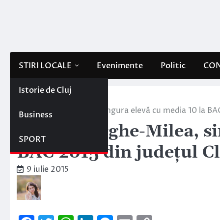
Skip
to
content
STIRI LOCALE
Evenimente
Politic
CON
Istorie de Cluj
Home
Stiri locale
Ana Gheorghe-Milea, singura elevă cu media 10 la BAC 
Business
Ana Gheorghe-Milea, si
SPORT
BAC 2015 din județul Cl
9 iulie 2015