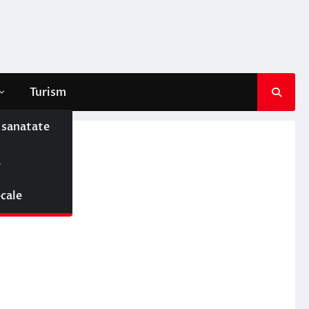
Turism
e sanatate
ă
a
ocale