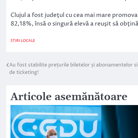
Clujul a fost judeţul cu cea mai mare promova
82,18%, însă o singură elevă a reuşit să obţin
STIRI LOCALE
Au fost stabilite prețurile biletelor și abonamentelor s
Navigare
de ticketing!
în
articole
Articole asemănătoare