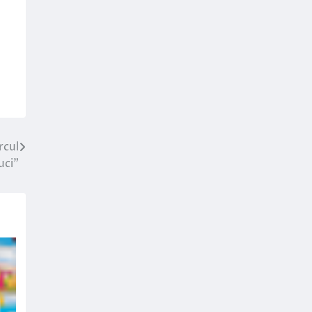
rcul
uci”