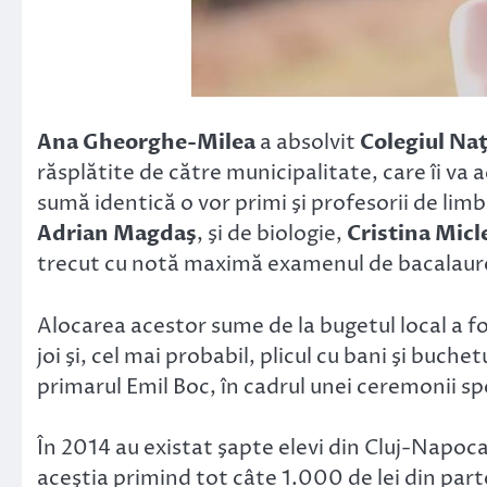
Ana Gheorghe-Milea
a absolvit
Colegiul Na
răsplătite de către municipalitate, care îi va 
sumă identică o vor primi şi profesorii de li
Adrian Magdaş
, şi de biologie,
Cristina Micl
trecut cu notă maximă examenul de bacalaur
Alocarea acestor sume de la bugetul local a fos
joi şi, cel mai probabil, plicul cu bani şi buchet
primarul Emil Boc, în cadrul unei ceremonii sp
În 2014 au existat şapte elevi din Cluj-Napo
aceştia primind tot câte 1.000 de lei din part