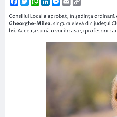
Facebook
Twitter
WhatsApp
LinkedIn
Messenger
Email
Copy
Link
Consiliul Local a aprobat, în şedinţa ordinară 
Gheorghe-Milea
, singura elevă din judeţul C
lei
. Aceeaşi sumă o vor încasa şi profesorii ca