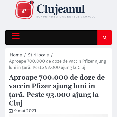
Skip
to
content
Home
Stiri locale
Aproape 700.000 de doze de vaccin Pfizer ajung
luni în ţară. Peste 93.000 ajung la Cluj
Aproape 700.000 de doze de
vaccin Pfizer ajung luni în
ţară. Peste 93.000 ajung la
Cluj
9 mai 2021