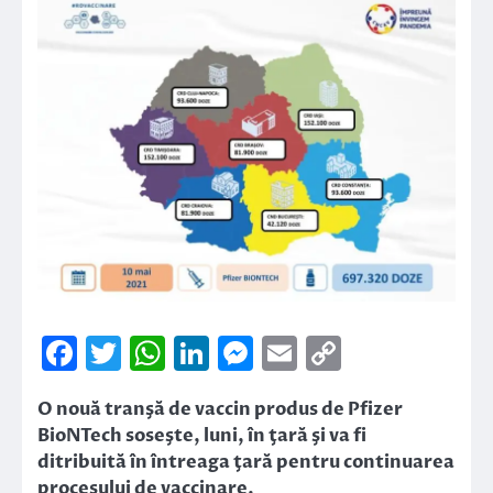
Facebook
Twitter
WhatsApp
LinkedIn
Messenger
Email
Copy
Link
O nouă tranşă de vaccin produs de Pfizer
BioNTech soseşte, luni, în ţară şi va fi
ditribuită în întreaga ţară pentru continuarea
procesului de vaccinare.