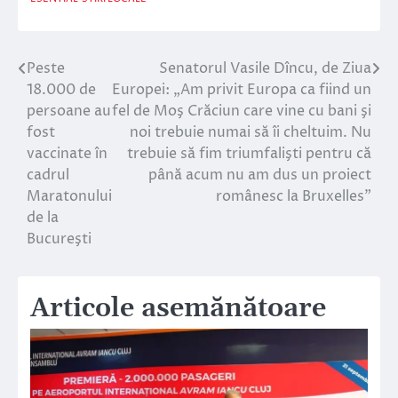
Peste
Senatorul Vasile Dîncu, de Ziua
Navigare
18.000 de
Europei: „Am privit Europa ca fiind un
în
persoane au
fel de Moş Crăciun care vine cu bani şi
fost
noi trebuie numai să îi cheltuim. Nu
articole
vaccinate în
trebuie să fim triumfalişti pentru că
cadrul
până acum nu am dus un proiect
Maratonului
românesc la Bruxelles”
de la
Bucureşti
Articole asemănătoare