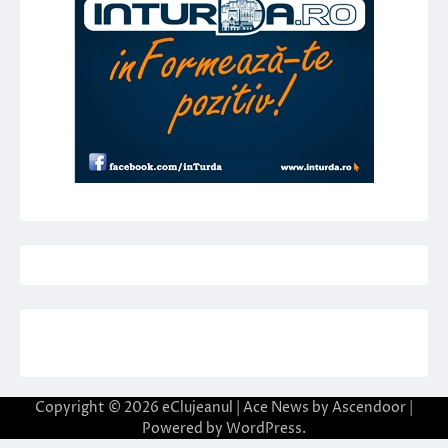
Copyright © 2026
eClujeanul
| Ace News by
Ascendoor
|
Powered by
WordPress
.