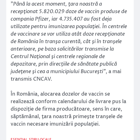
”
Până la acest moment, ţara noastră a
recepţionat 5.820.029 doze de vaccin produse de
compania Pfizer, iar 4.735.407 au fost deja
utilizate pentru imunizarea populaţiei. În centrele
de vaccinare se vor utiliza atât doze recepţionate
de România în tranşa curentă, cât şi în tranşele
anterioare, pe baza solicitărilor transmise la
Centrul Naţional şi centrele regionale de
depozitare, prin direcţiile de sănătate publică
judeţene şi cea a municipiului Bucureşti”
, a mai
transmis CNCAV.
În România, alocarea dozelor de vaccin se
realizează conform calendarului de livrare pus la
dispoziţie de firma producătoare, sens în care,
săptămânal, ţara noastră primeşte tranşele de
vaccin necesare imunizării populaţiei.
ESENTIAL
STIRI LOCALE