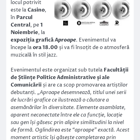
locul potrivit
este la
Casino
,
în
Parcul
Central
, pe
1
Noiembrie
, la
expoziția grafică
Aproape
. Evenimentul va
începe la
ora 18.00
și va fi însoțit de o atmosferă
muzicală în stil jazz.
Evenimentul este organizat sub tutela
Facultății
de Științe Politice Administrative și ale
Comunicării
și are ca scop promovarea artiștilor
debutanți.
„Aproape desemnează, titlul unei serii
de lucrări grafice ce ilustrează o căutare a
asemănărilor în diversitate. Elemente asamblate,
aparent neconectate între ele ca funcție, locație
sau gen își găsesc prin alipire similitudini la nivel
de formă. Oglindirea este “aproape” exactă. Acest
moment artistic își găsește completarea prin