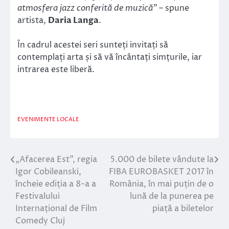
atmosfera jazz conferită de muzică”
– spune
artista,
Daria Langa
.
În cadrul acestei seri sunteți invitați să
contemplați arta și să vă încântați simțurile, iar
intrarea este liberă.
EVENIMENTE LOCALE
„Afacerea Est”, regia
5.000 de bilete vândute la
Navigare
Igor Cobileanski,
FIBA EUROBASKET 2017 în
în
încheie ediția a 8-a a
România, în mai puțin de o
Festivalului
lună de la punerea pe
articole
Internațional de Film
piață a biletelor
Comedy Cluj