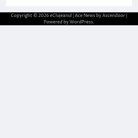
Copyright © 2026
eClujeanul
| Ace News by
Ascendoor
|
Powered by
WordPress
.