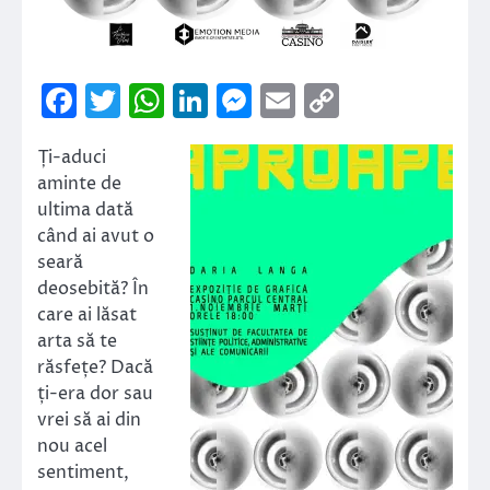
Facebook
Twitter
WhatsApp
LinkedIn
Messenger
Email
Copy
Link
Ți-aduci
aminte de
ultima dată
când ai avut o
seară
deosebită? În
care ai lăsat
arta să te
răsfețe? Dacă
ți-era dor sau
vrei să ai din
nou acel
sentiment,