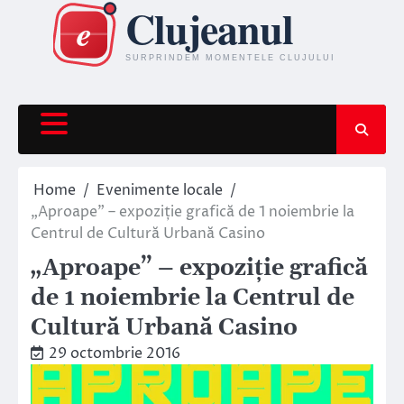
Skip
to
content
Home
Evenimente locale
„Aproape” – expoziție grafică de 1 noiembrie la
Centrul de Cultură Urbană Casino
„Aproape” – expoziție grafică
de 1 noiembrie la Centrul de
Cultură Urbană Casino
29 octombrie 2016