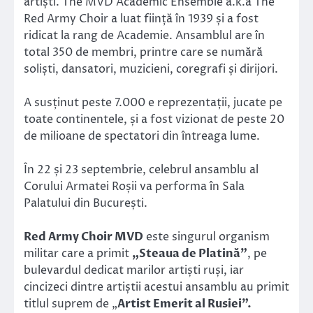
artiști. The MVD Academic Ensemble a.k.a The
Red Army Choir a luat ființă în 1939 și a fost
ridicat la rang de Academie. Ansamblul are în
total 350 de membri, printre care se numără
soliști, dansatori, muzicieni, coregrafi și dirijori.
A susținut peste 7.000 e reprezentații, jucate pe
toate continentele, și a fost vizionat de peste 20
de milioane de spectatori din întreaga lume.
În 22 și 23 septembrie, celebrul ansamblu al
Corului Armatei Roșii va performa în Sala
Palatului din București.
Red Army Choir MVD
este singurul organism
militar care a primit
„Steaua de Platină”
, pe
bulevardul dedicat marilor artiști ruși, iar
cincizeci dintre artiștii acestui ansamblu au primit
titlul suprem de „
Artist Emerit al Rusiei”.