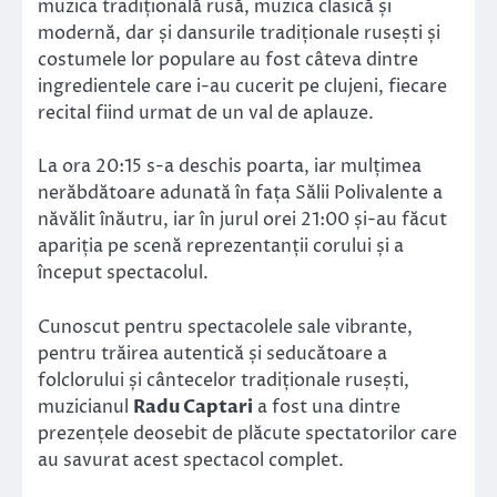
muzica tradițională rusă, muzica clasică și
modernă, dar și dansurile tradiționale rusești și
costumele lor populare au fost câteva dintre
ingredientele care i-au cucerit pe clujeni, fiecare
recital fiind urmat de un val de aplauze.
La ora 20:15 s-a deschis poarta, iar mulțimea
nerăbdătoare adunată în fața Sălii Polivalente a
năvălit înăutru, iar în jurul orei 21:00 și-au făcut
apariția pe scenă reprezentanții corului și a
început spectacolul.
Cunoscut pentru spectacolele sale vibrante,
pentru trăirea autentică și seducătoare a
folclorului și cântecelor tradiționale rusești,
muzicianul
Radu Captari
a fost una dintre
prezențele deosebit de plăcute spectatorilor care
au savurat acest spectacol complet.