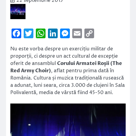
22 septembrie 2015
Facebook
Twitter
WhatsApp
LinkedIn
Messenger
Email
Copy
Link
Nu este vorba despre un exercițiu militar de
proporții, ci despre un act cultural de excepție
oferit de ansamblul
Corului Armatei Roșii (The
Red Army Choir)
, aflat pentru prima dată în
România. Cultura și muzica tradițională rusească
a adunat, luni seara, circa 3.000 de clujeni în Sala
Polivalentă, media de vârstă fiind 45-50 ani.