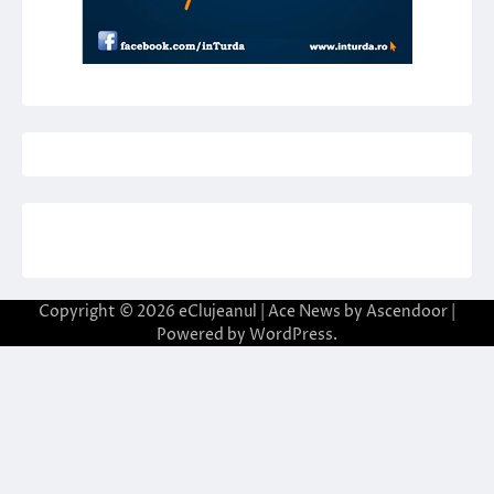
Copyright © 2026
eClujeanul
| Ace News by
Ascendoor
|
Powered by
WordPress
.