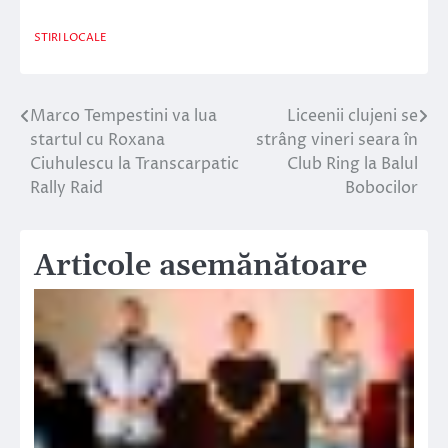
STIRI LOCALE
Marco Tempestini va lua
Liceenii clujeni se
Navigare
startul cu Roxana
strâng vineri seara în
în
Ciuhulescu la Transcarpatic
Club Ring la Balul
Rally Raid
Bobocilor
articole
Articole asemănătoare