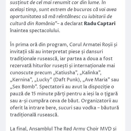
susținut de cel mai renumit cor din lume. În
același timp, sunt extrem de bucuros că voi avea
oportunitatea să mă reîntâlnesc cu iubitorii de
cultură din România”
– a declarat
Radu Captari
înaintea spectacolului.
În prima oră din program, Corul Armatei Roșii și
invitații săi au interpretat piese și dansuri
tradiționale rusească, iar partea a doua a fost
rezervată hiturilor rusești și internaționale mai
cunoscute precum „Katiusha”, „Kalinka”,
„Kernina”, „Lucky” (Daft Punk), „Ave Maria” sau
„Sex Bomb”. Spectatorii au avut la dispoziție o
pauză de 15 minute părți pentru a ieși la o țigară
sau a-și cumpăra ceva de băut. Organizatorii au
oferit la intrare bere, sucuri sau vodka – băutură
tradițională rusească.
La final, Ansamblul The Red Army Choir MVD și