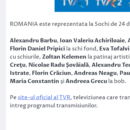
ROMANIA este reprezentata la Sochi de 24 de 
Alexandru Barbu
,
Ioan Valeriu Achiriloaie
,
Florin Daniel Pripici
la schi fond,
Eva Tofalvi
cu schiurile,
Zoltan Kelemen
la patinaj artist
Creţu
,
Nicolae Radu Şovăială
,
Alexandru Te
Istrate
,
Florin Crăciun
,
Andreas Neagu
,
Pau
Maria Constantin
şi
Andreea Grecu
la bob.
Pe
site-ul oficial al TVR
, televiziunea care tra
intreg programul transmisiunilor.