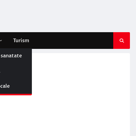
Turism
e sanatate
ă
i
ocale