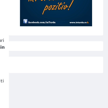
uri
in
ti