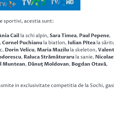
sportivi, acestia sunt:
Ania Cail
la schi alpin,
Sara Timea
,
Paul Pepene
,
,
Cornel Puchianu
la biatlon,
Iulian Pîtea
la sărit
ic,
Dorin Velicu
,
Maria Mazilu
la skeleton,
Valent
odorescu
,
Raluca Strămăturaru
la sanie,
Nicolae
l Muntean
,
Dănuţ Moldovan
,
Bogdan Otavă
,
nsmite in exclusivitate competitia de la Sochi, gasi