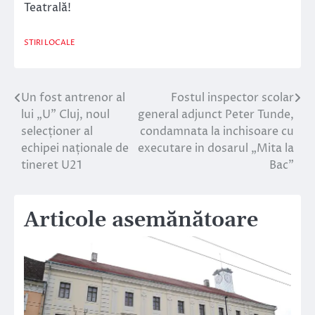
Teatrală!
STIRI LOCALE
Un fost antrenor al
Fostul inspector scolar
Navigare
lui „U” Cluj, noul
general adjunct Peter Tunde,
în
selecționer al
condamnata la inchisoare cu
echipei naționale de
executare in dosarul „Mita la
articole
tineret U21
Bac”
Articole asemănătoare