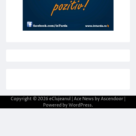
Copyright © 2026
eClujeanul
| Ace News by
Ascendoor
|
Powered by
WordPress
.