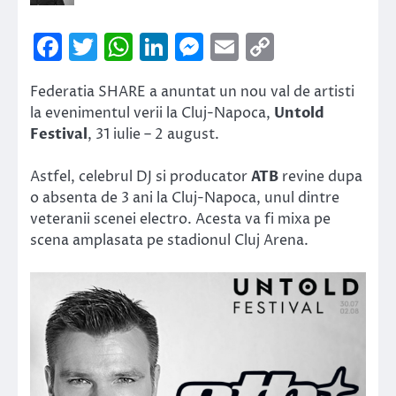
Facebook
Twitter
WhatsApp
LinkedIn
Messenger
Email
Copy
Link
Federatia SHARE a anuntat un nou val de artisti
la evenimentul verii la Cluj-Napoca,
Untold
Festival
, 31 iulie – 2 august.
Astfel, celebrul DJ si producator
ATB
revine dupa
o absenta de 3 ani la Cluj-Napoca, unul dintre
veteranii scenei electro. Acesta va fi mixa pe
scena amplasata pe stadionul Cluj Arena.