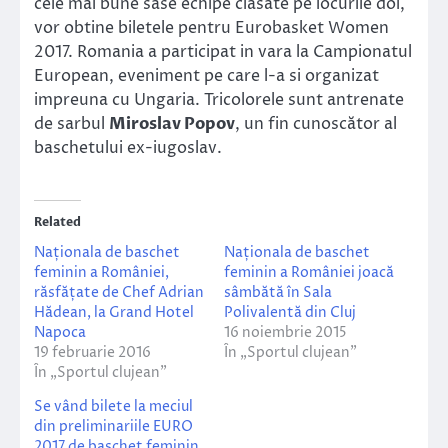
cele mai bune sase echipe clasate pe locurile doi,
vor obtine biletele pentru Eurobasket Women
2017. Romania a participat in vara la Campionatul
European, eveniment pe care l-a si organizat
impreuna cu Ungaria. Tricolorele sunt antrenate
de sarbul
Miroslav Popov
, un fin cunoscător al
baschetului ex-iugoslav.
Related
Naționala de baschet
Naționala de baschet
feminin a României,
feminin a României joacă
răsfățate de Chef Adrian
sâmbătă în Sala
Hădean, la Grand Hotel
Polivalentă din Cluj
Napoca
16 noiembrie 2015
19 februarie 2016
În „Sportul clujean”
În „Sportul clujean”
Se vând bilete la meciul
din preliminariile EURO
2017 de baschet feminin