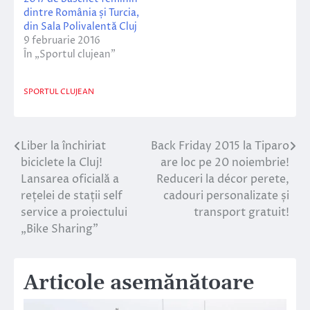
dintre România și Turcia,
din Sala Polivalentă Cluj
9 februarie 2016
În „Sportul clujean”
SPORTUL CLUJEAN
Liber la închiriat
Back Friday 2015 la Tiparo
Navigare
biciclete la Cluj!
are loc pe 20 noiembrie!
în
Lansarea oficială a
Reduceri la décor perete,
rețelei de stații self
cadouri personalizate și
articole
service a proiectului
transport gratuit!
„Bike Sharing”
Articole asemănătoare