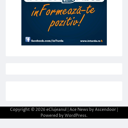
Copyright © 2026
eClujeanul
| Ace News by
Ascendoor
|
Powered by
WordPress
.