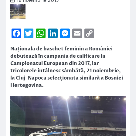
18 noiembrie 2015
Facebook
Twitter
WhatsApp
LinkedIn
Messenger
Email
Copy
Link
Naționala de baschet feminin a României
debutează în campania de calificare la
Campionatul European din 2017, iar
tricolorele întâlnesc sâmbătă, 21 noiembrie,
la Cluj-Napoca selecționata similară a Bosniei-
Hertegovina.