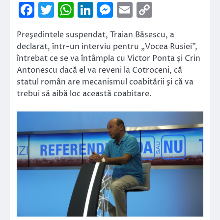
Facebook
Twitter
WhatsApp
LinkedIn
Messenger
Email
Copy
Link
Preşedintele suspendat, Traian Băsescu, a
declarat, într-un interviu pentru „Vocea Rusiei”,
întrebat ce se va întâmpla cu Victor Ponta şi Crin
Antonescu dacă el va reveni la Cotroceni, că
statul român are mecanismul coabitării şi că va
trebui să aibă loc această coabitare.