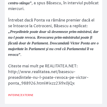
, a spus Băsescu, în interviul publicat
centru-stânga”
miercuri.
Întrebat dacă Ponta va rămâne premier dacă el
se întoarce la Cotroceni, Băsescu a replicat:
„Preşedintele poate doar să desemneze prim-ministrul, dar
nu-l poate revoca. Revocarea prim-ministrului poate fi
făcută doar de Parlament. Deocamdată Victor Ponta are o
majoritate în Parlament şi nu cred că Parlamentul îl va
.
revoca”
Citeste mai mult pe REALITATEA.NET:
http://www.realitatea.net/basescu-
presedintele-nu-l-poate-revoca-pe-victor-
ponta_988926.html#ixzz23i9x0jQx
INTERNE/EXTERNE