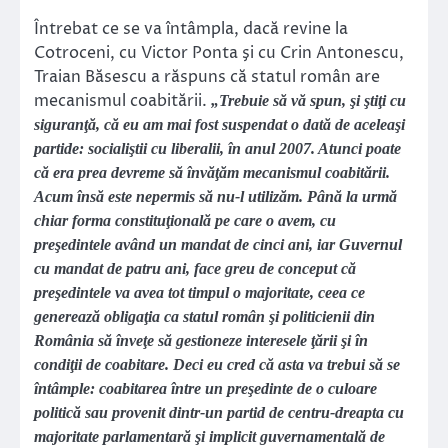
Întrebat ce se va întâmpla, dacă revine la
Cotroceni, cu Victor Ponta şi cu Crin Antonescu,
Traian Băsescu a răspuns că statul român are
mecanismul coabitării.
„Trebuie să vă spun, şi ştiţi cu
siguranţă, că eu am mai fost suspendat o dată de aceleaşi
partide: socialiştii cu liberalii, în anul 2007. Atunci poate
că era prea devreme să învăţăm mecanismul coabitării.
Acum însă este nepermis să nu-l utilizăm. Până la urmă
chiar forma constituţională pe care o avem, cu
preşedintele având un mandat de cinci ani, iar Guvernul
cu mandat de patru ani, face greu de conceput că
preşedintele va avea tot timpul o majoritate, ceea ce
generează obligaţia ca statul român şi politicienii din
România să înveţe să gestioneze interesele ţării şi în
condiţii de coabitare. Deci eu cred că asta va trebui să se
întâmple: coabitarea între un preşedinte de o culoare
politică sau provenit dintr-un partid de centru-dreapta cu
majoritate parlamentară şi implicit guvernamentală de