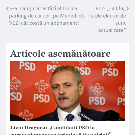
S-a inaugurat astăzi al treilea
Boc: „La Cluj,
Navigare
parking de cartier, pe Mehedinţi.
listele electorale
în
VEZI cât costă un abonament!
sunt
actualizate”
articole
Articole asemănătoare
Liviu Dragnea: „Candidații PSD la