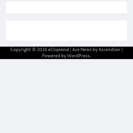
Copyright © 2026
eClujeanul
| Ace News by
Ascendoor
|
Powered by
WordPress
.