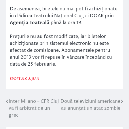
De asemenea, biletele nu mai pot fi achiziționate
în clădirea Teatrului Naţional Cluj, ci DOAR prin
Agenția Teatrală
până la ora 19.
Preţurile nu au fost modificate, iar biletelor
achiziţionate prin sistemul electronic nu este
afectat de comisioane. Abonamentele pentru
anul 2013 vor fi repuse în vânzare începând cu
data de 25 februarie.
SPORTUL CLUJEAN
Inter Milano – CFR Cluj
Două televiziuni americane
Navigare
va fi arbitrat de un
au anunţat un atac zombie
în
grec
articole