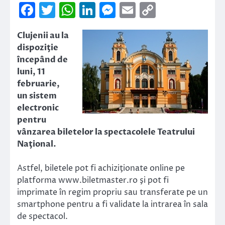
Facebook
Twitter
WhatsApp
LinkedIn
Messenger
Email
Copy
Link
Clujenii au la
dispoziţie
începând de
luni, 11
februarie,
un sistem
electronic
pentru
vânzarea biletelor la spectacolele Teatrului
Naţional.
Astfel, biletele pot fi achiziţionate online pe
platforma www.biletmaster.ro şi pot fi
imprimate în regim propriu sau transferate pe un
smartphone pentru a fi validate la intrarea în sala
de spectacol.