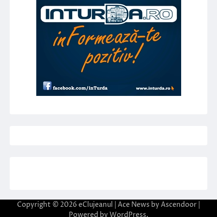
Copyright © 2026
eClujeanul
| Ace News by
Ascendoor
|
Powered by
WordPress
.