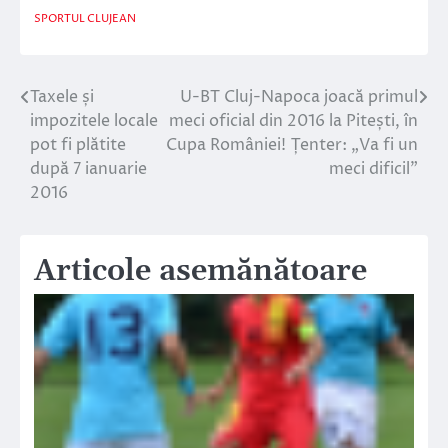
SPORTUL CLUJEAN
Taxele și
U-BT Cluj-Napoca joacă primul
Navigare
impozitele locale
meci oficial din 2016 la Pitești, în
în
pot fi plătite
Cupa României! Țenter: „Va fi un
după 7 ianuarie
meci dificil”
articole
2016
Articole asemănătoare