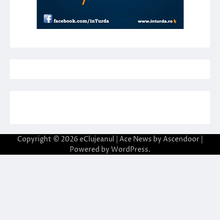
Copyright © 2026
eClujeanul
| Ace News by
Ascendoor
|
Powered by
WordPress
.