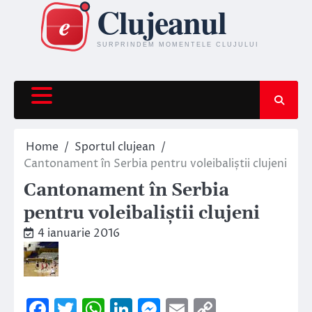
Skip
to
content
Home
Sportul clujean
Cantonament în Serbia pentru voleibaliștii clujeni
Cantonament în Serbia
pentru voleibaliștii clujeni
4 ianuarie 2016
Facebook
Twitter
WhatsApp
LinkedIn
Messenger
Email
Copy