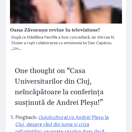
Oana Zăvoranu revine în televiziune!
După ce Mădălina Pamfile a fost concediată, iar Mircea N.
Stoian a rupt colaborarea cu emisiunea lui Dan Capatos,
„Un…
One thought on “
Casa
Universitarilor din Cluj,
neîncăpătoare la conferința
susținută de Andrei Pleșu!
”
Pingback:
clujulcultural.ro Andrei Pleşu la
Cluj, despre răul din lume şi criza
refugiaţilor: se poate rezolva doar dacă