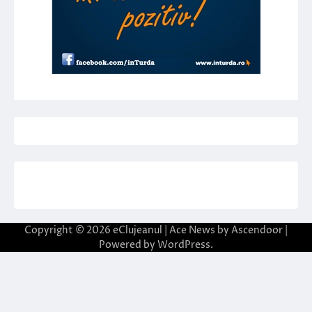
Copyright © 2026
eClujeanul
| Ace News by
Ascendoor
|
Powered by
WordPress
.