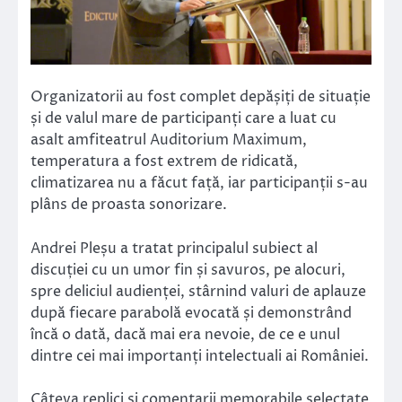
Organizatorii au fost complet depășiți de situație
și de valul mare de participanți care a luat cu
asalt amfiteatrul Auditorium Maximum,
temperatura a fost extrem de ridicată,
climatizarea nu a făcut față, iar participanții s-au
plâns de proasta sonorizare.
Andrei Pleșu a tratat principalul subiect al
discuției cu un umor fin și savuros, pe alocuri,
spre deliciul audienței, stârnind valuri de aplauze
după fiecare parabolă evocată și demonstrând
încă o dată, dacă mai era nevoie, de ce e unul
dintre cei mai importanți intelectuali ai României.
Câteva replici și comentarii memorabile selectate