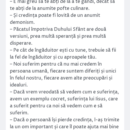
– E mai greu să te abți de la a te gândi, decât să
te abți de la anumite pofte culinare.
– Și credința poate fi lovită de un anumit
demonism.
– Păcatul împotriva Duhului Sfânt are două
versiuni, prea multă speranță și prea multă
disperare.
– Pe cât de îngăduitor ești cu tune, trebuie să fii
la fel de îngăduitor și cu aproapele tău.
– Noi suferim pentru că nu mai credem în
persoana umană, fiecare suntem diferiți și unici
în felul nostru, fiecare avem alte preocupări și
idealuri.
– Dacă vrem vreodată să vedem cum e suferința,
avem un exemplu cocret, suferința lui Iisus, care
a suferit pentru ca noi să vedem cum e să
suferim.
– Dacă o persoană își pierde credința, l-aș trimite
la un om important și care îl poate ajuta mai bine