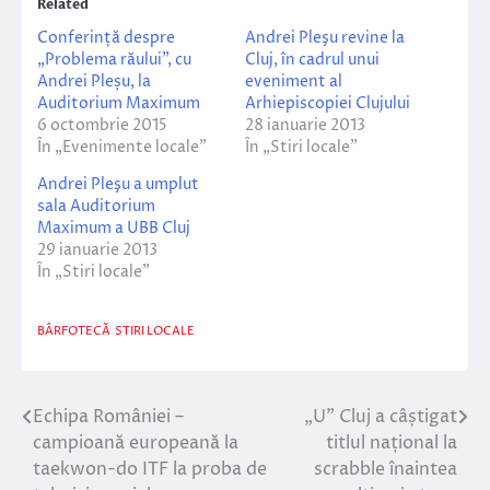
Related
Conferință despre
Andrei Pleşu revine la
„Problema răului”, cu
Cluj, în cadrul unui
Andrei Pleșu, la
eveniment al
Auditorium Maximum
Arhiepiscopiei Clujului
6 octombrie 2015
28 ianuarie 2013
În „Evenimente locale”
În „Stiri locale”
Andrei Pleşu a umplut
sala Auditorium
Maximum a UBB Cluj
29 ianuarie 2013
În „Stiri locale”
BÂRFOTECĂ
STIRI LOCALE
Echipa României –
„U” Cluj a câștigat
Navigare
campioană europeană la
titlul național la
în
taekwon-do ITF la proba de
scrabble înaintea