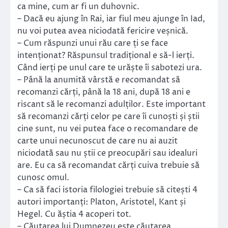
ca mine, cum ar fi un duhovnic.
– Dacă eu ajung în Rai, iar fiul meu ajunge în Iad,
nu voi putea avea niciodată fericire veșnică.
– Cum răspunzi unui rău care ți se face
intenționat? Răspunsul tradițional e să-l ierți.
Când ierți pe unul care te urăște îi sabotezi ura.
– Până la anumită vârstă e recomandat să
recomanzi cărți, până la 18 ani, după 18 ani e
riscant să le recomanzi adulților. Este important
să recomanzi cărți celor pe care îi cunoști și știi
cine sunt, nu vei putea face o recomandare de
carte unui necunoscut de care nu ai auzit
niciodată sau nu știi ce preocupări sau idealuri
are. Eu ca să recomandat cărți cuiva trebuie să
cunosc omul.
– Ca să faci istoria filologiei trebuie să citești 4
autori importanți: Platon, Aristotel, Kant și
Hegel. Cu ăștia 4 acoperi tot.
– Căutarea lui Dumnezeu este căutarea