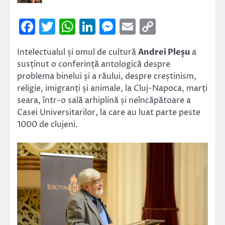
Facebook
Twitter
WhatsApp
LinkedIn
Messenger
Email
Copy
Link
Intelectualul și omul de cultură
Andrei Pleșu
a
susținut o conferință antologică despre
problema binelui și a răului, despre creștinism,
religie, imigranți și animale, la Cluj-Napoca, marți
seara, într-o sală arhiplină și neîncăpătoare a
Casei Universitarilor, la care au luat parte peste
1000 de clujeni.