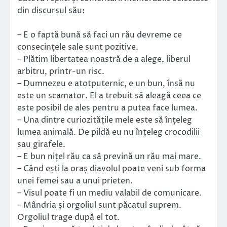
din discursul său:
– E o faptă bună să faci un rău devreme ce
consecințele sale sunt pozitive.
– Plătim libertatea noastră de a alege, liberul
arbitru, printr-un risc.
– Dumnezeu e atotputernic, e un bun, însă nu
este un scamator. El a trebuit să aleagă ceea ce
este posibil de ales pentru a putea face lumea.
– Una dintre curiozitățile mele este să înțeleg
lumea animală. De pildă eu nu înțeleg crocodilii
sau girafele.
– E bun nițel rău ca să prevină un rău mai mare.
– Când ești la oraș diavolul poate veni sub forma
unei femei sau a unui prieten.
– Visul poate fi un mediu valabil de comunicare.
– Mândria și orgoliul sunt păcatul suprem.
Orgoliul trage după el tot.