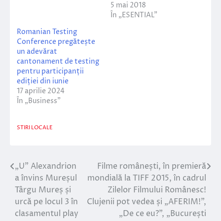
5 mai 2018
În „ESENTIAL”
Romanian Testing
Conference pregătește
un adevărat
cantonament de testing
pentru participanții
ediției din iunie
17 aprilie 2024
În „Business”
STIRI LOCALE
„U” Alexandrion
Filme românești, în premieră
Navigare
a învins Mureșul
mondială la TIFF 2015, în cadrul
în
Târgu Mureș și
Zilelor Filmului Românesc!
urcă pe locul 3 în
Clujenii pot vedea și „AFERIM!”,
articole
clasamentul play
„De ce eu?”, „București