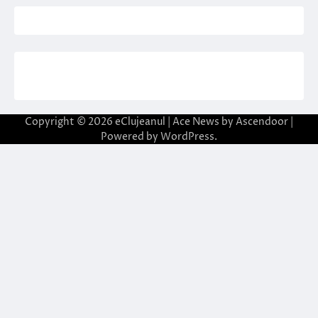
Copyright © 2026
eClujeanul
| Ace News by
Ascendoor
|
Powered by
WordPress
.