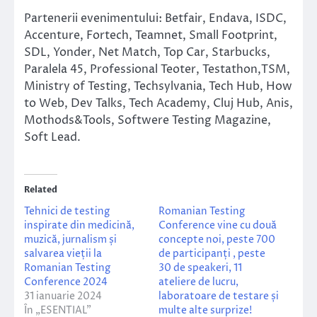
Partenerii evenimentului: Betfair, Endava, ISDC,
Accenture, Fortech, Teamnet, Small Footprint,
SDL, Yonder, Net Match, Top Car, Starbucks,
Paralela 45, Professional Teoter, Testathon,TSM,
Ministry of Testing, Techsylvania, Tech Hub, How
to Web, Dev Talks, Tech Academy, Cluj Hub, Anis,
Mothods&Tools, Softwere Testing Magazine,
Soft Lead.
Related
Tehnici de testing
Romanian Testing
inspirate din medicină,
Conference vine cu două
muzică, jurnalism și
concepte noi, peste 700
salvarea vieții la
de participanți , peste
Romanian Testing
30 de speakeri, 11
Conference 2024
ateliere de lucru,
31 ianuarie 2024
laboratoare de testare și
În „ESENTIAL”
multe alte surprize!