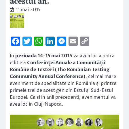
acestui an.
11 mai 2015
Facebook
Twitter
WhatsApp
LinkedIn
Messenger
Email
Copy
Link
În
perioada 14-15 mai 2015
va avea loc a patra
editie a
Conferinței Anuale a Comunității
Române de Testeri (The Romanian Testing
Community Annual Conference)
, cel mai mare
eveniment de specialitate din România și printre
primele trei de acest gen din Estul și Sud-Estul
Europei. Ca si in anii precedenti, evenimentul va
avea loc in Cluj-Napoca.