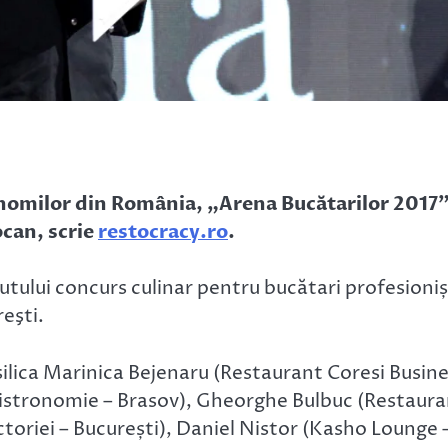
nomilor din România, „Arena Bucătarilor 2017”
can, scrie
restocracy.ro
.
utului concurs culinar pentru bucătari profesioniș
reşti.
Vasilica Marinica Bejenaru (Restaurant Coresi Busin
Bistronomie – Brasov), Gheorghe Bulbuc (Restaur
toriei – București), Daniel Nistor (Kasho Lounge 