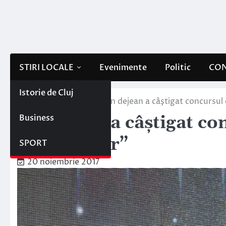
Skip
to
content
STIRI LOCALE
Evenimente
Politic
CON
Istorie de Cluj
Home
Stiri locale
Un dejean a câştigat concursul 
Business
Un dejean a câştigat co
Bucătarilor”
SPORT
20 noiembrie 2017