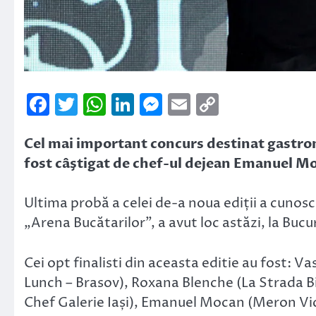
Facebook
Twitter
WhatsApp
LinkedIn
Messenger
Email
Copy
Link
Cel mai important concurs destinat gastro
fost câştigat de chef-ul dejean Emanuel Mo
Ultima probă a celei de-a noua ediții a cunosc
„Arena Bucătarilor”, a avut loc astăzi, la Bucu
Cei opt finalisti din aceasta editie au fost: 
Lunch – Brasov), Roxana Blenche (La Strada 
Chef Galerie Iași), Emanuel Mocan (Meron Vic