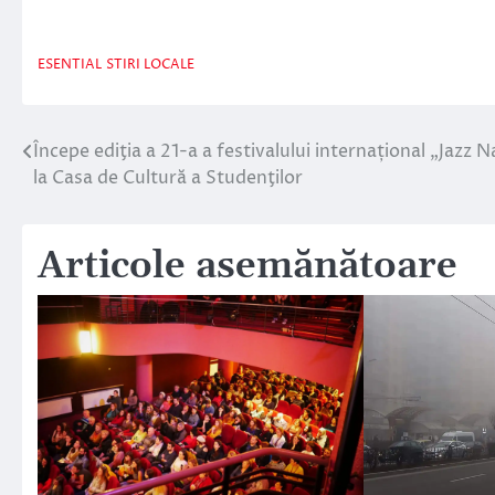
ESENTIAL
STIRI LOCALE
Începe ediţia a 21-a a festivalului internațional „Jazz 
Navigare
la Casa de Cultură a Studenţilor
în
articole
Articole asemănătoare