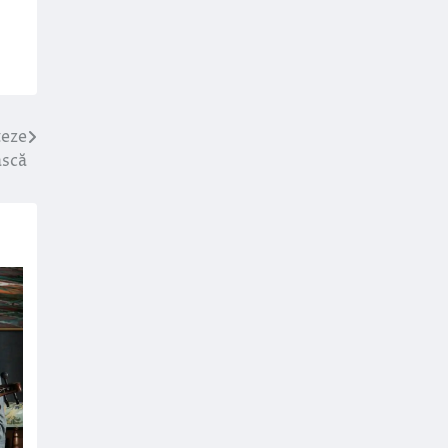
teze
ască