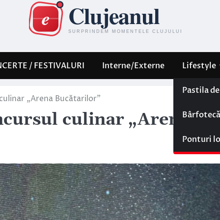
CERTE / FESTIVALURI
Interne/Externe
Lifestyle
Pastila d
culinar „Arena Bucătarilor”
Bârfotec
ncursul culinar „Arena
Ponturi l