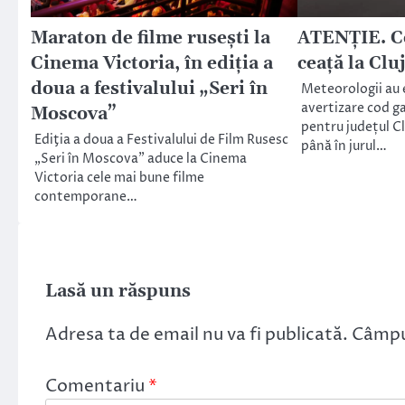
Maraton de filme ruseşti la
ATENȚIE. C
Cinema Victoria, în ediţia a
ceață la Clu
doua a festivalului „Seri în
Meteorologii au e
avertizare cod ga
Moscova”
pentru județul Cl
Ediţia a doua a Festivalului de Film Rusesc
până în jurul…
„Seri în Moscova” aduce la Cinema
Victoria cele mai bune filme
contemporane…
Lasă un răspuns
Adresa ta de email nu va fi publicată.
Câmpur
Comentariu
*