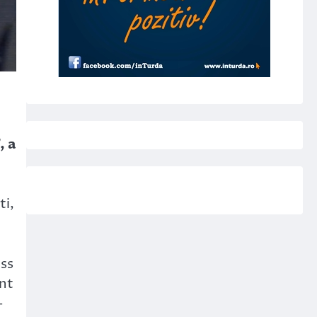
, a
ti,
ess
ant
–