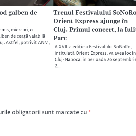
od galben de
Trenul Festivalului SoNoR
j
Orient Express ajunge în
Cluj. Primul concert, la Iul
mis, miercuri, o
lben de ceață valabilă
Parc
uj. Astfel, potrivit ANM,
A XVII-a ediție a Festivalului SoNoRo,
intitulată Orient Express, va avea loc în
Cluj-Napoca, în perioada 26 septembrie
2…
ile obligatorii sunt marcate cu
*