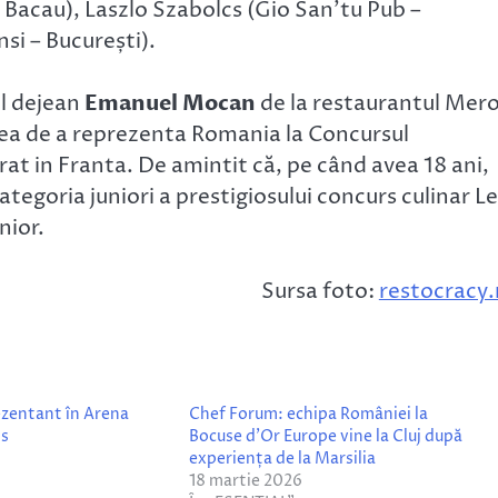
Bacau), Laszlo Szabolcs (Gio San’tu Pub –
si – București).
ul dejean
Emanuel Mocan
de la restaurantul Mer
area de a reprezenta Romania la Concursul
rat in Franta. De amintit că, pe când avea 18 ani,
egoria juniori a prestigiosului concurs culinar L
nior.
Sursa foto:
restocracy.
rezentant în Arena
Chef Forum: echipa României la
os
Bocuse d’Or Europe vine la Cluj după
experiența de la Marsilia
18 martie 2026