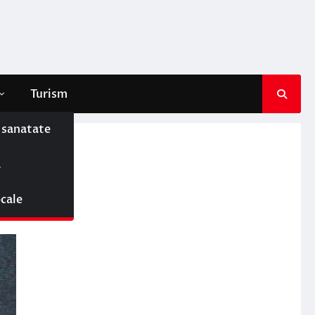
Turism
e sanatate
ă
ocale