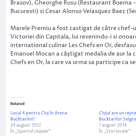
Brasov), Gheorghe Rusu (Restaurant Boema – 
Bucuresti) si Cesar Alonso Velasquez Baez (5en
Marele Premiu a fost castigat de către chef-
Victoriei din Capitala, lui revenindu-i si ono
international culinar Les Chefs en Or, desfasu
Emanuel Mocan a câştigat medalia de aur la cat
Chefs en Or, la care va urma sa participe ca se
Related
Locul 4 pentru Cluj în Arena
Clujul are un rep
Bucătarilor!
Bucătarilor Selgr
24 august 2012
7 august 2014
În „Sportul clujean”
În „Stiri locale”