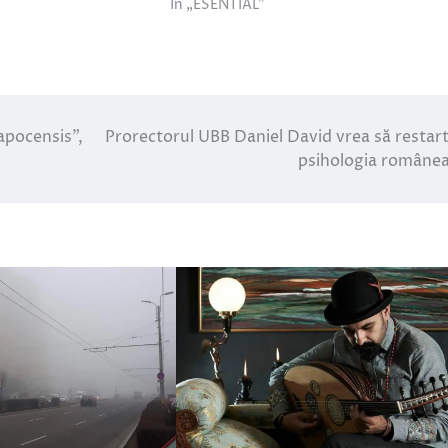
În „ESENTIAL”
Napocensis”,
Prorectorul UBB Daniel David vrea să restar
psihologia române