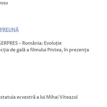
ossu
MPREUNĂ
AGERPRES – România: Evoluție
ția de gală a filmului Pintea, în prezența
tatuia ecvestră a lui Mihai Viteazul