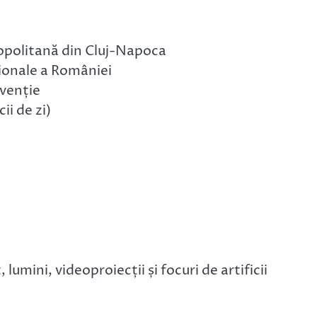
opolitană din Cluj-Napoca
ționale a României
rvenție
ii de zi)
umini, videoproiecții și focuri de artificii