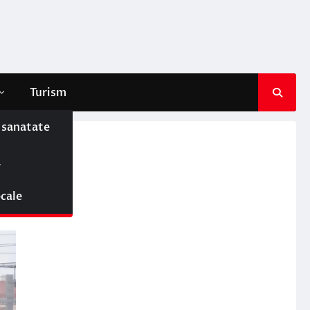
Turism
e sanatate
L!
ă
ocale