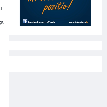
l-
ța