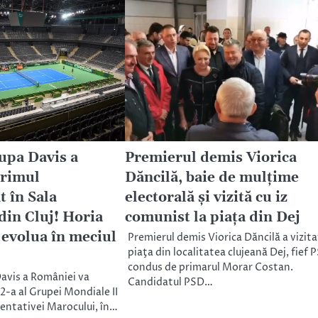
upa Davis a
Premierul demis Viorica
primul
Dăncilă, baie de mulţime
 în Sala
electorală şi vizită cu iz
din Cluj! Horia
comunist la piaţa din Dej
 evolua în meciul
Premierul demis Viorica Dăncilă a vizita
piaţa din localitatea clujeană Dej, fief 
condus de primarul Morar Costan.
avis a României va
Candidatul PSD…
 2-a al Grupei Mondiale II
entativei Marocului, în…