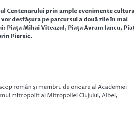
 Anul Centenarului prin ample evenimente cultura
e vor desfășura pe parcursul a două zile în mai
ui: Piața Mihai Viteazul, Piața Avram Iancu, Pia
orin Piersic.
 episcop român și membru de onoare al Academiei
ul mitropolit al Mitropoliei Clujului, Albei,