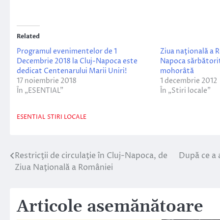
Related
Programul evenimentelor de 1
Ziua naţională a R
Decembrie 2018 la Cluj-Napoca este
Napoca sărbători
dedicat Centenarului Marii Uniri!
mohorâtă
17 noiembrie 2018
1 decembrie 2012
În „ESENTIAL”
În „Stiri locale”
ESENTIAL
STIRI LOCALE
Restricţii de circulaţie în Cluj-Napoca, de
După ce a a
Navigare
Ziua Naţională a României
în
articole
Articole asemănătoare