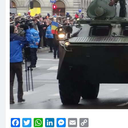
Facebook
Twitter
WhatsApp
LinkedIn
Messenger
Email
Copy