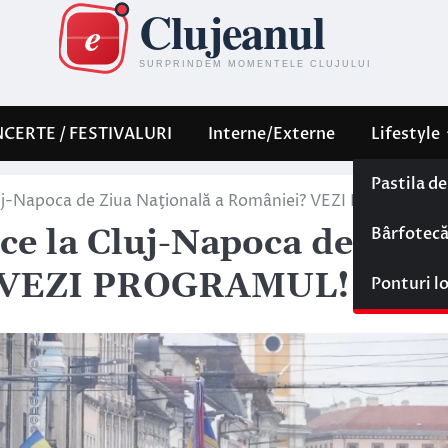
CERTE / FESTIVALURI
Interne/Externe
Lifestyle
Pastila d
luj-Napoca de Ziua Naţională a României? VEZI PROGRAMU
Bârfotec
e la Cluj-Napoca de Ziua
? VEZI PROGRAMUL!
Ponturi l