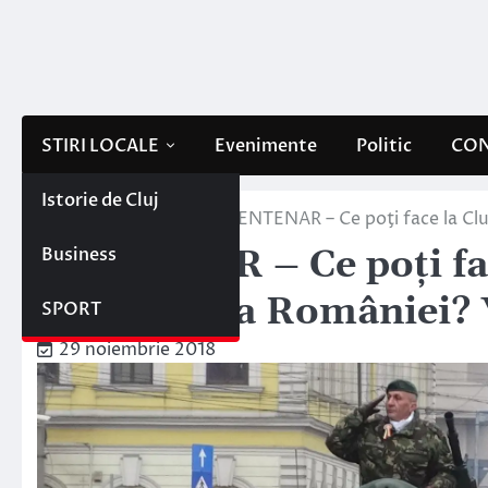
Skip
to
content
STIRI LOCALE
Evenimente
Politic
CON
Istorie de Cluj
Home
Stiri locale
CENTENAR – Ce poţi face la C
Business
CENTENAR – Ce poţi fac
Naţională a României
SPORT
29 noiembrie 2018