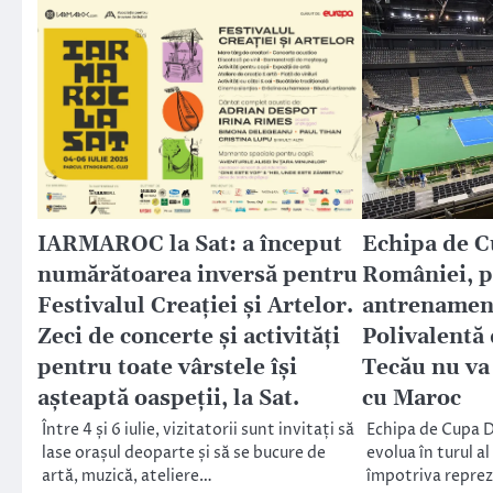
IARMAROC la Sat: a început
Echipa de C
numărătoarea inversă pentru
României, 
Festivalul Creației și Artelor.
antrenament
Zeci de concerte și activități
Polivalentă 
pentru toate vârstele își
Tecău nu va
așteaptă oaspeții, la Sat.
cu Maroc
Între 4 și 6 iulie, vizitatorii sunt invitați să
Echipa de Cupa D
lase orașul deoparte și să se bucure de
evolua în turul al
artă, muzică, ateliere…
împotriva reprez