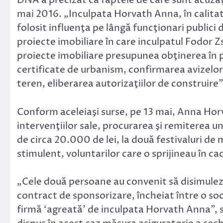
DNA a precizat că faptele de care sunt acuzaţi
mai 2016. „Inculpata Horvath Anna, în calitat
folosit influenţa pe lângă funcţionari publici 
proiecte imobiliare în care inculpatul Fodor 
proiecte imobiliare presupunea obţinerea în 
certificate de urbanism, confirmarea avizelo
teren, eliberarea autorizaţiilor de construire
Conform aceleiaşi surse, pe 13 mai, Anna Horv
intervenţiilor sale, procurarea şi remiterea 
de circa 20.000 de lei, la două festivaluri de m
stimulent, voluntarilor care o sprijineau în ca
„Cele două persoane au convenit să disimul
contract de sponsorizare, încheiat între o soc
firmă ‘agreată’ de inculpata Horvath Anna”,