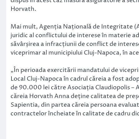
dispus în acest caz măsura asiguratorie a sech
Horvath.
Mai mult, Agenția Națională de Integritate (
juridic al conflictului de interese în materie ad
săvârșirea a infracțiunii de conflict de inter
viceprimar al municipiului Cluj-Napoca, în ace
„În perioada exercitării mandatului de vicepri
Local Cluj-Napoca în cadrul căreia a fost ado
de 90.000 lei către Asociația Claudiopolis – 
căreia Horvath Anna deține calitatea de preșe
Sapientia, din partea căreia persoana evaluat
contractelor încheiate în calitate de cadru di