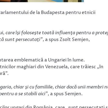
Parlamentului de la Budapesta pentru etnicii
i, care îşi foloseşte toată influenţa pentru a prote
dacă sunt persecutaţi”
, a spus Zsolt Semjen,
ntarea emblematică a Ungariei în lume.
tnicilor maghiari din Venezuela, care trăiesc „în
ură”.
aria, chiar şi cu familiile, chiar dacă unii membri n
entru a se stabili aici”
, a spus Semjen.
cilor ungari din România, care „sunt persecutaţi ş