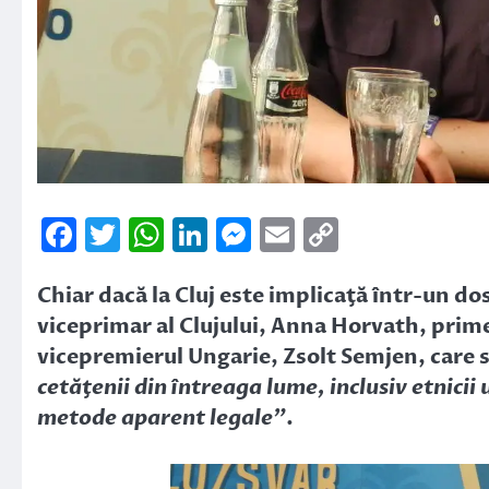
Facebook
Twitter
WhatsApp
LinkedIn
Messenger
Email
Copy
Link
Chiar dacă la Cluj este implicaţă într-un dos
viceprimar al Clujului, Anna Horvath, prime
vicepremierul Ungarie, Zsolt Semjen, care 
cetăţenii din întreaga lume, inclusiv etnicii
metode aparent legale”
.