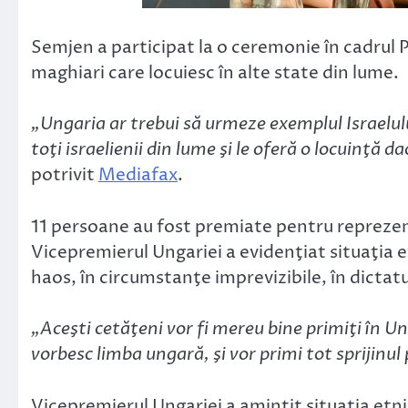
Semjen a participat la o ceremonie în cadrul 
maghiari care locuiesc în alte state din lume.
„Ungaria ar trebui să urmeze exemplul Israelulu
toţi israelienii din lume şi le oferă o locuinţă 
potrivit
Mediafax
.
11 persoane au fost premiate pentru repreze
Vicepremierul Ungariei a evidenţiat situaţia e
haos, în circumstanţe imprevizibile, în dictat
„Aceşti cetăţeni vor fi mereu bine primiţi în Ung
vorbesc limba ungară, şi vor primi tot sprijinul p
Vicepremierul Ungariei a amintit situaţia etni