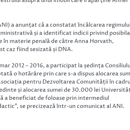
estrului asupra unui imobil care îi aparţine Annei
ANI) a anunțat că a constatat încălcarea regimulu
ministrativă și a identificat indicii privind posibila
ese în materie penală de către Anna Horvath,
st caz fiind sesizată și DNA.
mar 2012 – 2016, a participat la ședința Consiliulu
ptată o hotărâre prin care s-a dispus alocarea sum
Asociația pentru Dezvoltarea Comunității în cadru
dinte și alocarea sumei de 30.000 lei Universităț
ă a beneficiat de foloase prin intermediul
dactic”, se precizează într-un comunicat al ANI.