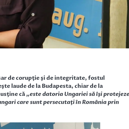
ar de corupţie şi de integritate, fostul
şte laude de la Budapesta, chiar de la
susţine că
„este datoria Ungariei să îşi protejez
 ungari care sunt persecutaţi în România prin