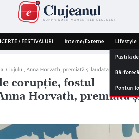
CERTE / FESTIVALURI
Interne/Externe
Lifestyle
Pastila d
 al Clujului, Anna Horvath, premiată şi lăudată la Budapest
Bârfotec
e corupţie, fostul
Ponturi l
 Anna Horvath, premiată ş