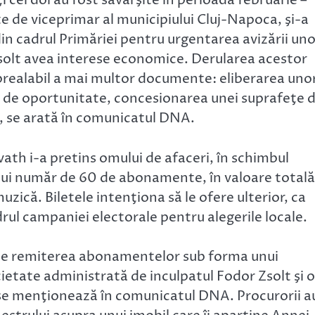
 cei doi au fost săvârşite în perioada februarie –
e de viceprimar al municipiului Cluj-Napoca, şi-a
din cadrul Primăriei pentru urgentarea avizării un
Zsolt avea interese economice. Derularea acestor
prealabil a mai multor documente: eliberarea uno
r de oportunitate, concesionarea unei suprafeţe 
”, se arată în comunicatul DNA.
ath i-a pretins omului de afaceri, în schimbul
unui număr de 60 de abonamente, în valoare totală
uzică. Biletele intenţiona să le ofere ulterior, ca
drul campaniei electorale pentru alegerile locale.
eze remiterea abonamentelor sub forma unui
ietate administrată de inculpatul Fodor Zsolt şi o
 se menţionează în comunicatul DNA. Procurorii a