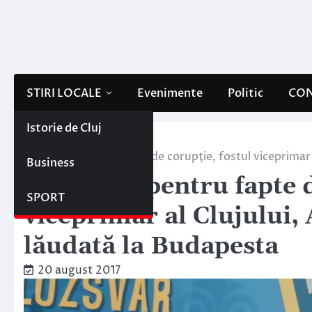
Skip
to
content
STIRI LOCALE
Evenimente
Politic
CON
Istorie de Cluj
Home
Stiri locale
Cercetată pentru fapte de corupţie, fostul viceprimar
Business
Cercetată pentru fapte d
SPORT
viceprimar al Clujului,
lăudată la Budapesta
20 august 2017