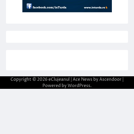
Copyright © 2026
eClujeanul
| Ace News by
Ascendoor
|
Powered by
WordPress
.