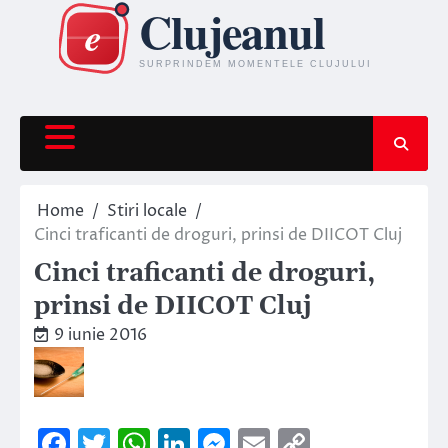
Skip
to
content
Home
Stiri locale
Cinci traficanti de droguri, prinsi de DIICOT Cluj
Cinci traficanti de droguri,
prinsi de DIICOT Cluj
9 iunie 2016
Facebook
Twitter
WhatsApp
LinkedIn
Messenger
Email
Copy