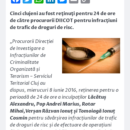
Link
Cinci clujeni au fost reţinuţi pentru 24 de ore
de către procurorii DIICOT pentru infracţiuni
de trafic de droguri de risc.
„Procurorii Direcției
de Investigare a
Infracțiunilor de
Criminalitate
Organizată și
Terorism – Serviciul
Teritorial Cluj au
dispus, mierucuri 8 iunie 2016, reținerea pentru o
perioadă de 24 de ore a inculpaților
Lăcătuș
Alexandru, Pop Andrei Marius, Rotar
Mihai,Verșan Răzvan Ionuț și Tomoiagă Ionuț
Cosmin
pentru săvârșirea infracțiunilor de trafic
de droguri de risc și de efectuare de operațiuni