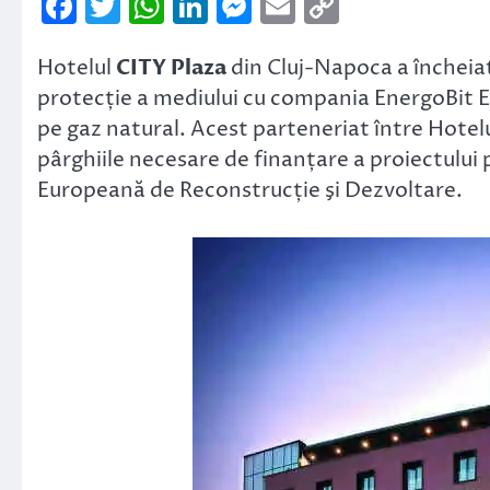
Facebook
Twitter
WhatsApp
LinkedIn
Messenger
Email
Copy
Link
Hotelul
CITY Plaza
din Cluj-Napoca a încheiat
protecție a mediului cu compania EnergoBit E
pe gaz natural. Acest parteneriat între Hote
pârghiile necesare de finanțare a proiectului
Europeană de Reconstrucție şi Dezvoltare.