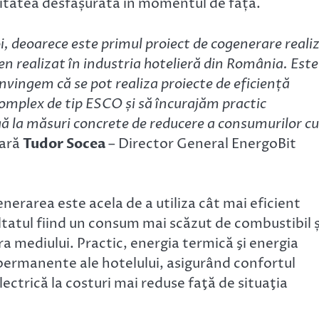
tivitatea desfășurată în momentul de față.
i, deoarece este primul proiect de cogenerare reali
n realizat în industria hotelieră din România. Este
onvingem că se pot realiza proiecte de eficiență
complex de tip ESCO și să încurajăm practic
gă la măsuri concrete de reducere a consumurilor cu
lară
Tudor Socea
– Director General EnergoBit
erarea este acela de a utiliza cât mai eficient
ltatul fiind un consum mai scăzut de combustibil ș
a mediului. Practic, energia termică şi energia
e permanente ale hotelului, asigurând confortul
lectrică la costuri mai reduse faţă de situaţia