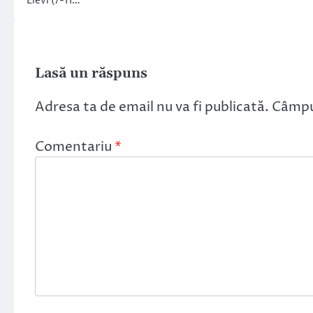
Elevi (7-11…
Lasă un răspuns
Adresa ta de email nu va fi publicată.
Câmpur
Comentariu
*