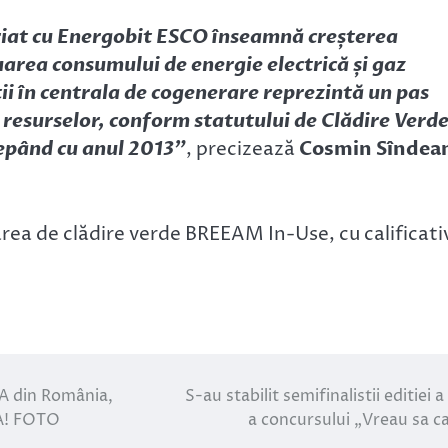
riat cu Energobit ESCO înseamnă creșterea
uarea consumului de energie electrică și gaz
i în centrala de cogenerare reprezintă un pas
a resurselor, conform statutului de Clădire Verd
cepând cu anul 2013”
, precizează
Cosmin Sîndea
area de clădire verde BREEAM In-Use, cu calificati
PA din România,
S-au stabilit semifinalistii editiei a
PA! FOTO
a concursului „Vreau sa c