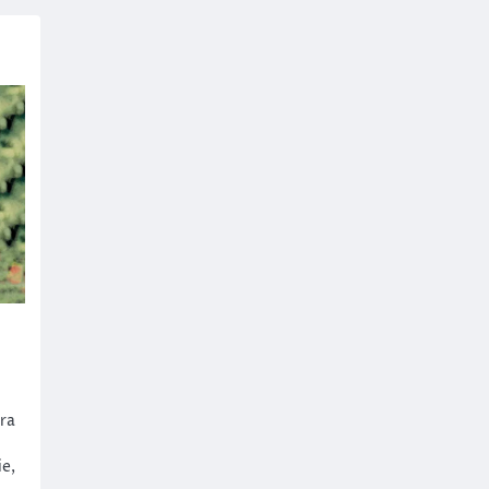
ara
ie,