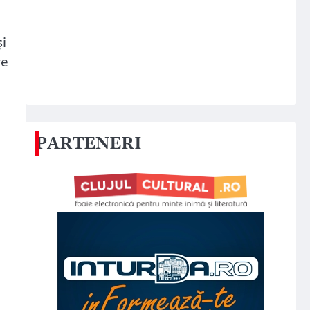
i
re
PARTENERI