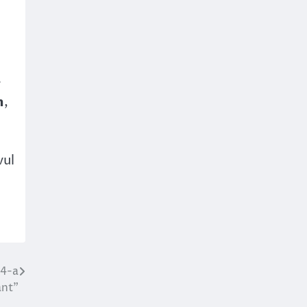
e
n
,
vul
 4-a
ant”