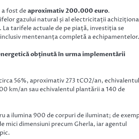
t a fost de
aproximativ 200.000 euro
.
elor gazului natural și al electricitații achizițion
 La tarifele actuale de pe piață, investiția se
re inclusiv mentenanța completă a echipamentelor
nergetică obținută în urma implementării
 circa 56%, aproximativ 273 tCO2/an, echivalentul
0 km/an sau echivalentul plantării a 140 de
tru a ilumina 900 de corpuri de iluminat; de exem
 de mici dimensiuni precum Gherla, iar agentul
pic.