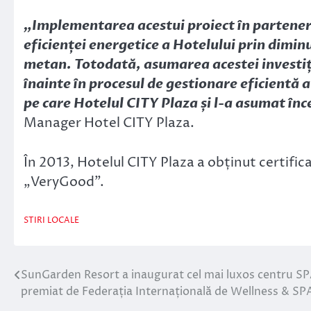
„Implementarea acestui proiect în partene
eficienței energetice a Hotelului prin dimin
metan. Totodată, asumarea acestei investiți
înainte în procesul de gestionare eficientă 
pe care Hotelul CITY Plaza și l-a asumat în
Manager Hotel CITY Plaza.
În 2013, Hotelul CITY Plaza a obținut certific
„VeryGood”.
STIRI LOCALE
SunGarden Resort a inaugurat cel mai luxos centru S
Navigare
premiat de Federația Internațională de Wellness & S
în