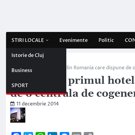
Skip
to
content
STIRI LOCALE
Evenimente
Politic
CON
Istorie de Cluj
Home
Stiri locale
City Plaza, primul hotel din Romania care dispune de 
Business
City Plaza, primul hote
SPORT
de o centrala de cogene
11 decembrie 2014