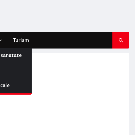
Turism
e sanatate
ă
ne
ocale