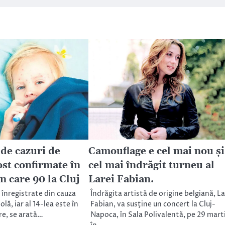
 de cazuri de
Camouflage e cel mai nou şi
ost confirmate în
cel mai îndrăgit turneu al
n care 90 la Cluj
Larei Fabian.
 înregistrate din cauza
Îndrăgita artistă de origine belgiană, L
lă, iar al 14-lea este în
Fabian, va susţine un concert la Cluj-
re, se arată…
Napoca, în Sala Polivalentă, pe 29 mart