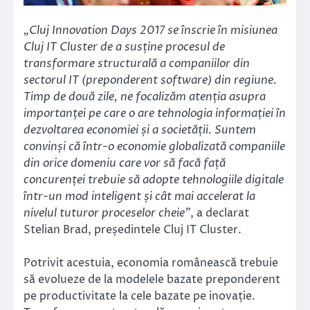
„Cluj Innovation Days 2017 se înscrie în misiunea
Cluj IT Cluster de a susține procesul de
transformare structurală a companiilor din
sectorul IT (preponderent software) din regiune.
Timp de două zile, ne focalizăm atenția asupra
importanței pe care o are tehnologia informației în
dezvoltarea economiei și a societății. Suntem
convinși că într-o economie globalizată companiile
din orice domeniu care vor să facă față
concurenței trebuie să adopte tehnologiile digitale
într-un mod inteligent și cât mai accelerat la
nivelul tuturor proceselor cheie”
, a declarat
Stelian Brad, președintele Cluj IT Cluster.
Potrivit acestuia, economia românească trebuie
să evolueze de la modelele bazate preponderent
pe productivitate la cele bazate pe inovație.