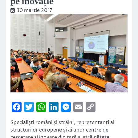
pe inovație
30 martie 2017
Facebook
Twitter
WhatsApp
LinkedIn
Messenger
Email
Copy
Link
Specialiști români și străini, reprezentanți ai
structurilor europene și ai unor centre de
cercetare și inovare din țară și străinătate,