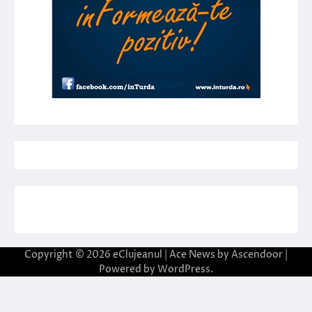
Copyright © 2026
eClujeanul
| Ace News by
Ascendoor
|
Powered by
WordPress
.