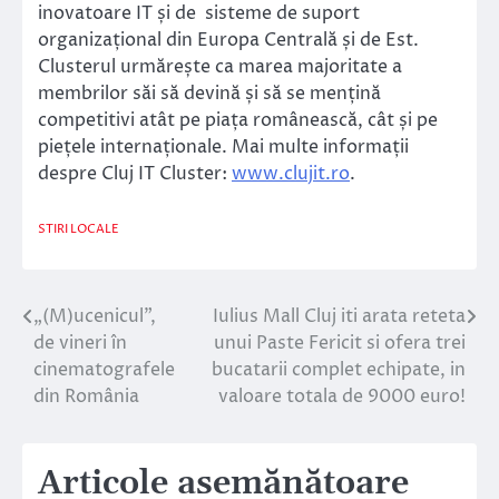
inovatoare IT și de sisteme de suport
organizațional din Europa Centrală și de Est.
Clusterul urmărește ca marea majoritate a
membrilor săi să devină și să se mențină
competitivi atât pe piața românească, cât și pe
piețele internaționale. Mai multe informații
despre Cluj IT Cluster:
www.clujit.ro
.
STIRI LOCALE
„(M)ucenicul”,
Iulius Mall Cluj iti arata reteta
Navigare
de vineri în
unui Paste Fericit si ofera trei
în
cinematografele
bucatarii complet echipate, in
din România
valoare totala de 9000 euro!
articole
Articole asemănătoare