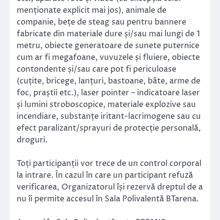
menționate explicit mai jos), animale de
companie, bețe de steag sau pentru bannere
fabricate din materiale dure și/sau mai lungi de 1
metru, obiecte generatoare de sunete puternice
cum ar fi megafoane, vuvuzele și fluiere, obiecte
contondente și/sau care pot fi periculoase
(cuțite, bricege, lanțuri, bastoane, bâte, arme de
foc, praștii etc.), laser pointer – indicatoare laser
și lumini stroboscopice, materiale explozive sau
incendiare, substanțe iritant-lacrimogene sau cu
efect paralizant/sprayuri de protecție personală,
droguri.
Toți participanții vor trece de un control corporal
la intrare. În cazul în care un participant refuză
verificarea, Organizatorul își rezervă dreptul de a
nu îi permite accesul în Sala Polivalentă BTarena.