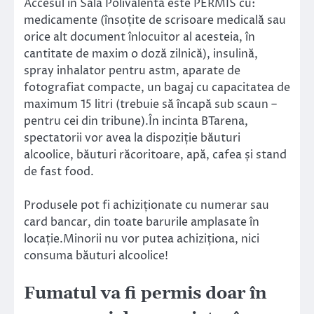
Accesul în Sala Polivalentă este PERMIS cu:
medicamente (însoțite de scrisoare medicală sau
orice alt document înlocuitor al acesteia, în
cantitate de maxim o doză zilnică), insulină,
spray inhalator pentru astm, aparate de
fotografiat compacte, un bagaj cu capacitatea de
maximum 15 litri (trebuie să încapă sub scaun –
pentru cei din tribune).În incinta BTarena,
spectatorii vor avea la dispoziție băuturi
alcoolice, băuturi răcoritoare, apă, cafea și stand
de fast food.
Produsele pot fi achiziționate cu numerar sau
card bancar, din toate barurile amplasate în
locație.Minorii nu vor putea achiziționa, nici
consuma băuturi alcoolice!
Fumatul va fi permis doar în