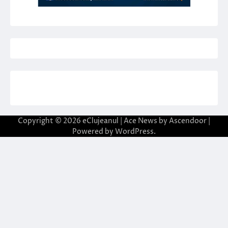
Copyright © 2026
eClujeanul
| Ace News by
Ascendoor
|
Powered by
WordPress
.