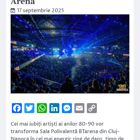
Arena
17 septembrie 2025
Facebook
Twitter
WhatsApp
LinkedIn
Messenger
Email
Copy
Link
Cei mai iubiți artiști ai anilor 80-90 vor
transforma Sala Polivalentă BTarena din Cluj-
Napoca în cel mai energic ring de dans, timp de