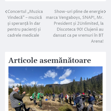
Concertul „Muzica
Show-uri pline de energie
Navigare
Vindecă” – muzică
marca Vengaboys, SNAP!, Mr.
în
și speranță în dar
President și 2Unlimited, la
pentru pacienți și
Discoteca 90! Clujenii au
articole
cadrele medicale
dansat ca pe vremuri în BT
Arena!
Articole asemănătoare