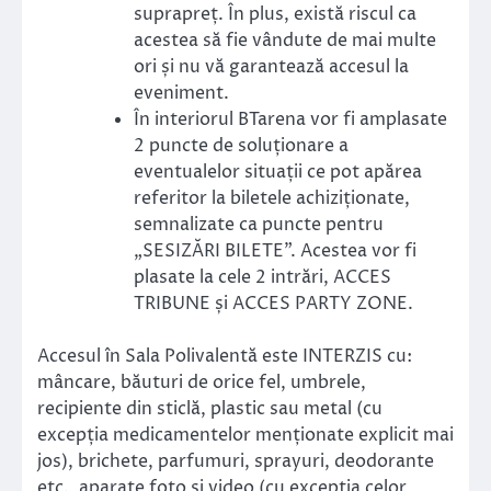
suprapreț. În plus, există riscul ca
acestea să fie vândute de mai multe
ori și nu vă garantează accesul la
eveniment.
În interiorul BTarena vor fi amplasate
2 puncte de soluționare a
eventualelor situații ce pot apărea
referitor la biletele achiziționate,
semnalizate ca puncte pentru
„SESIZĂRI BILETE”. Acestea vor fi
plasate la cele 2 intrări, ACCES
TRIBUNE și ACCES PARTY ZONE.
Accesul în Sala Polivalentă este INTERZIS cu:
mâncare, băuturi de orice fel, umbrele,
recipiente din sticlă, plastic sau metal (cu
excepția medicamentelor menționate explicit mai
jos), brichete, parfumuri, sprayuri, deodorante
etc., aparate foto și video (cu excepția celor