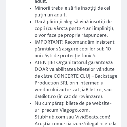
adult.
Minorii trebuie să fie însoțiți de cel
puțin un adult.
Dacă părinții aleg să vină însoțiți de
copii (cu vârsta peste 4 ani împliniți),
o vor face pe proprie răspundere.
IMPORTANT! Recomandăm insistent
părinților să asigure copiilor sub 10
ani căști de protecție fonică.
ATENȚIE! Organizatorul garantează
DOAR valabilitatea biletelor vândute
de către CONCERTE CLUJ – Backstage
Production SRL prin intermediul
vendorului autorizat, iaBilet.ro, sau
daBilet.ro (în caz de revânzare).
Nu cumpărați bilete de pe website-
uri precum Viagogo.com,
StubHub.com sau VividSeats.com!
Aceștia comercializează ilegal bilete la