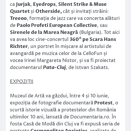
ca
Jurjak
,
Eyedrops
,
Silent Strike & Muse
Quartet
și
Otherside,
cât și invitați străini:
Treeoo
, formația de jazz care va concerta alături
de
Paolo Profeti European Collective
, sau
Sirenele de la Marea Neagră
(Bulgaria). Tot aici
va avea loc cine-concertul
360° pe Scara Hans
Richter
, un portret în mișcare al artistului de
avangardă pe muzica celor de la CelloFun și
vocea Irinei Margareta Nistor, și va fi proiectat
documentarul
Pata-Cluj
, de Istvan Szakats.
EXPOZIȚII
Muzeul de Artă va găzdui, între 4 și 10 iunie,
expoziția de fotografie documentară
Protest
, o
scurtă istorie vizuală a protestelor din România
ultimilor 10 ani, lansată de Documentaria.ro. În
fosta Casă de Modă din Cluj va fi expusă seria de
portrete
Cosmopolitan Anxieties
, realizate de