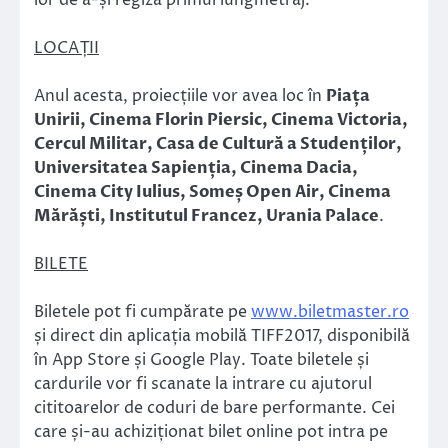
lor de a-și regiza primul lungmetraj.
LOCAȚII
Anul acesta, proiecțiile vor avea loc în
Piața
Unirii, Cinema Florin Piersic, Cinema Victoria,
Cercul Militar, Casa de Cultură a Studenților,
Universitatea Sapienția, Cinema Dacia,
Cinema City Iulius, Someș Open Air, Cinema
Mărăști, Institutul Francez, Urania Palace
.
BILETE
Biletele pot fi cumpărate pe
www.biletmaster.ro
și direct din aplicația mobilă TIFF2017, disponibilă
în App Store și Google Play. Toate biletele și
cardurile vor fi scanate la intrare cu ajutorul
cititoarelor de coduri de bare performante. Cei
care și-au achiziționat bilet online pot intra pe