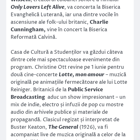
Only Lovers Left Alive
, va concerta la Biserica
Evanghelică Luterană, iar una dintre vocile în
ascensiune ale folk-ului britanic,
Charlie
Cunningham,
vine în concert la Biserica
Reformată Calvină.
Casa de Cultură a Studenților va găzdui câteva
dintre cele mai spectaculoase evenimente din
program. Christine Ott revine pe 1 iunie pentru
două cine-concerte
Lotte, mon amour
– muzică
originală pe animațiile fermecătoare ale lui Lotte
Reiniger. Britanicii de la
Public Service
Broadcasting
aduc un show impresionant – un
mix de indie, electro și infuzii de pop cu mostre
audio din arhivele publice și materiale de
propagandă. Clasicul regizat și interpretat de
Buster Keaton,
The General
(1926), va fi
acompaniat live de muzica originală a celor de la