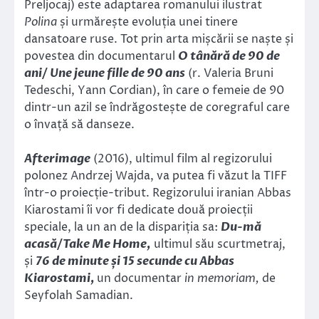
Preljocaj) este adaptarea romanului ilustrat
Polina
și urmărește evoluția unei tinere
dansatoare ruse. Tot prin arta mișcării se naște și
povestea din documentarul
O tânără de 90 de
ani/ Une jeune fille de 90 ans
(r. Valeria Bruni
Tedeschi, Yann Cordian), în care o femeie de 90
dintr-un azil se îndrăgostește de coregraful care
o învață să danseze.
Afterimage
(2016), ultimul film al regizorului
polonez Andrzej Wajda, va putea fi văzut la TIFF
într-o proiecție-tribut. Regizorului iranian Abbas
Kiarostami îi vor fi dedicate două proiecții
speciale, la un an de la dispariția sa:
Du-mă
acasă/Take Me Home,
ultimul său scurtmetraj,
și
76 de minute și 15 secunde cu Abbas
Kiarostami,
un documentar
in memoriam,
de
Seyfolah Samadian.