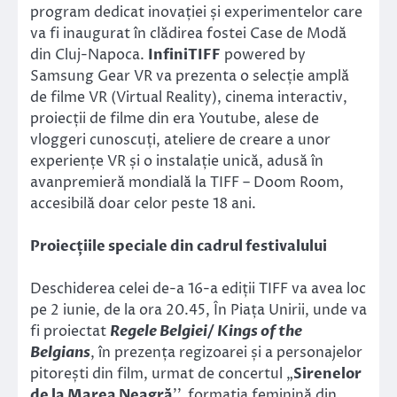
program dedicat inovației și experimentelor care
va fi inaugurat în clădirea fostei Case de Modă
din Cluj-Napoca.
InfiniTIFF
powered by
Samsung Gear VR va prezenta o selecție amplă
de filme VR (Virtual Reality), cinema interactiv,
proiecții de filme din era Youtube, alese de
vloggeri cunoscuți, ateliere de creare a unor
experiențe VR și o instalație unică, adusă în
avanpremieră mondială la TIFF – Doom Room,
accesibilă doar celor peste 18 ani.
Proiecțiile speciale din cadrul festivalului
Deschiderea celei de-a 16-a ediții TIFF va avea loc
pe 2 iunie, de la ora 20.45, În Piața Unirii, unde va
fi proiectat
Regele Belgiei/ Kings of the
Belgians
, în prezența regizoarei și a personajelor
pitorești din film, urmat de concertul „
Sirenelor
de la Marea Neagră
’’, formația feminină din