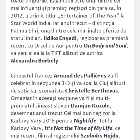
toate timpurile. Rajamouli este unul dintre cei
mai influenți și premiați regizori din țara sa. În
2012, a primit titlul „Entertainer of The Year” la
Star World India, iar anul trecut – distincția
Padma Shri, una dintre cele mai înalte oferite de
statul indian.
Ildiko Enyedi
, regizoarea premiată
recent cu Ursul de Aur pentru
On Body and Soul
,
va veni și ea la la TIFF alături de actrița
Alexandra Borbely
.
Cineastul francez
Arnaud des Pallières
va fi
celebrat în secțiunea 3×3 și va sosi la Cluj alături
de soția sa, scenarista
Christelle Berthevas
.
Omagiat în aceeași secțiune va fi și multi-
premiatul cineast sloven
Damjan Kozole
,
desemnat anul trecut Cel mai bun regizor la
Karlovy Vary 2016 pentru
Nightlife
. Tot la
Karlovy Vary,
It
’s Not the Time of My Life
, cel
mai recent film al regizorului
Szabolcs Hajdu
,