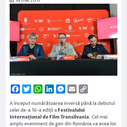
16 mai 2017
Facebook
Twitter
WhatsApp
LinkedIn
Messenger
Email
Copy
Link
A început numărătoarea inversă până la debutul
celei de-a 16-a ediții a
Festivalului
Internațional de Film Transilvania
. Cel mai
amplu eveniment de gen din România va avea loc