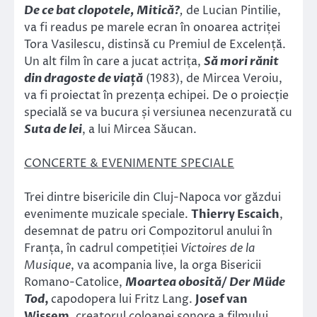
De ce bat clopotele, Mitică?
,
de Lucian Pintilie,
va fi readus pe marele ecran în onoarea actriței
Tora Vasilescu, distinsă cu Premiul de Excelență.
Un alt film în care a jucat actrița,
Să mori rănit
din dragoste de viață
(1983), de Mircea Veroiu,
va fi proiectat în prezența echipei. De o proiecție
specială se va bucura și versiunea necenzurată cu
Suta de lei
, a lui Mircea Săucan.
CONCERTE & EVENIMENTE SPECIALE
Trei dintre bisericile din Cluj-Napoca vor găzdui
evenimente muzicale speciale.
Thierry Escaich
,
desemnat de patru ori Compozitorul anului în
Franța, în cadrul competiției
Victoires de la
Musique
, va acompania live, la orga Bisericii
Romano-Catolice,
Moartea obosită/
Der Müde
Tod
,
capodopera lui Fritz Lang.
Josef van
Wissem
, creatorul coloanei sonore a filmului