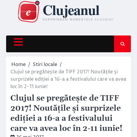
Skip
to
content
Home
Stiri locale
Clujul se pregătește de TIFF 2017! Noutățile și
surprizele ediției a 16-a a festivalului care va avea
loc în 2-11 iunie!
Clujul se pregătește de TIFF
2017! Noutățile și surprizele
ediției a 16-a a festivalului
care va avea loc în 2-11 iunie!