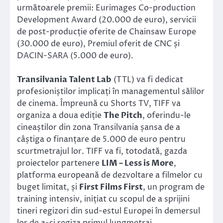
următoarele premii: Eurimages Co-production
Development Award (20.000 de euro), servicii
de post-producție oferite de Chainsaw Europe
(30.000 de euro), Premiul oferit de CNC și
DACIN-SARA (5.000 de euro).
Transilvania Talent Lab
(TTL) va fi dedicat
profesioniștilor implicați în managementul sălilor
de cinema. Împreună cu Shorts TV, TIFF va
organiza a doua ediție
The Pitch
, oferindu-le
cineaștilor din zona Transilvania șansa de a
câștiga o finanțare de 5.000 de euro pentru
scurtmetrajul lor. TIFF va fi, totodată, gazda
proiectelor partenere
LIM – Less is More
,
platforma europeană de dezvoltare a filmelor cu
buget limitat, și
First Films First
, un program de
training intensiv, inițiat cu scopul de a sprijini
tineri regizori din sud-estul Europei în demersul