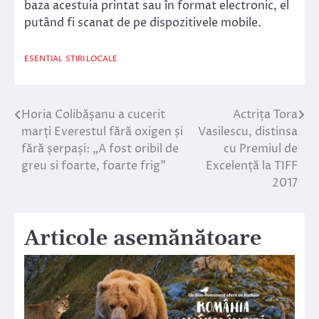
baza acestuia printat sau în format electronic, el
putând fi scanat de pe dispozitivele mobile.
ESENTIAL
STIRI LOCALE
Horia Colibășanu a cucerit
Actrița Tora
Navigare
marți Everestul fără oxigen și
Vasilescu, distinsa
în
fără șerpași: „A fost oribil de
cu Premiul de
greu si foarte, foarte frig”
Excelență la TIFF
articole
2017
Articole asemănătoare