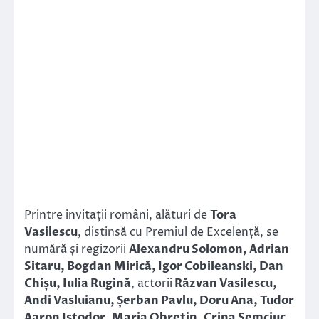
Printre invitații români, alături de
Tora
Vasilescu
, distinsă cu Premiul de Excelență, se
numără și regizorii
Alexandru Solomon, Adrian
Sitaru, Bogdan Mirică, Igor Cobileanski, Dan
Chișu, Iulia Rugină
, actorii
Răzvan Vasilescu,
Andi Vasluianu, Șerban Pavlu, Doru Ana, Tudor
Aaron Istodor, Maria Obretin, Crina Semciuc,