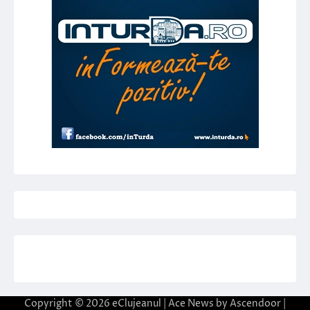
Copyright © 2026
eClujeanul
| Ace News by
Ascendoor
|