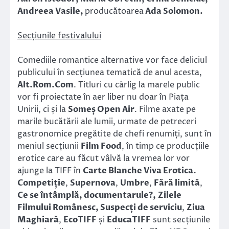
Andreea Vasile,
producătoarea
Ada Solomon.
Secțiunile festivalului
Comediile romantice alternative vor face deliciul
publicului în secțiunea tematică de anul acesta,
Alt.Rom.Com
. Titluri cu cârlig la marele public
vor fi proiectate în aer liber nu doar în Piața
Unirii, ci și la
Someș Open Air
. Filme axate pe
marile bucătării ale lumii, urmate de petreceri
gastronomice pregătite de chefi renumiți, sunt în
meniul secțiunii
Film Food
, în timp ce producțiile
erotice care au făcut vâlvă la vremea lor vor
ajunge la TIFF în
Carte Blanche Viva Erotica.
Competiție
,
Supernova
,
Umbre
,
Fără limită
,
Ce se întâmplă, documentarule?,
Zilele
Filmului Românesc, Suspecți de serviciu
,
Ziua
Maghiară
,
EcoTIFF
și
EducaTIFF
sunt secțiunile