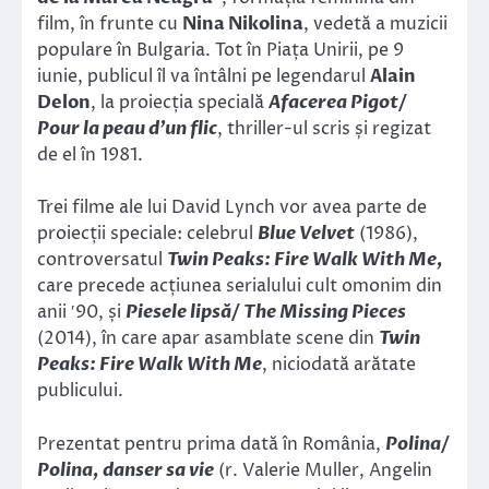
film, în frunte cu
Nina Nikolina
, vedetă a muzicii
populare în Bulgaria. Tot în Piața Unirii, pe 9
iunie, publicul îl va întâlni pe legendarul
Alain
Delon
, la proiecția specială
Afacerea Pigot/
Pour la peau d’un flic
, thriller-ul scris și regizat
de el în 1981.
Trei filme ale lui David Lynch vor avea parte de
proiecții speciale: celebrul
Blue Velvet
(1986),
controversatul
Twin Peaks: Fire Walk With Me,
care precede acțiunea serialului cult omonim din
anii ′90, și
Piesele lipsă/ The Missing Pieces
(2014), în care apar asamblate scene din
Twin
Peaks: Fire Walk With Me
, niciodată arătate
publicului.
Prezentat pentru prima dată în România,
Polina/
Polina, danser sa vie
(r. Valerie Muller, Angelin