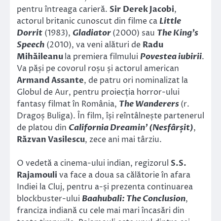
pentru întreaga carieră.
Sir
Derek Jacobi
,
actorul britanic cunoscut din filme ca
Little
Dorrit
(1983),
Gladiator
(2000) sau
The King’s
Speech
(2010), va veni alături de
Radu
Mihăileanu
la premiera filmului
Povestea iubirii
.
Va păși pe covorul roșu și actorul american
Armand Assante
, de patru ori nominalizat la
Globul de Aur, pentru proiecția horror-ului
fantasy filmat în România,
The Wanderers
(r.
Dragoș Buliga). În film, își reîntâlnește partenerul
de platou din
California Dreamin
’
(Nesfârșit)
,
Răzvan Vasilescu
, zece ani mai târziu.
O vedetă a cinema-ului indian, regizorul
S.S.
Rajamouli
va face a doua sa călătorie în afara
Indiei la Cluj, pentru a-și prezenta continuarea
blockbuster-ului
Baahubali: The Conclusion
,
franciza indiană cu cele mai mari încasări din