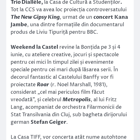
Trio Diallèle,
la Casa de Cultură a Studenților
.
Tot la CCS va avea loc proiecția controversatului
The New Gipsy King
, urmat de un
concert
Kana
Jambe
, una dintre formațiile din documentarul
produs de Liviu Tipuriță pentru BBC.
Weekend la Castel
revine la Bonțida pe 3 și 4
iunie, cu ateliere creative, jocuri și spectacole
pentru cei mici în timpul zilei și evenimente
speciale pentru cei mari după lăsarea serii. În
decorul fantastic al Castelului Banffy vor fi
proiectate
Roar
(r. Noel Marshall, 1981),
considerat „cel mai periculos film făcut
vreodată”, și celebrul
Metropolis
, al lui Fritz
Lang, acompaniat de orchestra Filarmonicii de
Stat Transilvania din Cluj, sub bagheta dirijorului
german
Stefan Geiger
.
La Casa TIFF, vor concerta atât nume autohtone