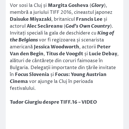
Vor sosi la Cluj și
Margita Gosheva
(
Glory
),
membră a juriului TIFF 2016, cineastul japonez
Daisuke Miyazaki
, britanicul
Francis Lee
și
actorul
Alec Secăreanu
(
God
’s Own Country
).
Invitați speciali la gala de deschidere cu
King of
the Belgians
vor fi regizoarea și scenarista
americană
Jessica Woodworth
, actorii
Peter
Van den Begin
,
Titus de Voogdt
și
Lucie Debay
,
alături de cântărețe din coruri faimoase în
Bulgaria. Delegații importante din țările invitate
în
Focus Slovenia
și
Focus: Young Austrian
Cinema
vor ajunge la Cluj în perioada
festivalului.
Tudor Giurgiu despre TIFF.16 – VIDEO