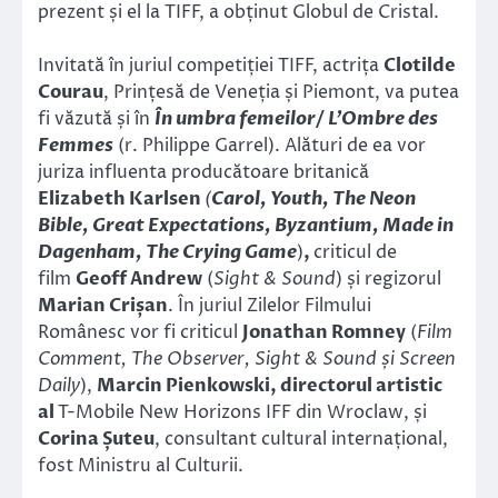
prezent și el la TIFF, a obținut Globul de Cristal.
Invitată în juriul competiției TIFF, actrița
Clotilde
Courau
, Prințesă de Veneția și Piemont, va putea
fi văzută și în
În umbra femeilor/
L’Ombre des
Femmes
(r. Philippe Garrel). Alături de ea vor
juriza influenta producătoare britanică
Elizabeth Karlsen
(
Carol, Youth, The Neon
Bible, Great Expectations, Byzantium, Made in
Dagenham, The Crying Game
)
,
criticul de
film
Geoff Andrew
(
Sight & Sound
) și regizorul
Marian Crișan
. În juriul Zilelor Filmului
Românesc vor fi criticul
Jonathan Romney
(
Film
Comment, The Observer, Sight & Sound și Screen
Daily
),
Marcin Pienkowski
, directorul artistic
al
T-Mobile New Horizons IFF din Wroclaw, și
Corina Șuteu
, consultant cultural internațional,
fost Ministru al Culturii.