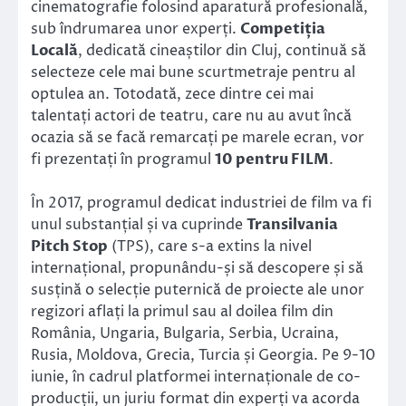
cinematografie folosind aparatură profesională,
sub îndrumarea unor experți.
Competiția
Locală
, dedicată cineaștilor din Cluj, continuă să
selecteze cele mai bune scurtmetraje pentru al
optulea an. Totodată, zece dintre cei mai
talentați actori de teatru, care nu au avut încă
ocazia să se facă remarcați pe marele ecran, vor
fi prezentați în programul
10 pentru FILM
.
În 2017, programul dedicat industriei de film va fi
unul substanțial și va cuprinde
Transilvania
Pitch Stop
(TPS), care s-a extins la nivel
internațional, propunându-și să descopere și să
susțină o selecție puternică de proiecte ale unor
regizori aflați la primul sau al doilea film din
România, Ungaria, Bulgaria, Serbia, Ucraina,
Rusia, Moldova, Grecia, Turcia și Georgia. Pe 9-10
iunie, în cadrul platformei internaționale de co-
producții, un juriu format din experți va acorda