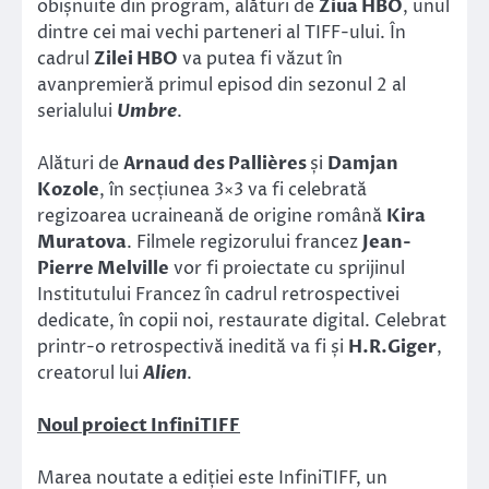
obișnuite din program, alături de
Ziua HBO
, unul
dintre cei mai vechi parteneri al TIFF-ului. În
cadrul
Zilei HBO
va putea fi văzut în
avanpremieră primul episod din sezonul 2 al
serialului
Umbre
.
Alături de
Arnaud des Pallières
și
Damjan
Kozole
, în secțiunea 3×3 va fi celebrată
regizoarea ucraineană de origine română
Kira
Muratova
. Filmele regizorului francez
Jean-
Pierre Melville
vor fi proiectate cu sprijinul
Institutului Francez în cadrul retrospectivei
dedicate, în copii noi, restaurate digital. Celebrat
printr-o retrospectivă inedită va fi și
H.R.Giger
,
creatorul lui
Alien
.
Noul proiect InfiniTIFF
Marea noutate a ediției este InfiniTIFF, un