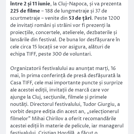
între 2 și 11 iunie
, la Cluj-Napoca, și va prezenta
225
de filme
– 188 de lungmetraje și 37 de
scurtmetraje – venite din
53 de țări
. Peste 1200
de invitați români și străini vor fi prezenți la
proiecțiile, concertele, atelierele, dezbaterile și
lansările din festival. De buna lor desfășurare în
cele circa 15 locații se vor asigura, alături de
echipa TIFF, peste 300 de voluntari.
Organizatorii festivalului au anunțat marți, 16
mai, în prima conferință de presă desfășurată la
Casa TIFF, cele mai importante puncte și surprize
ale acestei ediții, invitații de marcă care vor
ajunge la Cluj, secțiunile, filmele și primele
noutăți. Directorul festivalului, Tudor Giurgiu, a
vorbit despre ediția din acest an, „selecționerul
filmelor” Mihai Chirilov a oferit recomandările
acestei ediții în materie de pelicule, iar managerul
festivalului, Cristian Hordilă, a făcut o