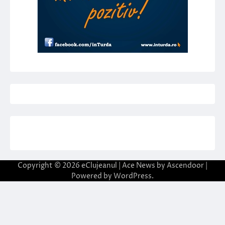
Copyright © 2026
eClujeanul
| Ace News by
Ascendoor
|
Powered by
WordPress
.