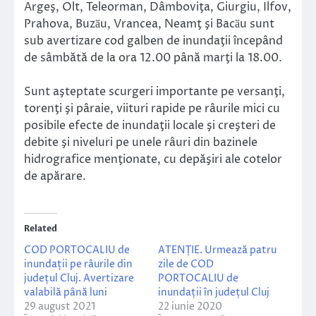
Argeş, Olt, Teleorman, Dâmboviţa, Giurgiu, Ilfov,
Prahova, Buzӑu, Vrancea, Neamţ şi Bacӑu sunt
sub avertizare cod galben de inundaţii începând
de sâmbătă de la ora 12.00 până marţi la 18.00.
Sunt aşteptate scurgeri importante pe versanţi,
torenţi şi pâraie, viituri rapide pe râurile mici cu
posibile efecte de inundaţii locale şi creşteri de
debite şi niveluri pe unele râuri din bazinele
hidrografice menţionate, cu depăşiri ale cotelor
de apărare.
Related
COD PORTOCALIU de
ATENȚIE. Urmează patru
inundații pe râurile din
zile de COD
județul Cluj. Avertizare
PORTOCALIU de
valabilă până luni
inundații în județul Cluj
29 august 2021
22 iunie 2020