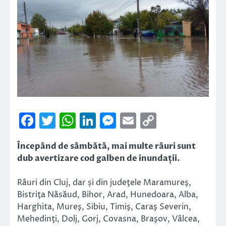
Facebook
Twitter
WhatsApp
LinkedIn
Messenger
Email
Copy
Link
Începând de sâmbătă, mai multe râuri sunt
dub avertizare cod galben de inundații.
Râuri din Cluj, dar și din judeţele Maramureş,
Bistriţa Năsăud, Bihor, Arad, Hunedoara, Alba,
Harghita, Mureş, Sibiu, Timiş, Caraş Severin,
Mehedinţi, Dolj, Gorj, Covasna, Braşov, Vâlcea,