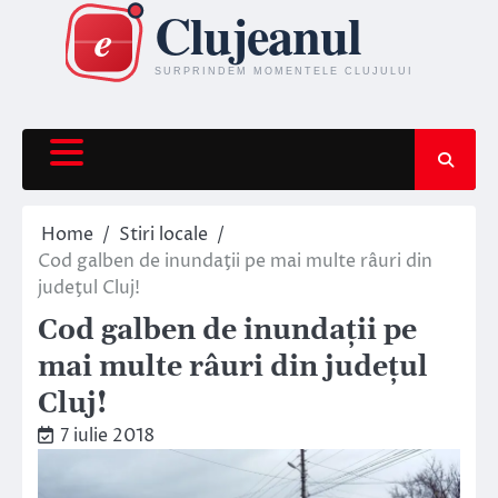
Skip
to
content
Home
Stiri locale
Cod galben de inundaţii pe mai multe râuri din
judeţul Cluj!
Cod galben de inundaţii pe
mai multe râuri din judeţul
Cluj!
7 iulie 2018