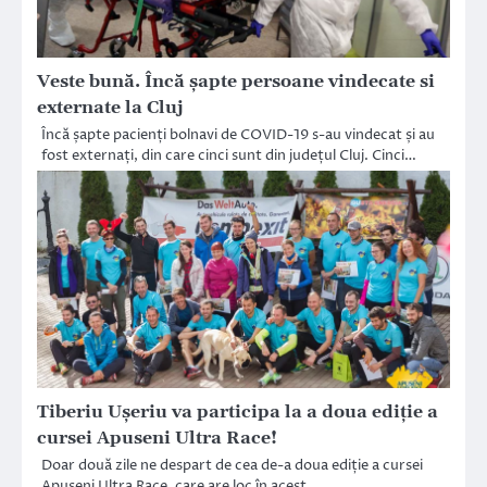
Veste bună. Încă șapte persoane vindecate si
externate la Cluj
Încă șapte pacienți bolnavi de COVID-19 s-au vindecat și au
fost externați, din care cinci sunt din județul Cluj. Cinci…
Tiberiu Uşeriu va participa la a doua ediţie a
cursei Apuseni Ultra Race!
Doar două zile ne despart de cea de-a doua ediție a cursei
Apuseni Ultra Race, care are loc în acest…