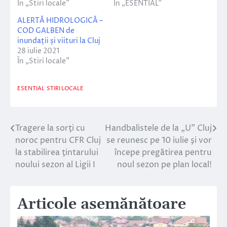
În „Stiri locale”
În „ESENTIAL”
ALERTĂ HIDROLOGICĂ –
COD GALBEN de
inundații și viituri la Cluj
28 iulie 2021
În „Stiri locale”
ESENTIAL
STIRI LOCALE
Tragere la sorţi cu
Handbalistele de la „U” Cluj
Navigare
noroc pentru CFR Cluj
se reunesc pe 10 iulie şi vor
în
la stabilirea ţintarului
începe pregătirea pentru
noului sezon al Ligii I
noul sezon pe plan local!
articole
Articole asemănătoare