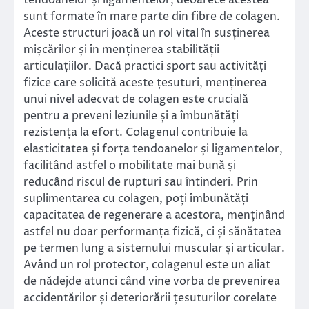
tendoanelor și ligamentelor, deoarece acestea
sunt formate în mare parte din fibre de colagen.
Aceste structuri joacă un rol vital în susținerea
mișcărilor și în menținerea stabilității
articulațiilor. Dacă practici sport sau activități
fizice care solicită aceste țesuturi, menținerea
unui nivel adecvat de colagen este crucială
pentru a preveni leziunile și a îmbunătăți
rezistența la efort. Colagenul contribuie la
elasticitatea și forța tendoanelor și ligamentelor,
facilitând astfel o mobilitate mai bună și
reducând riscul de rupturi sau întinderi. Prin
suplimentarea cu colagen, poți îmbunătăți
capacitatea de regenerare a acestora, menținând
astfel nu doar performanța fizică, ci și sănătatea
pe termen lung a sistemului muscular și articular.
Având un rol protector, colagenul este un aliat
de nădejde atunci când vine vorba de prevenirea
accidentărilor și deteriorării țesuturilor corelate