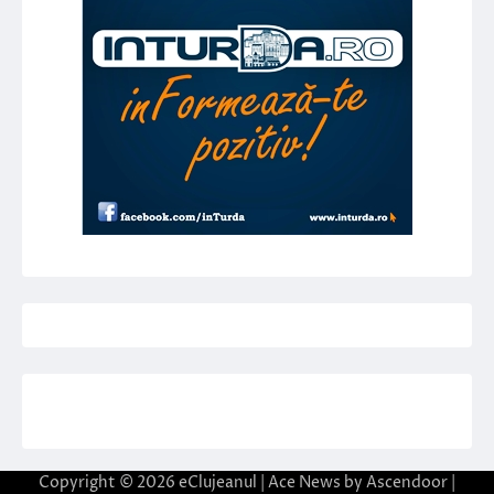
Copyright © 2026
eClujeanul
| Ace News by
Ascendoor
|