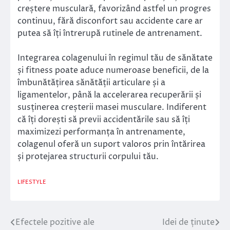
creștere musculară, favorizând astfel un progres
continuu, fără disconfort sau accidente care ar
putea să îți întrerupă rutinele de antrenament.
Integrarea colagenului în regimul tău de sănătate
și fitness poate aduce numeroase beneficii, de la
îmbunătățirea sănătății articulare și a
ligamentelor, până la accelerarea recuperării și
susținerea creșterii masei musculare. Indiferent
că îți dorești să previi accidentările sau să îți
maximizezi performanța în antrenamente,
colagenul oferă un suport valoros prin întărirea
și protejarea structurii corpului tău.
LIFESTYLE
Efectele pozitive ale
Idei de ținute
Navigare