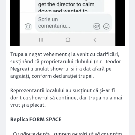
Trupa a negat vehement și a venit cu clarificări,
susținând că proprietarului clubului (n.r. Teodor
Negrea) a anulat show-ul și i-a dat afară pe
angajați, conform declarației trupei.
Reprezentanții localului au susținut că și-ar fi
dorit ca show-ul să continue, dar trupa nu a mai
vrut și a plecat.
Replica FORM SPACE
„Cu părere de rău, suntem nevoiți să vă anunțăm