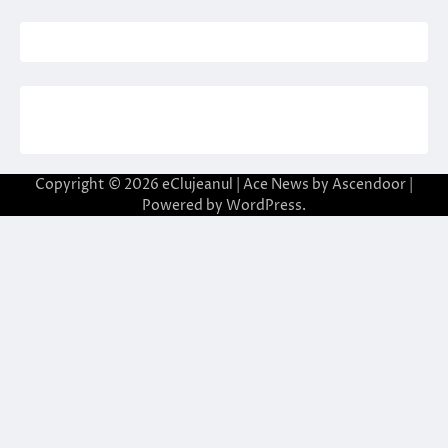
Copyright © 2026
eClujeanul
| Ace News by
Ascendoor
|
Powered by
WordPress
.