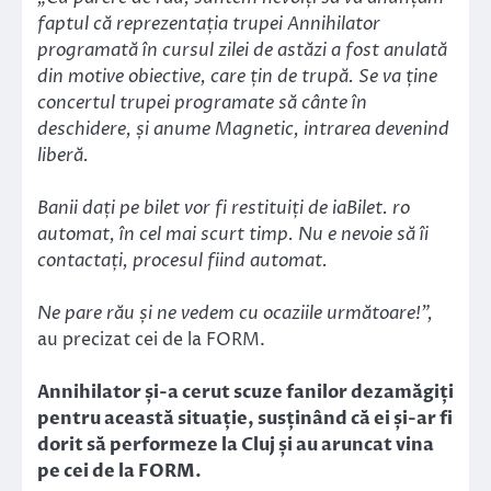
faptul că reprezentația trupei Annihilator
programată în cursul zilei de astăzi a fost anulată
din motive obiective, care țin de trupă. Se va ține
concertul trupei programate să cânte în
deschidere, și anume Magnetic, intrarea devenind
liberă.
Banii dați pe bilet vor fi restituiți de iaBilet. ro
automat, în cel mai scurt timp. Nu e nevoie să îi
contactați, procesul fiind automat.
Ne pare rău și ne vedem cu ocaziile următoare!”,
au precizat cei de la FORM.
Annihilator și-a cerut scuze fanilor dezamăgiți
pentru această situație, susținând că ei și-ar fi
dorit să performeze la Cluj și au aruncat vina
pe cei de la FORM.