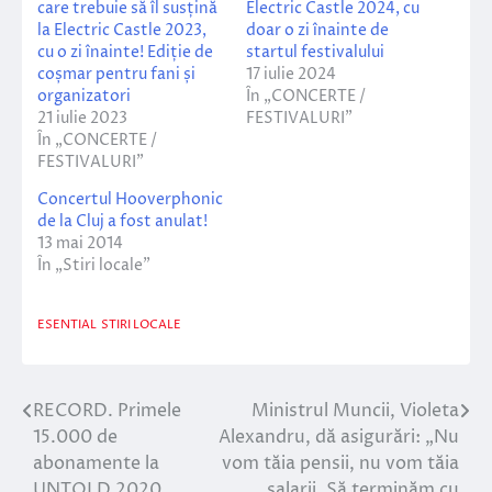
care trebuie să îl susțină
Electric Castle 2024, cu
la Electric Castle 2023,
doar o zi înainte de
cu o zi înainte! Ediție de
startul festivalului
coșmar pentru fani și
17 iulie 2024
organizatori
În „CONCERTE /
21 iulie 2023
FESTIVALURI”
În „CONCERTE /
FESTIVALURI”
Concertul Hooverphonic
de la Cluj a fost anulat!
13 mai 2014
În „Stiri locale”
ESENTIAL
STIRI LOCALE
RECORD. Primele
Ministrul Muncii, Violeta
Navigare
15.000 de
Alexandru, dă asigurări: „Nu
în
abonamente la
vom tăia pensii, nu vom tăia
UNTOLD 2020,
salarii. Să terminăm cu