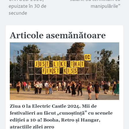
articole
epuizate în 30 de
manipulările”
secunde
Articole asemănătoare
Ziua 0 la Electric Castle 2024. Mii de
festivalieri au făcut „cunoștință” cu scenele
ediției a 10-a! Booha, Retro și Hangar,
atracțiile zilei zero