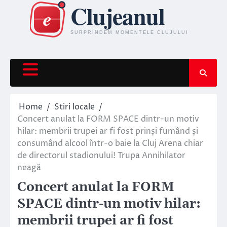
Skip
to
content
Home
Stiri locale
Concert anulat la FORM SPACE dintr-un motiv
hilar: membrii trupei ar fi fost prinși fumând și
consumând alcool într-o baie la Cluj Arena chiar
de directorul stadionului! Trupa Annihilator
neagă
Concert anulat la FORM
SPACE dintr-un motiv hilar:
membrii trupei ar fi fost