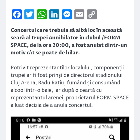
Facebook
Twitter
WhatsApp
LinkedIn
Messenger
Email
Copy
Link
Concertul care trebuia să aibă loc în această
seară al trupei Annihilator în clubul /FORM
SPACE, de la ora 20:00, a fost anulat dintr-un
motiv cât se poate de hilar.
Potrivit reprezentanților localului, componenții
trupei ar fi fost prinși de directorul stadionului
Cluj Arena, Radu Rațiu, fumând și consumând
alcool într-o baie, iar după o ceartă cu
reprezentantul arenei, proprietarul FORM SPACE
a luat decizia de a anula concertul.