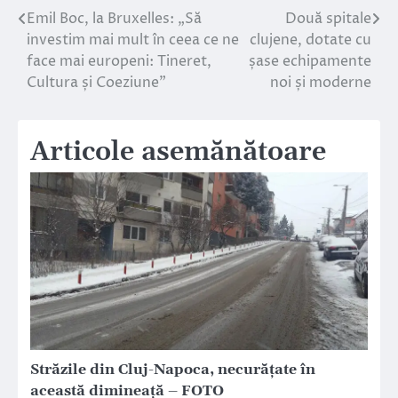
Emil Boc, la Bruxelles: „Să
Două spitale
Navigare
investim mai mult în ceea ce ne
clujene, dotate cu
în
face mai europeni: Tineret,
șase echipamente
Cultura și Coeziune”
noi și moderne
articole
Articole asemănătoare
Străzile din Cluj-Napoca, necurăţate în
această dimineaţă – FOTO