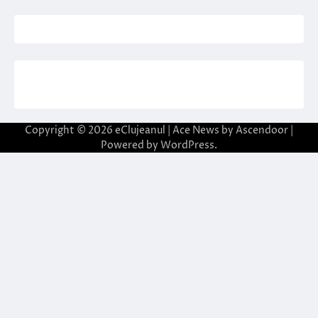
Copyright © 2026
eClujeanul
| Ace News by
Ascendoor
|
Powered by
WordPress
.