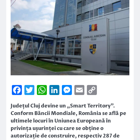
Facebook
Twitter
WhatsApp
LinkedIn
Messenger
Email
Copy
Link
Județul Cluj devine un „Smart Territory”.
Conform Băncii Mondiale, România se află pe
ultimele locuri în Uniunea Europeană în
privința ușurinței cu care se obține o
autorizație de construire, respectiv 287 de