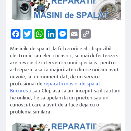
Facebook
Twitter
WhatsApp
LinkedIn
Messenger
Email
Copy
Link
Masinile de spalat, la fel ca orice alt dispozibil
electronic sau electrocasnic, se mai defecteaza si
are nevoie de interventia unui specialist pentru
a-l repara, asa ca majoritatea dintre noi am avut
nevoie, la un moment dat, de un service
profesional de
reparatii masini de spalat
Bucuresti
sau Cluj, asa ca am inceput sa il cautam
fie online, fie sa apelam la un prieten sau un
cunoscut care a avut de a face deja cu o
problema similara.