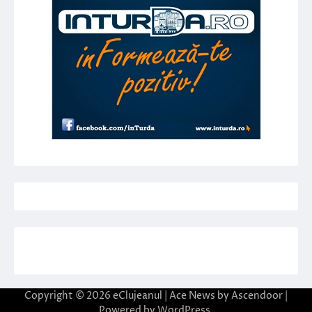
Copyright © 2026
eClujeanul
| Ace News by
Ascendoor
|
Powered by
WordPress
.