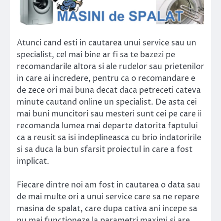
Atunci cand esti in cautarea unui service sau un
specialist, cel mai bine ar fi sa te bazezi pe
recomandarile altora si ale rudelor sau prietenilor
in care ai incredere, pentru ca o recomandare e
de zece ori mai buna decat daca petreceti cateva
minute cautand online un specialist. De asta cei
mai buni muncitori sau mesteri sunt cei pe care ii
recomanda lumea mai departe datorita faptului
ca a reusit sa isi indeplineasca cu brio indatoririle
si sa duca la bun sfarsit proiectul in care a fost
implicat.
Fiecare dintre noi am fost in cautarea o data sau
de mai multe ori a unui service care sa ne repare
masina de spalat, care dupa cativa ani incepe sa
nu mai functioneze la parametri maximi si are