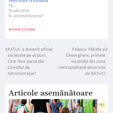
televiziune, la Romania
TV
15 iulie 2014
În „Interne/Externe”
INTERNE/EXTERNE
RATUC a devenit oficial
Feleacu Vâlcele şi
Navigare
societate pe acţiuni.
Gheorgheni, primele
în
Cine face parte din
localităţi din zona
Consiliul de
metropolitană deservite
articole
Administraţie?
de RATUC!
Articole asemănătoare