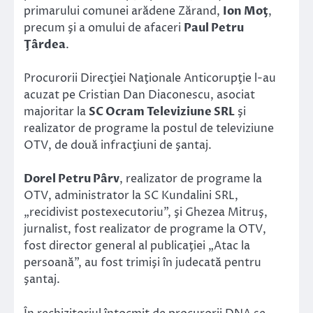
primarului comunei arădene Zărand,
Ion Moţ
,
precum şi a omului de afaceri
Paul Petru
Ţârdea
.
Procurorii Direcţiei Naţionale Anticorupţie l-au
acuzat pe Cristian Dan Diaconescu, asociat
majoritar la
SC Ocram Televiziune SRL
şi
realizator de programe la postul de televiziune
OTV, de două infracţiuni de şantaj.
Dorel Petru Pârv
, realizator de programe la
OTV, administrator la SC Kundalini SRL,
„recidivist postexecutoriu”, şi Ghezea Mitruş,
jurnalist, fost realizator de programe la OTV,
fost director general al publicaţiei „Atac la
persoană”, au fost trimişi în judecată pentru
şantaj.