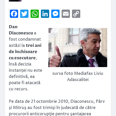
Facebook
Twitter
WhatsApp
LinkedIn
Messenger
Email
Copy
Link
Dan
Diaconescu
a
fost condamnat
astăzi la
trei ani
de închisoare
cu executare
,
însă decizia
instanţei nu este
sursa foto Mediafax Liviu
definitivă, ea
Adascalitei
poate fi atacată
cu recurs.
Pe data de 21 octombrie 2010, Diaconescu, Pârv
şi Mitruş au fost trimişi în judecată de către
procurorii anticorupţie pentru şantajarea