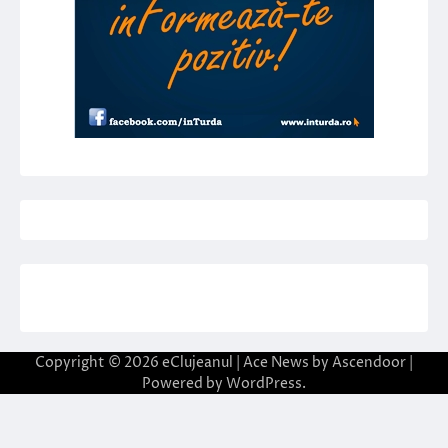
Copyright © 2026
eClujeanul
| Ace News by
Ascendoor
|
Powered by
WordPress
.