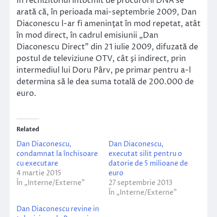
În rechizitoriul întocmit de procurorii DNA se
arată că, în perioada mai-septembrie 2009, Dan
Diaconescu l-ar fi ameninţat în mod repetat, atât
în mod direct, în cadrul emisiunii „Dan
Diaconescu Direct” din 21 iulie 2009, difuzată de
postul de televiziune OTV, cât şi indirect, prin
intermediul lui Doru Pârv, pe primar pentru a-l
determina să le dea suma totală de 200.000 de
euro.
Related
Dan Diaconescu,
Dan Diaconescu,
condamnat la închisoare
executat silit pentru o
cu executare
datorie de 5 milioane de
4 martie 2015
euro
În „Interne/Externe”
27 septembrie 2013
În „Interne/Externe”
Dan Diaconescu revine in