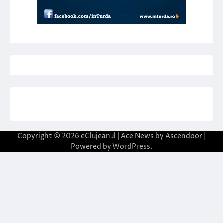
Copyright © 2026
eClujeanul
| Ace News by
Ascendoor
|
Powered by
WordPress
.