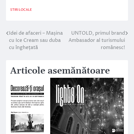
STIRI LOCALE
Idei de afaceri – Mașina
UNTOLD, primul brand
Navigare
cu Ice Cream sau duba
Ambasador al turismului
în
cu înghețată
românesc!
articole
Articole asemănătoare