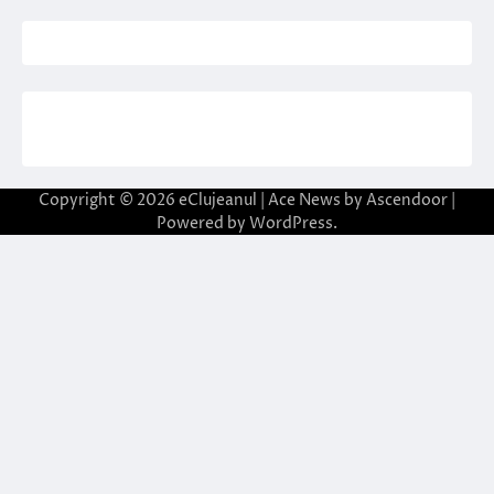
Copyright © 2026
eClujeanul
| Ace News by
Ascendoor
|
Powered by
WordPress
.