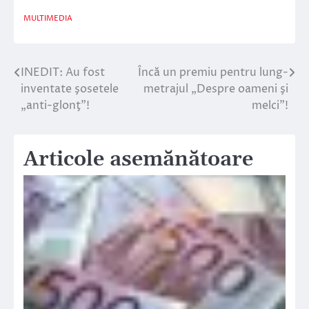
MULTIMEDIA
INEDIT: Au fost
Încă un premiu pentru lung-
Navigare
inventate şosetele
metrajul „Despre oameni şi
în
„anti-glonţ”!
melci”!
articole
Articole asemănătoare