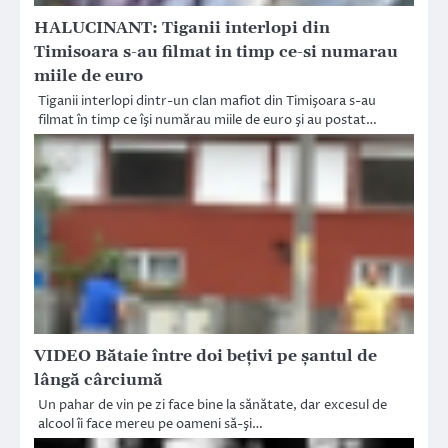
HALUCINANT: Tiganii interlopi din
Timisoara s-au filmat in timp ce-si numarau
miile de euro
Tiganii interlopi dintr-un clan mafiot din Timişoara s-au
filmat în timp ce îşi numărau miile de euro şi au postat…
VIDEO Bătaie între doi beţivi pe şantul de
lângă cârciumă
Un pahar de vin pe zi face bine la sănătate, dar excesul de
alcool îi face mereu pe oameni să-şi…