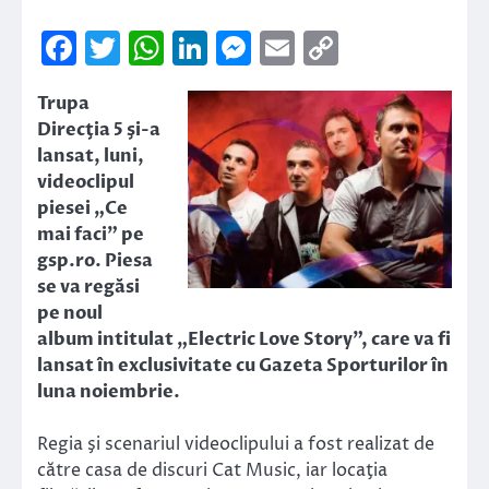
Facebook
Twitter
WhatsApp
LinkedIn
Messenger
Email
Copy
Link
Trupa
Direcţia 5 şi-a
lansat, luni,
videoclipul
piesei „Ce
mai faci” pe
gsp.ro. Piesa
se va regăsi
pe noul
album intitulat „Electric Love Story”, care va fi
lansat în exclusivitate cu Gazeta Sporturilor în
luna noiembrie.
Regia şi scenariul videoclipului a fost realizat de
către casa de discuri Cat Music, iar locaţia