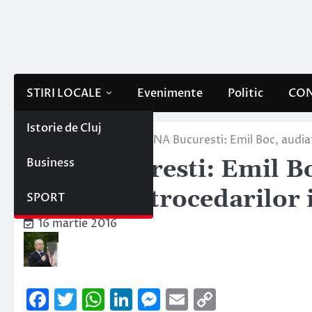
Skip
to
content
STIRI LOCALE
Evenimente
Politic
CON
Istorie de Cluj
Home
Stiri locale
DNA Bucuresti: Emil Boc, audiat
Business
DNA Bucuresti: Emil Bo
dosarul retrocedarilor 
SPORT
16 martie 2016
Facebook
Twitter
WhatsApp
LinkedIn
Messenger
Email
Copy