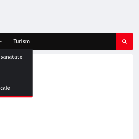
Turism
e sanatate
ă
ocale