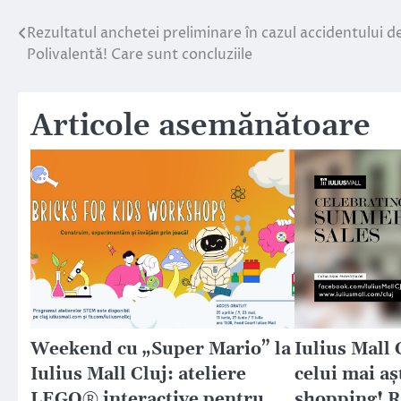
Rezultatul anchetei preliminare în cazul accidentului de
Navigare
Polivalentă! Care sunt concluziile
în
articole
Articole asemănătoare
Weekend cu „Super Mario” la
Iulius Mall 
Iulius Mall Cluj: ateliere
celui mai aș
LEGO® interactive pentru
shopping! R