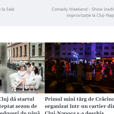
 la Sala
Comedy Weekend – Show inedi
improvizație la Cluj-Na
Cluj dă startul
Primul mini târg de Crăciu
teptat sezon de
organizat într-un cartier di
educeri de până
Cluj-Napoca s-a deschis