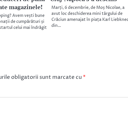
oate magazinele!
Marți, 6 decembrie, de Moș Nicolae, a
avut loc deschiderea mini târgului de
pping? Avem vești bune
Crăciun amenajat în piața Karl Liebkne
nații de cumpărături și
din…
tartul celui mai îndrăgit
ile obligatorii sunt marcate cu
*