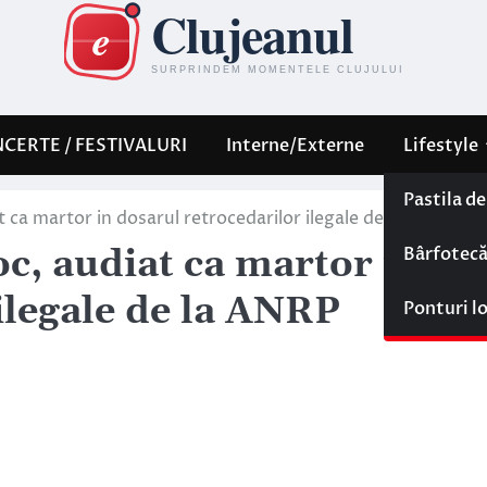
CERTE / FESTIVALURI
Interne/Externe
Lifestyle
Pastila d
 ca martor in dosarul retrocedarilor ilegale de la ANRP
Bârfotec
c, audiat ca martor in
ilegale de la ANRP
Ponturi l