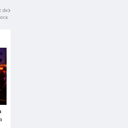
t de
poca
n
n