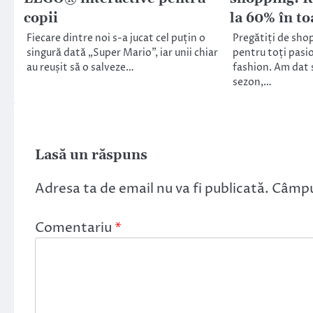
copii
la 60% în t
Fiecare dintre noi s-a jucat cel puțin o
Pregătiți de sho
singură dată „Super Mario”, iar unii chiar
pentru toți pasio
au reușit să o salveze…
fashion. Am dat s
sezon,…
Lasă un răspuns
Adresa ta de email nu va fi publicată.
Câmpur
Comentariu
*