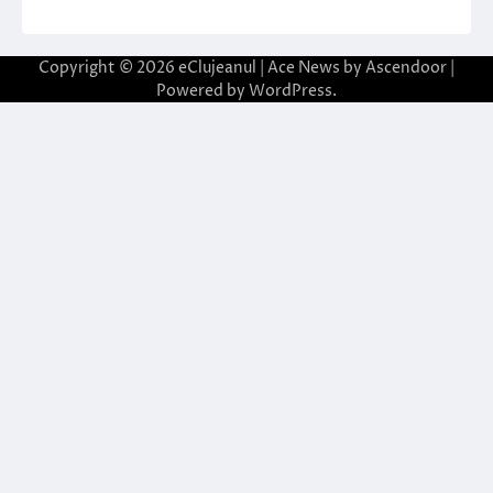
Copyright © 2026
eClujeanul
| Ace News by
Ascendoor
|
Powered by
WordPress
.