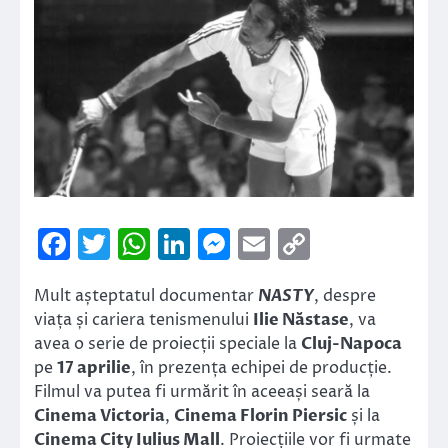
Facebook
Twitter
WhatsApp
LinkedIn
Messenger
Email
Copy
Link
Mult așteptatul documentar
NASTY
, despre
viața și cariera tenismenului
Ilie Năstase
, va
avea o serie de proiecții speciale la
Cluj-Napoca
pe
17 aprilie
, în prezența echipei de producție.
Filmul va putea fi urmărit în aceeași seară la
Cinema Victoria
,
Cinema Florin Piersic
și la
Cinema City Iulius Mall
. Proiecțiile vor fi urmate