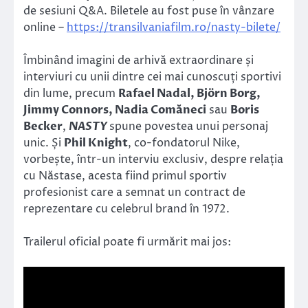
de sesiuni Q&A. Biletele au fost puse în vânzare
online –
https://transilvaniafilm.ro/nasty-bilete/
Îmbinând imagini de arhivă extraordinare și
interviuri cu unii dintre cei mai cunoscuți sportivi
din lume, precum
Rafael Nadal, Björn Borg,
Jimmy Connors, Nadia Comăneci
sau
Boris
Becker
,
NASTY
spune povestea unui personaj
unic. Și
Phil Knight
, co-fondatorul Nike,
vorbește, într-un interviu exclusiv, despre relația
cu Năstase, acesta fiind primul sportiv
profesionist care a semnat un contract de
reprezentare cu celebrul brand în 1972.
Trailerul oficial poate fi urmărit mai jos: