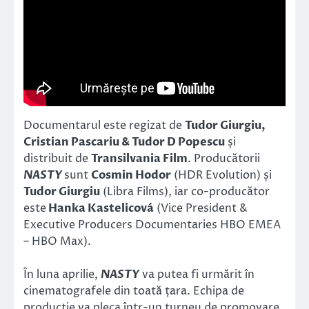
Documentarul este regizat de
Tudor Giurgiu,
Cristian Pascariu & Tudor D Popescu
și
distribuit de
Transilvania Film
. Producătorii
NASTY
sunt
Cosmin Hodor
(HDR Evolution) și
Tudor Giurgiu
(Libra Films), iar co-producător
este
Hanka Kastelicová
(Vice President &
Executive Producers Documentaries HBO EMEA
– HBO Max).
În luna aprilie,
NASTY
va putea fi urmărit în
cinematografele din toată țara. Echipa de
producție va pleca într-un turneu de promovare