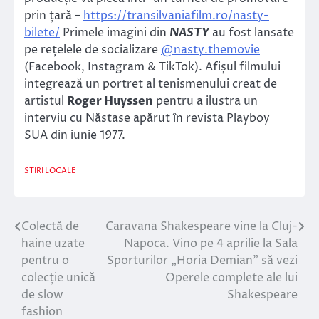
prin țară –
https://transilvaniafilm.ro/nasty-
bilete/
Primele imagini din
NASTY
au fost lansate
pe rețelele de socializare
@nasty.themovie
(Facebook, Instagram & TikTok). Afișul filmului
integrează un portret al tenismenului creat de
artistul
Roger Huyssen
pentru a ilustra un
interviu cu Năstase apărut în revista Playboy
SUA din iunie 1977.
STIRI LOCALE
Colectă de
Caravana Shakespeare vine la Cluj-
Navigare
haine uzate
Napoca. Vino pe 4 aprilie la Sala
în
pentru o
Sporturilor „Horia Demian” să vezi
colecție unică
Operele complete ale lui
articole
de slow
Shakespeare
fashion