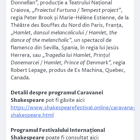
Donnellan”, producție a Teatrului Național
Craiova, „
Proiectul Furtuna / Tempest project”
,
regia Peter Brook și Marie-Hélène Estienne, de la
Théâtre des Bouffes du Nord din Paris, Franța,
„
Hamlet, dansul melancolicului / Hamlet, the
dance of the melancholic”,
un spectacol de
flamenco din Sevilla, Spania, în regia lui Jesús
Herrera, sau „
Tragedia lui Hamlet, Prințul
Danemarcei / Hamlet, Prince of Denmark”,
regia
Robert Lepage, produs de Ex Machina, Quebec,
Canada.
Detalii despre
programul Caravanei
Shakespeare
pot fi găsite aici:
https://www.shakespearefestival.online/caravana-
shakespeare.html
Programul Festivalului Internațional
Shakespeare
poate fi consultat aici: