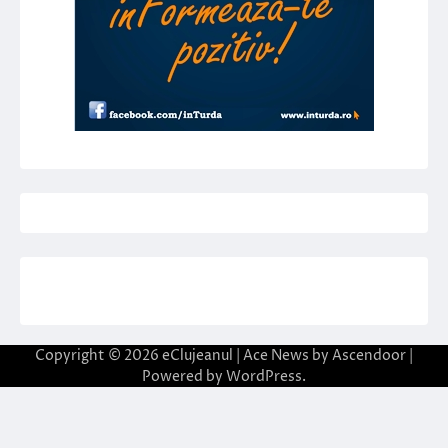
Copyright © 2026
eClujeanul
| Ace News by
Ascendoor
|
Powered by
WordPress
.