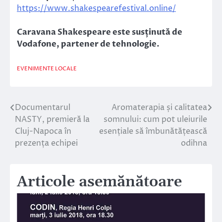
https://www.shakespearefestival.online/
Caravana Shakespeare este susținută de
Vodafone, partener de tehnologie.
EVENIMENTE LOCALE
Documentarul
Aromaterapia și calitatea
Navigare
NASTY, premieră la
somnului: cum pot uleiurile
în
Cluj-Napoca în
esențiale să îmbunătățească
prezența echipei
odihna
articole
Articole asemănătoare