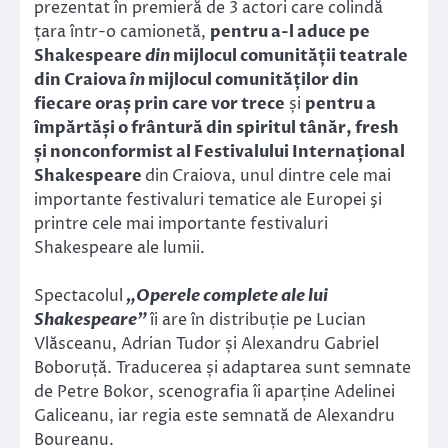
prezentat în premieră de 3 actori care colindă
țara într-o camionetă,
pentru a-l aduce pe
Shakespeare
din
mijlocul comunității teatrale
din Craiova
în
mijlocul comunităților din
fiecare oraș prin care vor trece
și
pentru a
împărtăși o frântură din spiritul tânăr, fresh
și nonconformist al Festivalului Internațional
Shakespeare
din
Craiova, unul dintre cele mai
importante festivaluri tematice ale Europei şi
printre cele mai importante festivaluri
Shakespeare ale lumii.
Spectacolul
„Operele complete ale lui
Shakespeare”
îi are în distribuție pe Lucian
Vlăsceanu, Adrian Tudor și Alexandru Gabriel
Boboruță. Traducerea și adaptarea sunt semnate
de Petre Bokor, scenografia îi aparține Adelinei
Galiceanu, iar regia este semnată de Alexandru
Boureanu.