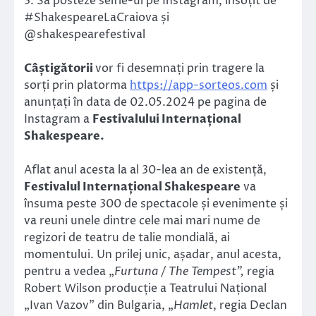
3. Să posteze selfie-ul pe Instagram, însoțit de
#ShakespeareLaCraiova și
@shakespearefestival
Câștigătorii
vor fi desemnați prin tragere la
sorți prin platorma
https://app-sorteos.com
și
anunțați în data de 02.05.2024 pe pagina de
Instagram a
Festivalului Internațional
Shakespeare.
Aflat anul acesta la al 30-lea an de existență,
Festivalul Internațional Shakespeare
va
însuma peste 300 de spectacole și evenimente și
va reuni unele dintre cele mai mari nume de
regizori de teatru de talie mondială, ai
momentului. Un prilej unic, așadar, anul acesta,
pentru a vedea „
Furtuna / The Tempest”,
regia
Robert Wilson producție a Teatrului Național
„Ivan Vazov” din Bulgaria, „
Hamlet
, regia Declan