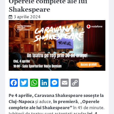
Operele complete ale lui
Shakespeare
3 aprilie 2024
Facebook
Twitter
WhatsApp
LinkedIn
Messenger
Email
Copy
Link
Pe 4 aprilie, Caravana Shakespeare sosește la
Cluj-Napoca
și aduce,
în premieră
, „
Operele
complete ale lui Shakespeare”
în 45 de minute.
Iubitorii de teatru sunt așteptați așadar
joi, 4