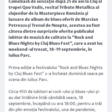
Comeback de senzație după 25 de ani la Cluj al
trupei Quo Vadis, recital Tribute Metallica al
clujenilor de la Masterpiece România și
lansare de album de blues oferit de Marcian
Petrescu și Trenul de Noapte, acestea au fost
câteva dintre surprizele oferite publicului
iubitor de muzică de calitate la ”Rock and
Blues Nights by Cluj Blues Fest”, care a avut loc
weekend-ul trecut, 18-19 septembrie, în
Iulius Parc.
Prima ediție a festivalului ”Rock and Blues Nights
by Cluj Blues Fest” s-a încheiat duminică seara pe
scena din Iulius Parc.
Circa 450 de iubitori ai rock-ului și blues-ului și-
au dat întâlnire întâi sâmbătă seara, 18
septembrie, începând cu ora 18:00, pentru a trăi
din plin emoția festivalului, una de pandemie,