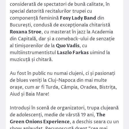
considerată de spectatori de bună calitate, în
special datorită recitalurilor trupei cu
componență feminină
Foxy Lady Band
din
București, condusă de excepționala chitaristă
Roxana Stroe
, cu masterat în jazz la Academia
din Capitală, dar și a comeback-ului de senzație
al timișorenilor de la
Quo Vadis
, cu
multiinstrumentistul
Laszlo Farkas
uimind la
muzicuță și chitară.
Au fost în public nu numai clujeni, ci și pasionați
de blues veniți la Cluj-Napoca din mai multe
orașe, cum ar fi Turda, Câmpia, Oradea, Bistrița,
Aiud și Baia Mare!
Introduși în scenă de organizatori, trupa clujeană
de adolescenți, medie de vârstă 19 ani,
The
Green Onions Experience
, a deschis seara cu un
show aplaudat. Recunoscută drept “cea mai