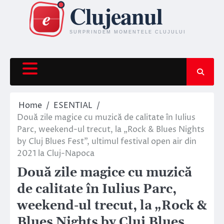
Skip
to
content
Home
ESENTIAL
Două zile magice cu muzică de calitate în Iulius
Parc, weekend-ul trecut, la „Rock & Blues Nights
by Cluj Blues Fest”, ultimul festival open air din
2021 la Cluj-Napoca
Două zile magice cu muzică
de calitate în Iulius Parc,
weekend-ul trecut, la „Rock &
Blues Nights by Cluj Blues