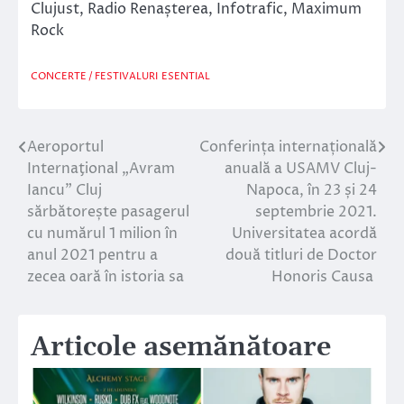
Clujust, Radio Renașterea, Infotrafic, Maximum
Rock
CONCERTE / FESTIVALURI
ESENTIAL
Aeroportul
Conferința internațională
Navigare
Internaţional „Avram
anuală a USAMV Cluj-
în
Iancu” Cluj
Napoca, în 23 și 24
sărbătorește pasagerul
septembrie 2021.
articole
cu numărul 1 milion în
Universitatea acordă
anul 2021 pentru a
două titluri de Doctor
zecea oară în istoria sa
Honoris Causa
Articole asemănătoare