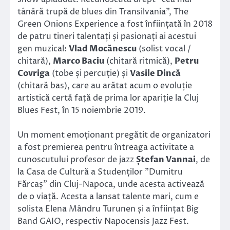
tânără trupă de blues din Transilvania”, The
Green Onions Experience a fost înființată în 2018
de patru tineri talentați și pasionați ai acestui
gen muzical:
Vlad Mocănescu
(solist vocal /
chitară),
Marco Baciu
(chitară ritmică),
Petru
Covriga
(tobe și percuție) și
Vasile Dincă
(chitară bas), care au arătat acum o evoluție
artistică certă față de prima lor apariție la Cluj
Blues Fest, în 15 noiembrie 2019.
Un moment emoționant pregătit de organizatori
a fost premierea pentru întreaga activitate a
cunoscutului profesor de jazz
Ștefan Vannai
, de
la Casa de Cultură a Studenților ”Dumitru
Fărcaș” din Cluj-Napoca, unde acesta activează
de o viață. Acesta a lansat talente mari, cum e
solista Elena Mândru Turunen și a înființat Big
Band GAIO, respectiv Napocensis Jazz Fest.