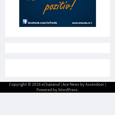
Copyright © 2026
eClujeanul
| Ace News by
Ascendoor
|
Powered by
WordPress
.