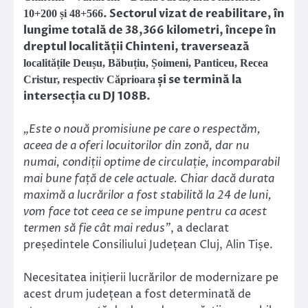
. Sectorul vizat de reabilitare, în
10+200 și 48+566
lungime totală de 38,366 kilometri, începe în
dreptul localității Chinteni, traversează
localitățile Deușu, Băbuțiu, Șoimeni, Panticeu, Recea
și se termină la
Cristur, respectiv Căprioara
intersecția cu DJ 108B.
„Este o nouă promisiune pe care o respectăm,
aceea de a oferi locuitorilor din zonă, dar nu
numai, condiții optime de circulație, incomparabil
mai bune față de cele actuale. Chiar dacă durata
maximă a lucrărilor a fost stabilită la 24 de luni,
vom face tot ceea ce se impune pentru ca acest
termen să fie cât mai redus”
, a declarat
președintele Consiliului Județean Cluj, Alin Tișe.
Necesitatea inițierii lucrărilor de modernizare pe
acest drum județean a fost determinată de