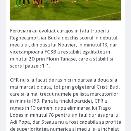
Feroviarii au evoluat curajos in fata trupei lui
Reghecampf, iar Bud a deschis scorul in debutul
meciului, din pasa lui Nouvier, in minutul 13, dar
vicecampioana FCSB a restabilit egalitatea in
minutul 20 prin Florin Tanase, care a stabilit si
scorul pauzei: 1-1.
CFR nu s-a facut de ras nici in partea a doua si a
mai marcat o data, tot prin golgeterul Cristi Bud,
care si-a mai trecut numele pe lista marcatorilor
in minutul 53. Pana la finalul partidei, CFR a
ramas in 10 oameni dupa eliminarea lui Tiago
Lopes in minutul 76 pentru un faul dur asupra lui
Adi Popa, dar Steaua nu a fost capabila sa profite
de superioritatea numerica si meciul s-a incheiat