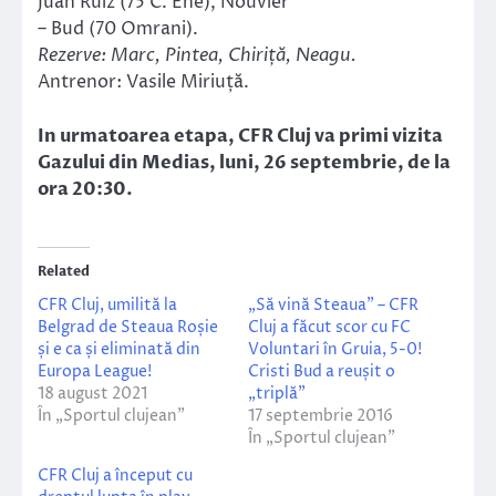
Juan Ruiz (75 C. Ene), Nouvier
– Bud (70 Omrani).
Rezerve: Marc, Pintea, Chiriță, Neagu.
Antrenor: Vasile Miriuță.
In urmatoarea etapa, CFR Cluj va primi vizita
Gazului din Medias, luni, 26 septembrie, de la
ora 20:30.
Related
CFR Cluj, umilită la
„Să vină Steaua” – CFR
Belgrad de Steaua Roșie
Cluj a făcut scor cu FC
și e ca și eliminată din
Voluntari în Gruia, 5-0!
Europa League!
Cristi Bud a reușit o
18 august 2021
„triplă”
În „Sportul clujean”
17 septembrie 2016
În „Sportul clujean”
CFR Cluj a început cu