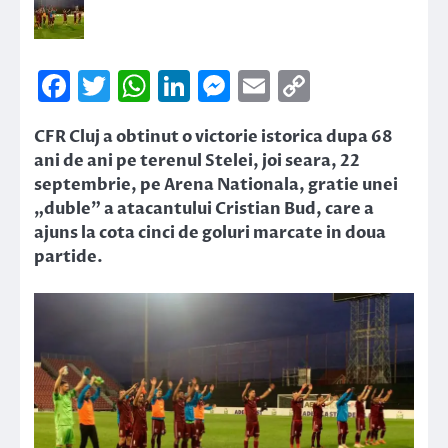
Facebook
Twitter
WhatsApp
LinkedIn
Messenger
Email
Copy
Link
CFR Cluj a obtinut o victorie istorica dupa 68
ani de ani pe terenul Stelei, joi seara, 22
septembrie, pe Arena Nationala, gratie unei
„duble” a atacantului Cristian Bud, care a
ajuns la cota cinci de goluri marcate in doua
partide.