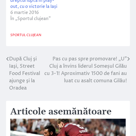
dreptul lupta în play-
out, cu o victorie la Iași
6 martie 2016
În „Sportul clujean”
SPORTUL CLUJEAN
După Cluj şi
Pas cu pas spre promovare! „U”
Navigare
Iaşi, Street
Cluj a învins liderul Someșul Gilău
în
Food Festival
cu 3-1! Aproximativ 1500 de fani au
ajunge şi la
luat cu asalt comuna Gilău!
articole
Oradea
Articole asemănătoare