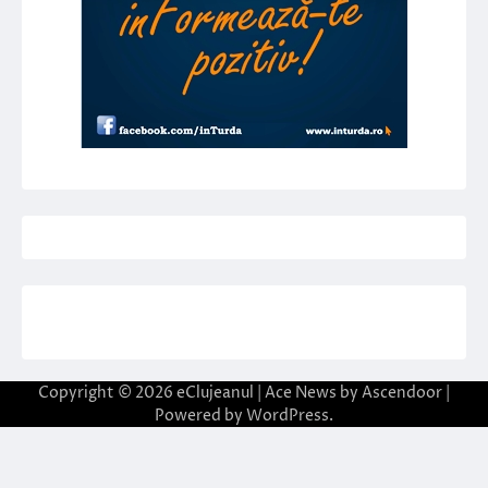
Copyright © 2026
eClujeanul
| Ace News by
Ascendoor
|
Powered by
WordPress
.