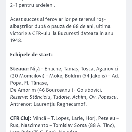
2-1 pentru ardeleni.
Acest succes al feroviarilor pe terenul roş-
albaştrilor după o pauză de 68 de ani, ultima
victorie a CFR-ului la Bucuresti dateaza in anul
1948.
Echipele de start:
Steaua:
Niță – Enache, Tamaș, Toșca, Aganovici
(20 Momcilovi) – Moke, Boldrin (54 Jakolis) – Ad.
Popa, Fl. Tănase,
De Amorim (46 Bourceanu )- Golubovici.
Rezerve: Stăncioiu, Tudorie, Achim, Ov. Popescu.
Antrenor: Laurențiu Reghecampf.
CFR Cluj:
Mincă – T.Lopes, Larie, Horj, Peteleu –
Rus, Nascimento – Tomislav Sorsa (88 A. Tînc),