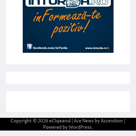
Copyright © 2026
eClujeanul
| Ace News by
Ascendoor
|
Powered by
WordPress
.