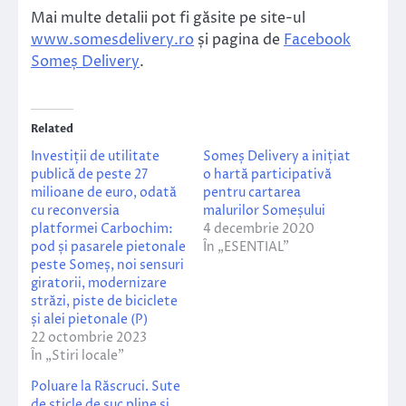
Mai multe detalii pot fi găsite pe site-ul
www.somesdelivery.ro
și pagina de
Facebook
Someș Delivery
.
Related
Investiții de utilitate
Someș Delivery a inițiat
publică de peste 27
o hartă participativă
milioane de euro, odată
pentru cartarea
cu reconversia
malurilor Someșului
platformei Carbochim:
4 decembrie 2020
pod și pasarele pietonale
În „ESENTIAL”
peste Someș, noi sensuri
giratorii, modernizare
străzi, piste de biciclete
și alei pietonale (P)
22 octombrie 2023
În „Stiri locale”
Poluare la Răscruci. Sute
de sticle de suc pline și