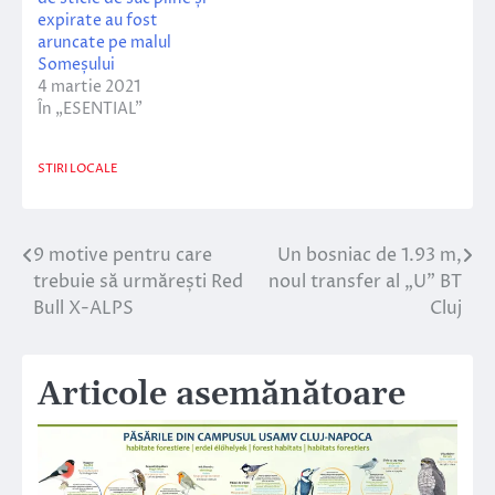
expirate au fost
aruncate pe malul
Someșului
4 martie 2021
În „ESENTIAL”
STIRI LOCALE
9 motive pentru care
Un bosniac de 1.93 m,
Navigare
trebuie să urmărești Red
noul transfer al „U” BT
în
Bull X-ALPS
Cluj
articole
Articole asemănătoare