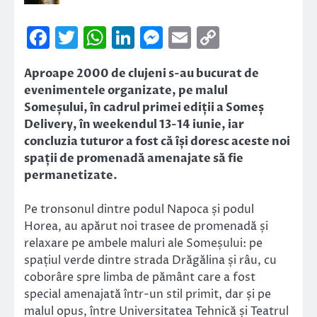
Facebook
Twitter
WhatsApp
LinkedIn
Messenger
Email
Copy
Link
Aproape 2000 de clujeni s-au bucurat de
evenimentele organizate, pe malul
Someșului, în cadrul primei ediții a Someș
Delivery, în weekendul 13-14 iunie, iar
concluzia tuturor a fost că își doresc aceste noi
spații de promenadă amenajate să fie
permanetizate.
Pe tronsonul dintre podul Napoca și podul
Horea, au apărut noi trasee de promenadă și
relaxare pe ambele maluri ale Someșului: pe
spațiul verde dintre strada Drăgălina și râu, cu
coborâre spre limba de pământ care a fost
special amenajată într-un stil primit, dar și pe
malul opus, între Universitatea Tehnică și Teatrul