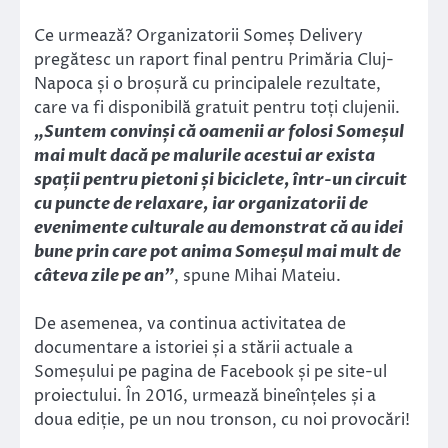
Ce urmează? Organizatorii Someș Delivery
pregătesc un raport final pentru Primăria Cluj-
Napoca și o broșură cu principalele rezultate,
care va fi disponibilă gratuit pentru toți clujenii.
„Suntem convinși că oamenii ar folosi Someșul
mai mult dacă pe malurile acestui ar exista
spații pentru pietoni și biciclete, într-un circuit
cu puncte de relaxare, iar organizatorii de
evenimente culturale au demonstrat că au idei
bune prin care pot anima Someșul mai mult de
câteva zile pe an”
, spune Mihai Mateiu.
De asemenea, va continua activitatea de
documentare a istoriei și a stării actuale a
Someșului pe pagina de Facebook și pe site-ul
proiectului. În 2016, urmează bineînțeles și a
doua ediție, pe un nou tronson, cu noi provocări!