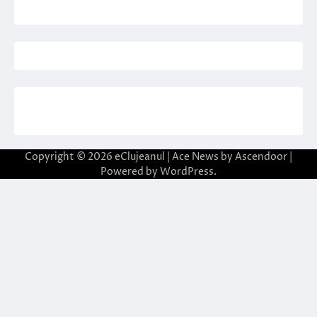
Copyright © 2026
eClujeanul
| Ace News by
Ascendoor
|
Powered by
WordPress
.