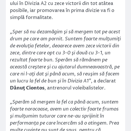
ului în Divizia A2 cu zece victorii din tot atâtea
posibile, iar promovarea în prima divizie va fi o
simplă formalitate.
„Sper să nu dezamăgim şi să mergem tot pe acest
drum pe care am pornit. Suntem foarte mulţumiţi
de evoluţia fetelor, deoarece avem zece victorii din
zece, dintre care opt cu 3-0 şi două cu 3-1, un
rezultat foarte bun. Sperăm să rămânem pe
această creştere şi cu ajutorul dumneavoastră, pe
care ni l-aţi dat şi până acum, să reuşim să facem
un lucru la fel de bun şi în Divizia A1”
, a declarat
Dănuţ Ciontos
, antrenorul voleibalistelor.
„Sperăm să mergem la fel ca până acum, suntem
foarte norocoase, avem un colectiv foarte frumos
şi mulţumim tuturor care ne-au sprijinit în
performanţa pe care încercăm să o atingem. Prea
multe cuvinte nu sunt de spus, pentru că