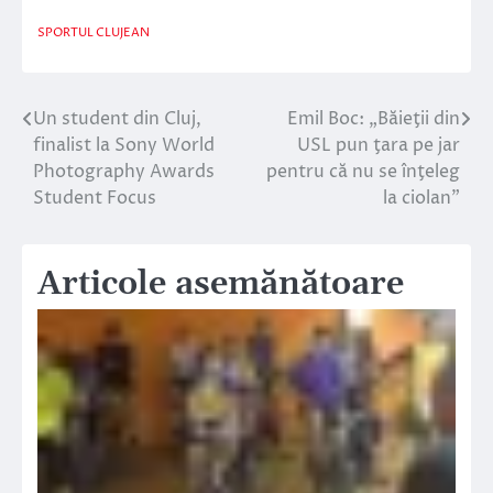
SPORTUL CLUJEAN
Un student din Cluj,
Emil Boc: „Băieţii din
Navigare
finalist la Sony World
USL pun ţara pe jar
în
Photography Awards
pentru că nu se înţeleg
Student Focus
la ciolan”
articole
Articole asemănătoare