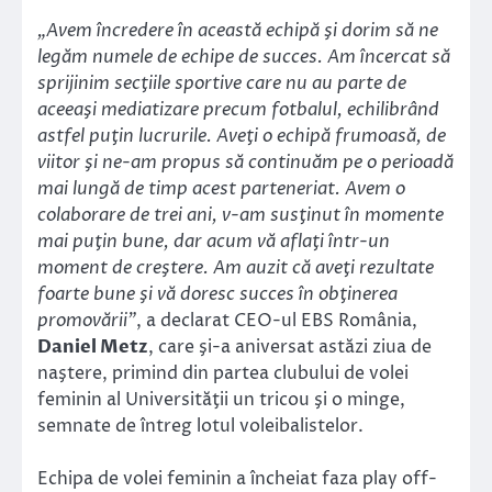
„Avem încredere în această echipă şi dorim să ne
legăm numele de echipe de succes. Am încercat să
sprijinim secţiile sportive care nu au parte de
aceeaşi mediatizare precum fotbalul, echilibrând
astfel puţin lucrurile. Aveţi o echipă frumoasă, de
viitor şi ne-am propus să continuăm pe o perioadă
mai lungă de timp acest parteneriat. Avem o
colaborare de trei ani, v-am susţinut în momente
mai puţin bune, dar acum vă aflaţi într-un
moment de creştere. Am auzit că aveţi rezultate
foarte bune şi vă doresc succes în obţinerea
promovării”
, a declarat CEO-ul EBS România,
Daniel Metz
, care şi-a aniversat astăzi ziua de
naştere, primind din partea clubului de volei
feminin al Universităţii un tricou şi o minge,
semnate de întreg lotul voleibalistelor.
Echipa de volei feminin a încheiat faza play off-