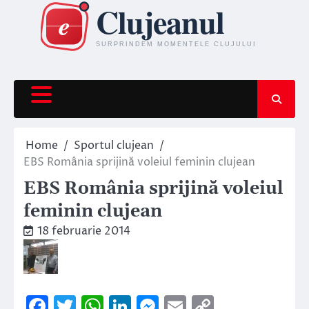
Skip
to
content
Home
Sportul clujean
EBS România sprijină voleiul feminin clujean
EBS România sprijină voleiul
feminin clujean
18 februarie 2014
Facebook
Twitter
WhatsApp
LinkedIn
Messenger
Email
Copy