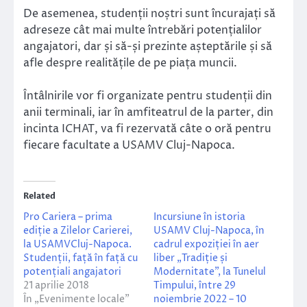
De asemenea, studenții noștri sunt încurajați să
adreseze cât mai multe întrebări potențialilor
angajatori, dar și să-și prezinte așteptările și să
afle despre realitățile de pe piața muncii.
Întâlnirile vor fi organizate pentru studenții din
anii terminali, iar în amfiteatrul de la parter, din
incinta ICHAT, va fi rezervată câte o oră pentru
fiecare facultate a USAMV Cluj-Napoca.
Related
Pro Cariera – prima
Incursiune în istoria
ediție a Zilelor Carierei,
USAMV Cluj-Napoca, în
la USAMVCluj-Napoca.
cadrul expoziției în aer
Studenții, față în față cu
liber „Tradiție și
potențiali angajatori
Modernitate”, la Tunelul
21 aprilie 2018
Timpului, între 29
În „Evenimente locale”
noiembrie 2022 – 10