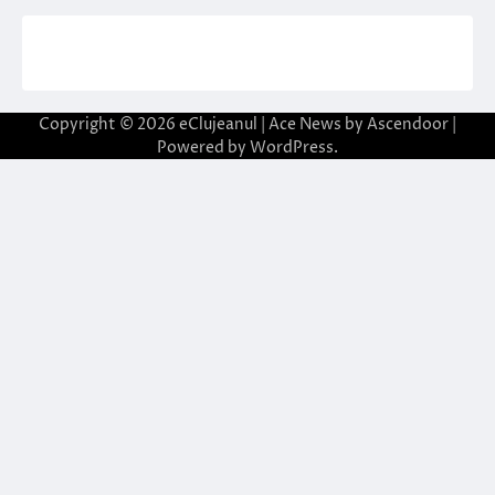
Copyright © 2026
eClujeanul
| Ace News by
Ascendoor
|
Powered by
WordPress
.