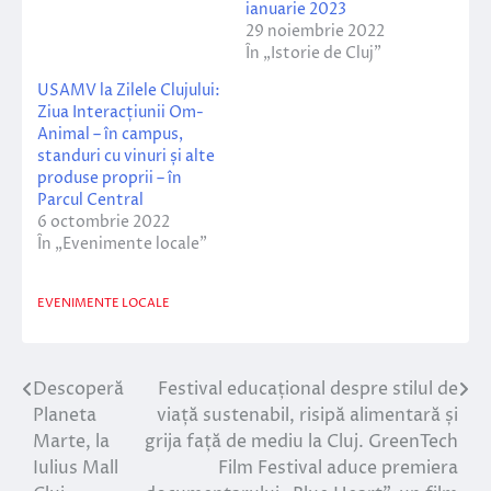
ianuarie 2023
29 noiembrie 2022
În „Istorie de Cluj”
USAMV la Zilele Clujului:
Ziua Interacțiunii Om-
Animal – în campus,
standuri cu vinuri și alte
produse proprii – în
Parcul Central
6 octombrie 2022
În „Evenimente locale”
EVENIMENTE LOCALE
Descoperă
Festival educațional despre stilul de
Navigare
Planeta
viață sustenabil, risipă alimentară și
în
Marte, la
grija față de mediu la Cluj. GreenTech
Iulius Mall
Film Festival aduce premiera
articole