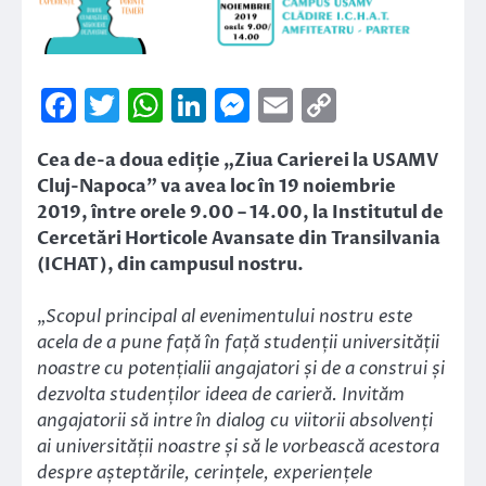
Facebook
Twitter
WhatsApp
LinkedIn
Messenger
Email
Copy
Link
Cea de-a doua ediție „Ziua Carierei la USAMV
Cluj-Napoca” va avea loc în 19 noiembrie
2019, între orele 9.00 – 14.00, la Institutul de
Cercetări Horticole Avansate din Transilvania
(ICHAT), din campusul nostru.
„
Scopul principal al evenimentului nostru este
acela de a pune față în față studenții universității
noastre cu potențialii angajatori și de a construi și
dezvolta studenților ideea de carieră. Invităm
angajatorii să intre în dialog cu viitorii absolvenți
ai universității noastre și să le vorbească acestora
despre așteptările, cerințele, experiențele