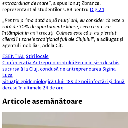
extraordinar de mare”
, a spus Ionuț Zbranca,
reprezentant al studenților UBB pentru
Digi24
.
„Pentru prima dată după mulți ani, eu consider că este o
rată de 30% de apartamente libere, ceea ce nu s-a
întâmplat in anii trecuți. Culmea este că s-au pierdut
clienți în zonele tradițional full ale Clujului”
, a adăugat și
agentul imobiliar, Adela Cîț.
ESENTIAL
Stiri locale
Navigare
Confederatia Antreprenoriatului Feminin și-a deschis
sucursală la Cluj, condusă de antreprenoarea Sigina
în
Luca
articole
Situație epidemiologică Cluj: 189 de noi infectări și două
decese în ultimele 24 de ore
Articole asemănătoare