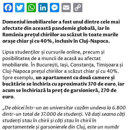
Facebook
Twitter
WhatsApp
LinkedIn
Messenger
Email
Copy
Link
Domeniul imobiliarelor a fost unul dintre cele mai
afectate din această pandemie globală, iar în
România prețul chiriilor au scăzut în toate marile
orașe chiar și cu 40%, inclusiv în Cluj-Napoca.
Lipsa studenților și cursurile online, precum și
posibilitatea de a muncii de acasă au afectat
imobiliarele. În București, Iași, Constanța, Timișoara și
Cluj-Napoca prețul chiriilor a scăzut chiar și cu 40%.
Spre exemplu,
un apartament cu două camere și
bucătărie se închiria cu aproximativ 370 de euro
,
iar
acum se închiriază la preț de garsionieră, 270 de
euro
.
„De obicei într-un an universitar cazăm undeva la 6.800
dintr-un total de 37.000 de studenți. Vă dați seama câți
studenți stau în chirii și câți stau în chirii în
apartamentele și garsonierele din Cluj, este un număr