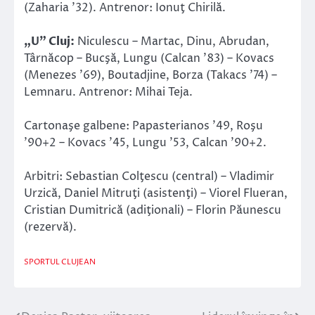
(Zaharia ’32). Antrenor: Ionuţ Chirilă.
„U” Cluj:
Niculescu – Martac, Dinu, Abrudan,
Târnăcop – Bucşă, Lungu (Calcan ’83) – Kovacs
(Menezes ’69), Boutadjine, Borza (Takacs ’74) –
Lemnaru. Antrenor: Mihai Teja.
Cartonaşe galbene: Papasterianos ’49, Roşu
’90+2 – Kovacs ’45, Lungu ’53, Calcan ’90+2.
Arbitri: Sebastian Colţescu (central) – Vladimir
Urzică, Daniel Mitruţi (asistenţi) – Viorel Flueran,
Cristian Dumitrică (adiţionali) – Florin Păunescu
(rezervă).
SPORTUL CLUJEAN