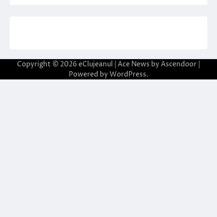
Copyright © 2026
eClujeanul
| Ace News by
Ascendoor
|
Powered by
WordPress
.