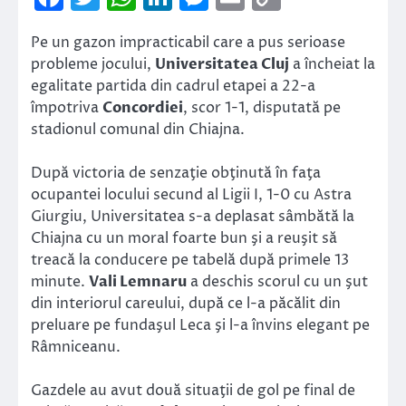
Link
Pe un gazon impracticabil care a pus serioase
probleme jocului,
Universitatea Cluj
a încheiat la
egalitate partida din cadrul etapei a 22-a
împotriva
Concordiei
, scor 1-1, disputată pe
stadionul comunal din Chiajna.
După victoria de senzaţie obţinută în faţa
ocupantei locului secund al Ligii I, 1-0 cu Astra
Giurgiu, Universitatea s-a deplasat sâmbătă la
Chiajna cu un moral foarte bun şi a reuşit să
treacă la conducere pe tabelă după primele 13
minute.
Vali Lemnaru
a deschis scorul cu un şut
din interiorul careului, după ce l-a păcălit din
preluare pe fundaşul Leca şi l-a învins elegant pe
Râmniceanu.
Gazdele au avut două situaţii de gol pe final de