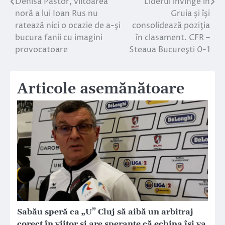
Denisa Pastor, viitoarea
Liderul învinge în
Navigare
noră a lui Ioan Rus nu
Gruia şi îşi
în
ratează nici o ocazie de a-şi
consolidează poziţia
bucura fanii cu imagini
în clasament. CFR –
articole
provocatoare
Steaua Bucureşti 0-1
Articole asemănătoare
Sabău speră ca „U” Cluj să aibă un arbitraj
corect în viitor şi are speranţe că echipa îşi va