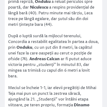
primă repriză,
Onduku
a reluat periculos spre
poartă, dar
Niculescu
a respins providenţial de
lângă bară (40). Patru minute mai târziu, Leca
trece pe lângă egalare, dar şutul său din doi
metri ţinteşte bara (44).
După o luptă surdă la mijlocul terenului,
Concordia a restabilit egalitatea în partea a doua,
prin
Onduku
, cu un şut din 8 metri, la capătul
unei faze la care oaspeţii au cerut o poziţie de
ofside (74).
Andreas Calcan
ar fi putut aduce
victoria pentru „studenţi” în minutul 83, dar
mingea sa trimisă cu capul din 6 metri a lovit
bara.
Meciul se încheie 1-1, iar elevii pregătiţi de Mihai
Teja mai pun un punct la zestrea săracă,
ajungând la 21. „Studenţii” vor întâlni etapa
viitoare, pe teren propriu, formaţia
Dinamo