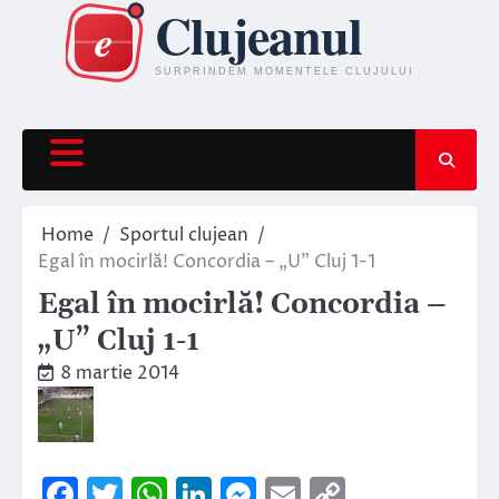
Skip
to
content
Home
Sportul clujean
Egal în mocirlă! Concordia – „U” Cluj 1-1
Egal în mocirlă! Concordia –
„U” Cluj 1-1
8 martie 2014
Facebook
Twitter
WhatsApp
LinkedIn
Messenger
Email
Copy