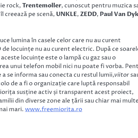
die rock,
Trentemoller
, cunoscut pentru muzica s
 îl creează pe scenă,
UNKLE
,
ZEDD
,
Paul Van Dy
uce lumina în casele celor care nu au curent
de locuințe nu au curent electric. După ce soarel
n aceste locuințe este o lampă cu gaz sau o
ea unui telefon mobil nici nu poate fi vorba. Pen
de a se informa sau conecta cu restul lumii,
viitor
sa
o de a fi o organizație care luptă responsabil
iorița susține activ și transparent acest proiect,
ilii din diverse zone ale țării sau chiar mai mult
mai mari.
www.freemiorita.ro