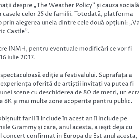
ații despre „The Weather Policy” și cauza socială
în casele celor 25 de familii. Totodată, platforma
 prin alegerea uneia dintre cele două opțiuni: „V
ric Castle”.
către INMH, pentru eventuale modificări ce vor fi
6 iulie 2017.
 spectaculoasă ediție a festivalului. Suprafața a
xperiența oferită de artiștii invitați va putea fi
ă unei scene cu deschiderea de 80 de metri, un ecr
e 8K și mai multe zone acoperite pentru public.
bișnuit fanii îi include în acest an îi include pe
miile Grammy și care, anul acesta, a ieșit deja cu
l concert confirmat în Europa de Est anul acesta,