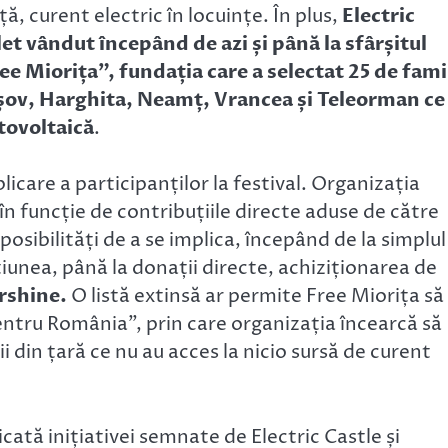
ță, curent electric în locuințe. În plus,
Electric
let vândut începând de azi și până la sfârșitul
ee Miorița”, fundația care a selectat 25 de famil
așov, Harghita, Neamț, Vrancea și Teleorman ce
tovoltaică
.
care a participanților la festival. Organizația
în funcție de contribuțiile directe aduse de către
posibilități de a se implica, începând de la simplul
iunea, până la donații directe, achiziționarea de
rshine.
O listă extinsă ar permite Free Miorița să
tru România”, prin care organizația încearcă să
din țară ce nu au acces la nicio sursă de curent
ă inițiativei semnate de Electric Castle și