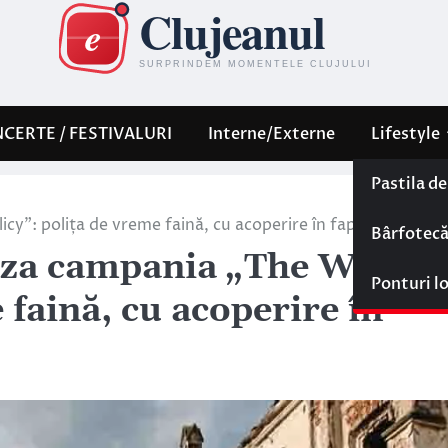
CERTE / FESTIVALURI
Interne/Externe
Lifestyle
Pastila d
cy”: polița de vreme faină, cu acoperire în fapte bune
Bârfotec
aza campania „The Weath
Ponturi l
 faină, cu acoperire în