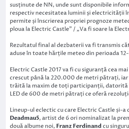
susținute de NN, unde sunt disponibile inform
respectiv necesitatea luminii și electricității 
permite și înscrierea propriei prognoze meteo
ploua la Electric Castle” / „Va fi soare la Elect
Rezultatul final al dezbaterii va fi transmis 
aduse în toate hărțile meteo din perioada 12-1
Electric Castle 2017 va fi cu siguranță cea mai
crescut până la 220.000 de metri pătrați, iar e
trăită la maxim de toți participanții, datorit
LED de 600 de metri pătrați ce oferă rezoluți
Lineup-ul eclectic cu care Electric Castle și-a o
Deadmau5
, artist de 6 ori nominalizat la pre
două albume noi,
Franz Ferdinand
cu singuru