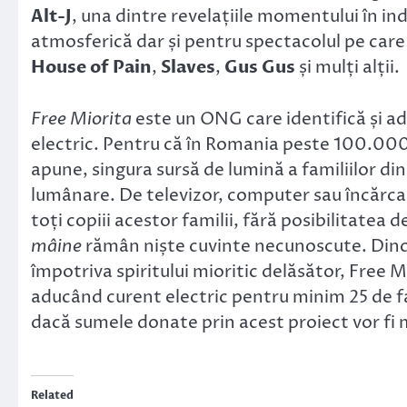
Alt-J
, una dintre revelațiile momentului în in
atmosferică dar și pentru spectacolul pe care
House of Pain
,
Slaves
,
Gus Gus
și mulți alții.
Free Miorita
este un ONG care identifică și ad
electric. Pentru că în Romania peste 100.000 
apune, singura sursă de lumină a familiilor di
lumânare. De televizor, computer sau încărcar
toți copiii acestor familii, fără posibilitatea 
mâine
rămân niște cuvinte necunoscute. Dincol
împotriva spiritului mioritic delăsător, Free M
aducând curent electric pentru minim 25 de fam
dacă sumele donate prin acest proiect vor fi 
Related