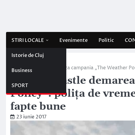
Skip
to
content
STIRI LOCALE
Evenimente
Politic
CON
Istorie de Cluj
Home
Stiri locale
Electric Castle demareaza campania „The Weather Poli
Business
Electric Castle demare
SPORT
Policy”: polița de vreme
fapte bune
23 iunie 2017