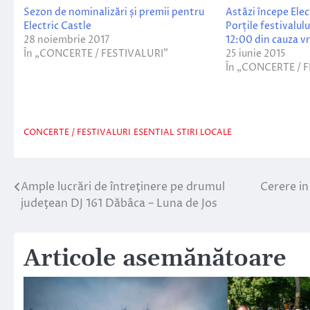
Sezon de nominalizări și premii pentru
Astăzi începe Elec
Electric Castle
Porțile festivalulu
28 noiembrie 2017
12:00 din cauza v
În „CONCERTE / FESTIVALURI”
25 iunie 2015
În „CONCERTE / 
CONCERTE / FESTIVALURI
ESENTIAL
STIRI LOCALE
Ample lucrări de întreţinere pe drumul
Cerere in
Navigare
judeţean DJ 161 Dăbâca – Luna de Jos
în
articole
Articole asemănătoare