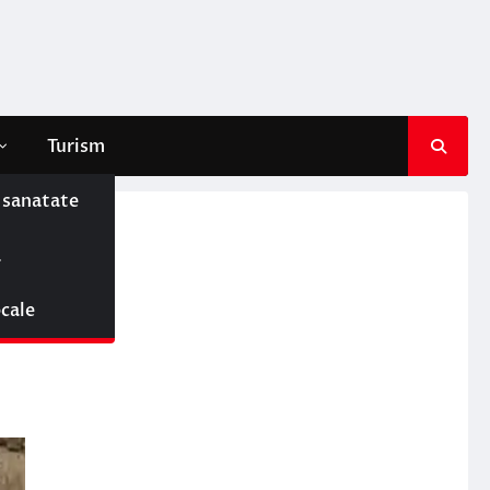
Turism
e sanatate
ă
er
ocale