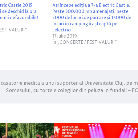
tric Castle 2015!
Azi începe ediția a 7-a Electric Castle.
i se deschid la ora
Peste 300.000 mp amenajați, peste
remii nefavorabile!
5000 de locuri de parcare și 17.000 de
locuri în camping îi așteaptă pe
FESTIVALURI”
„electrici”
17 iulie 2019
În „CONCERTE / FESTIVALURI”
 casatorie inedita a unui suporter al Universitatii Cluj, pe m
Somesului, cu tortele colegilor din peluza in fundal! – 