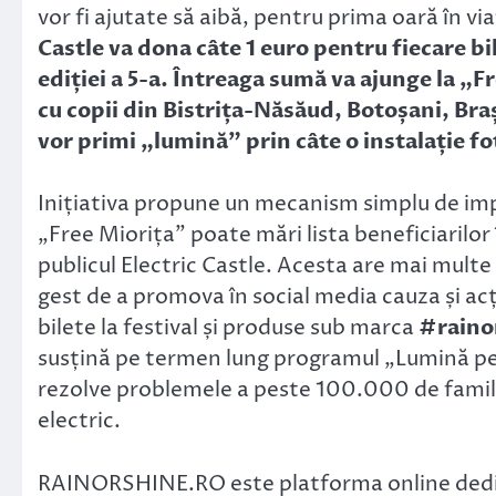
vor fi ajutate să aibă, pentru prima oară în via
Castle va dona câte 1 euro pentru fiecare bi
ediției a 5-a. Întreaga sumă va ajunge la „Fr
cu copii din Bistrița-Năsăud, Botoșani, Br
vor primi „lumină” prin câte o instalație fo
Inițiativa propune un mecanism simplu de impli
„Free Miorița” poate mări lista beneficiarilor 
publicul Electric Castle. Acesta are mai multe 
gest de a promova în social media cauza și acț
bilete la festival și produse sub marca
#raino
susțină pe termen lung programul „Lumină pen
rezolve problemele a peste 100.000 de familii 
electric.
RAINORSHINE.RO este platforma online dedicat