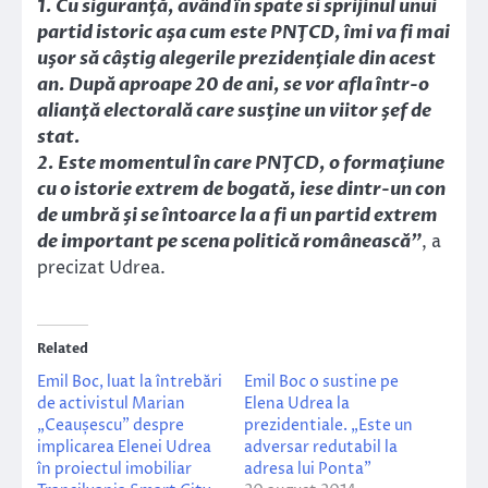
1. Cu siguranţă, având în spate si sprijinul unui
partid istoric aşa cum este PNŢCD, îmi va fi mai
uşor să câştig alegerile prezidenţiale din acest
an. După aproape 20 de ani, se vor afla într-o
alianţă electorală care susţine un viitor şef de
stat.
2. Este momentul în care PNŢCD, o formaţiune
cu o istorie extrem de bogată, iese dintr-un con
de umbră şi se întoarce la a fi un partid extrem
de important pe scena politică românească”
, a
precizat Udrea.
Related
Emil Boc, luat la întrebări
Emil Boc o sustine pe
de activistul Marian
Elena Udrea la
„Ceaușescu” despre
prezidentiale. „Este un
implicarea Elenei Udrea
adversar redutabil la
în proiectul imobiliar
adresa lui Ponta”