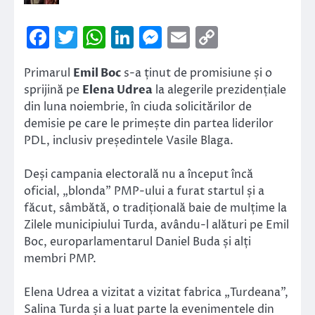
Facebook
Twitter
WhatsApp
LinkedIn
Messenger
Email
Copy
Link
Primarul
Emil Boc
s-a ținut de promisiune și o
sprijină pe
Elena Udrea
la alegerile prezidențiale
din luna noiembrie, în ciuda solicitărilor de
demisie pe care le primește din partea liderilor
PDL, inclusiv președintele Vasile Blaga.
Deși campania electorală nu a început încă
oficial, „blonda” PMP-ului a furat startul și a
făcut, sâmbătă, o tradițională baie de mulțime la
Zilele municipiului Turda, avându-l alături pe Emil
Boc, europarlamentarul Daniel Buda și alți
membri PMP.
Elena Udrea a vizitat a vizitat fabrica „Turdeana”,
Salina Turda și a luat parte la evenimentele din