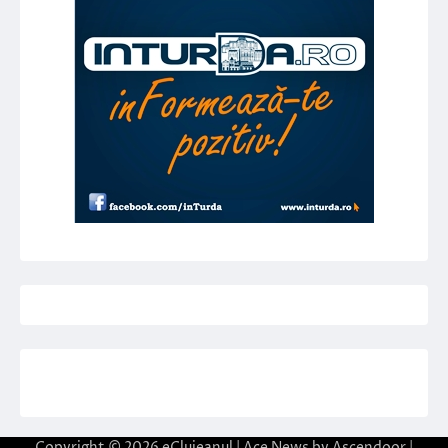
Copyright © 2026
eClujeanul
| Ace News by
Ascendoor
|