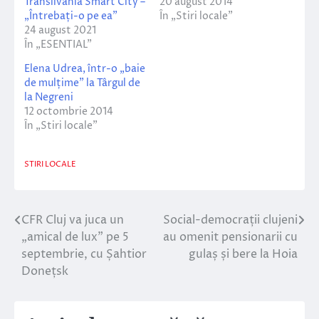
Transilvania Smart City –
20 august 2014
„Întrebați-o pe ea”
În „Stiri locale”
24 august 2021
În „ESENTIAL”
Elena Udrea, într-o „baie
de mulțime” la Târgul de
la Negreni
12 octombrie 2014
În „Stiri locale”
STIRI LOCALE
CFR Cluj va juca un
Social-democrații clujeni
Navigare
„amical de lux” pe 5
au omenit pensionarii cu
în
septembrie, cu Șahtior
gulaș și bere la Hoia
Donețsk
articole