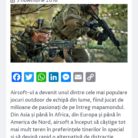
3 noiembrie 2016
Facebook
Twitter
WhatsApp
LinkedIn
Messenger
Email
Copy
Link
Airsoft-ul a devenit unul dintre cele mai populare
jocuri outdoor de echipă din lume, fiind jucat de
milioane de pasionați de pe întreg mapamondul.
Din Asia și până în Africa, din Europa și până în
America de Nord, airsoft a început să câștige tot
mai mult teren în preferințele tinerilor în special
și să devină rapid o alternativă de distracție