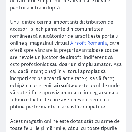
de care orice împătimit de airsoft are nevoie
pentru a intra în luptă.
Unul dintre cei mai importanți distribuitori de
accesorii și echipamente din comunitatea
românească a jucătorilor de airsoft este portalul
online și magazinul virtual
Airsoft Romania
, care
oferă spre vânzare la prețuri avantajoase tot ce
are nevoie un jucător de airsoft, indiferent că
este profesionist sau doar un simplu amator. Așa
că, dacă intenționați în viitorul apropiat să
începeți serios această activitate și să vă faceți
echipă cu prietenii,
airsoft.ro
este locul de unde
vă puteți face aprovizionarea cu întreg arsenalul
tehnico-tactic de care aveți nevoie pentru a
pbține performanțe în această competiție.
Acest magazin online este dotat atât cu arme de
toate felurile și mărimile, cât și cu toate tipurile