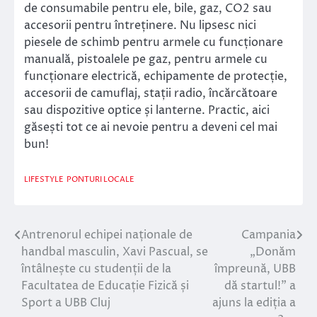
de consumabile pentru ele, bile, gaz, CO2 sau
accesorii pentru întreținere. Nu lipsesc nici
piesele de schimb pentru armele cu funcționare
manuală, pistoalele pe gaz, pentru armele cu
funcționare electrică, echipamente de protecție,
accesorii de camuflaj, stații radio, încărcătoare
sau dispozitive optice și lanterne. Practic, aici
găsești tot ce ai nevoie pentru a deveni cel mai
bun!
LIFESTYLE
PONTURI LOCALE
Antrenorul echipei naționale de
Campania
Navigare
handbal masculin, Xavi Pascual, se
„Donăm
în
întâlnește cu studenții de la
împreună, UBB
Facultatea de Educație Fizică și
dă startul!” a
articole
Sport a UBB Cluj
ajuns la ediția a