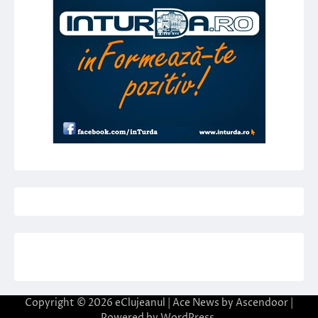
Copyright © 2026
eClujeanul
| Ace News by
Ascendoor
|
Powered by
WordPress
.