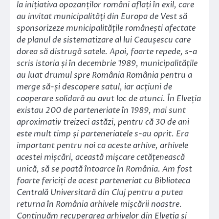
la inițiativa opozanților români aflați în exil, care
au invitat municipalități din Europa de Vest să
sponsorizeze municipalitățile românești afectate
de planul de sistematizare al lui Ceaușescu care
dorea să distrugă satele. Apoi, foarte repede, s-a
scris istoria și în decembrie 1989, municipalitățile
au luat drumul spre România România pentru a
merge să-și descopere satul, iar acțiuni de
cooperare solidară au avut loc de atunci. În Elveția
existau 200 de parteneriate în 1989, mai sunt
aproximativ treizeci astăzi, pentru că 30 de ani
este mult timp și parteneriatele s-au oprit. Era
important pentru noi ca aceste arhive, arhivele
acestei mișcări, această mișcare cetățenească
unică, să se poată întoarce în România. Am fost
foarte fericiți de acest parteneriat cu Biblioteca
Centrală Universitară din Cluj pentru a putea
returna în România arhivele mișcării noastre.
Continuăm recuperarea arhivelor din Elveția și