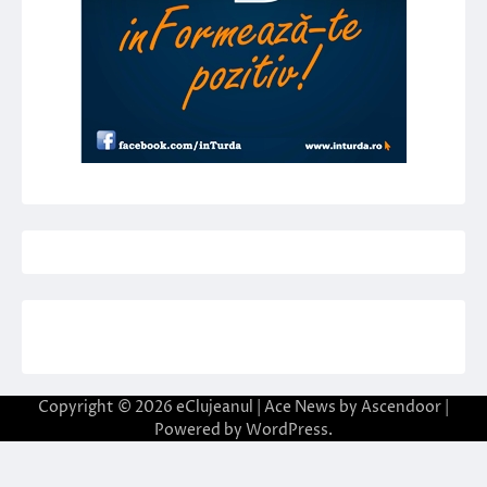
Copyright © 2026
eClujeanul
| Ace News by
Ascendoor
|
Powered by
WordPress
.