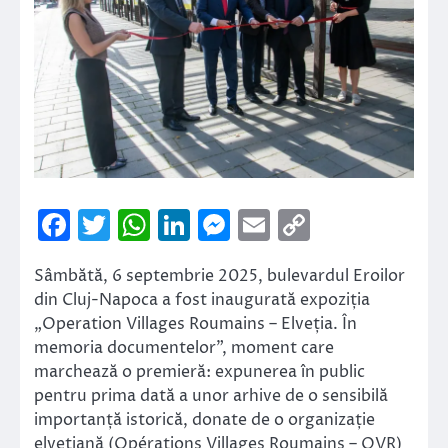
Facebook
Twitter
WhatsApp
LinkedIn
Messenger
Email
Copy
Link
Sâmbătă, 6 septembrie 2025, bulevardul Eroilor
din Cluj-Napoca a fost inaugurată expoziția
„Operation Villages Roumains – Elveția. În
memoria documentelor”, moment care
marchează o premieră: expunerea în public
pentru prima dată a unor arhive de o sensibilă
importanță istorică, donate de o organizație
elvețiană (Opérations Villages Roumains – OVR)