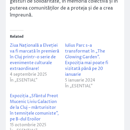
gesturi de solidaritate, în memoria colectivă și în
puterea comunităților de a proteja și de a crea
împreună.
Related
Ziua Națională a Elveției
Iulius Parc s-a
va fi marcată în premieră
transformat în „The
în Cluj printr-o serie de
Glowing Garden”.
evenimente culturale
Expoziția mai poate fi
extraordinare!
vizitată până pe 20
4 septembrie 2025
ianuarie
În „ESENTIAL”
5 ianuarie 2024
În „ESENTIAL”
Expoziția „Sfântul Preot
Mucenic Liviu Galaction
de la Cluj – mărturisitor
în temnițele comuniste”,
pe B-dul Eroilor
15 octombrie 2025