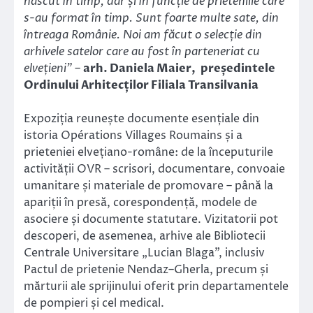
născut în timp, dar și în funcție de prieteniile care
s-au format în timp. Sunt foarte multe sate, din
întreaga Românie. Noi am făcut o selecție din
arhivele satelor care au fost în parteneriat cu
elvețieni” –
arh. Daniela Maier, președintele
Ordinului Arhitecților Filiala Transilvania
Expoziția reunește documente esențiale din
istoria Opérations Villages Roumains și a
prieteniei elvețiano-române: de la începuturile
activității OVR – scrisori, documentare, convoaie
umanitare și materiale de promovare – până la
apariții în presă, corespondență, modele de
asociere și documente statutare. Vizitatorii pot
descoperi, de asemenea, arhive ale Bibliotecii
Centrale Universitare „Lucian Blaga”, inclusiv
Pactul de prietenie Nendaz–Gherla, precum și
mărturii ale sprijinului oferit prin departamentele
de pompieri și cel medical.