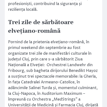
profesioniști, contribuind la siguranța și
reziliența locală.
Trei zile de sărbătoare
elvețiano-română
Pornind de la prietenia elvețiano-română, în
primul weekend din septembrie au fost
organizate trei zile de manifestări culturale în
județul Cluj, prin care s-a sărbătorit Ziua
Națională a Elveției: Orchestrei Landwehr din
Fribourg, sub bagheta dirijorului Benedikt Hayoz
a susținut trei spectacole memorabile: la Gherla,
în fața Catedralei Armeano-Catolice, în
adâncimile Salinei Turda și, momentul culminant,
la Cluj-Napoca, în Auditorium Maximum –
împreună cu Orchestra „MedStrings” a
Universității de Medicină și Farmacia Cluj, dirijată