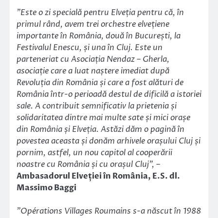
”Este o zi specială pentru Elveția pentru că, în
primul rând, avem trei orchestre elvețiene
importante în România, două în București, la
Festivalul Enescu, și una în Cluj. Este un
parteneriat cu Asociația Nendaz – Gherla,
asociație care a luat naștere imediat după
Revoluția din România și care a fost alături de
România într-o perioadă destul de dificilă a istoriei
sale. A contribuit semnificativ la prietenia și
solidaritatea dintre mai multe sate și mici orașe
din România și Elveția. Astăzi dăm o pagină în
povestea aceasta și donăm arhivele orașului Cluj și
pornim, astfel, un nou capitol al cooperării
noastre cu România și cu orașul Cluj”,
–
Ambasadorul Elveției în România, E.S. dl.
Massimo Baggi
”Opérations Villages Roumains
s-a născut în 1988