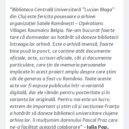
”
Biblioteca Centrală Universitară ”Lucian Blaga”
din Cluj este fericita posesoare a arhivei
organizației Satele Românești – Opérations
Villages Roumains Belgia. Ne-am bucurat foarte
tare că dumnealor au hotărât să doneze bibliotecii
întreaga lor arhivă. Este o arhivă imensă, foarte
bine pusă la punct, ce conține atât documente
oficiale, acte, scrisori oficiale, cât și documente
particulare, care țin de memoria persoanelor
implicate în acest proiect amplu despre care știm
cât de generos a fost cu România. Toate aceste
acte vor fi expuse publicului într-o variantă
digitală, dar ele rămân pentru posteritate și în
varianta lor originală. Pentru noi este un lucru
extrem de important și știm că și secțiunea Franța
a hotărât să doneze bibliotecii universitare clujene
arhiva lor. îi mulțumim domnului Pascal Praz care
ne-a facilitat această colaborare” –
Iulia Pop,