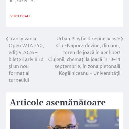
În „ESENTIAL”
STIRI LOCALE
Transylvania
Urban Playfield revine acasă:
Navigare
Open WTA 250,
Cluj-Napoca devine, din nou,
în
ediția 2026 –
teren de joacă în aer liber!
bilete Early Bird
Clujenii, chemați la joacă în 13–14
articole
și un nou
septembrie, în zona pietonală
format al
Kogălniceanu – Universității
turneului
Articole asemănătoare