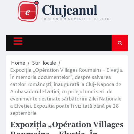
Skip
to
content
Home
Stiri locale
Expoziția „Opération Villages Roumains – Elveția.
În memoria documentelor”, despre salvarea
satelor românești, inaugurată la Cluj-Napoca de
Ambasadorul Elveției, cu prilejul unei serii de
evenimente destinate sărbătoririi Zilei Naționale
a Elveției. Expoziția poate fi vizitată până pe 28
septembrie
Expoziția „Opération Villages