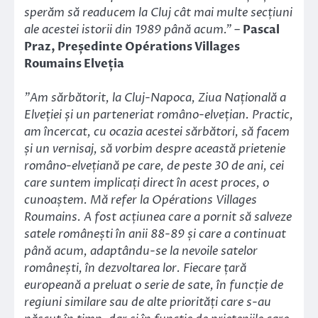
sperăm să readucem la Cluj cât mai multe secțiuni
ale acestei istorii din 1989 până acum.” –
Pascal
Praz, Președinte Opérations Villages
Roumains Elveția
”Am sărbătorit, la Cluj-Napoca, Ziua Națională a
Elveției și un parteneriat româno-elvețian. Practic,
am încercat, cu ocazia acestei sărbători, să facem
și un vernisaj, să vorbim despre această prietenie
româno-elvețiană pe care, de peste 30 de ani, cei
care suntem implicați direct în acest proces, o
cunoaștem. Mă refer la Opérations Villages
Roumains. A fost acțiunea care a pornit să salveze
satele românești în anii 88-89 și care a continuat
până acum, adaptându-se la nevoile satelor
românești, în dezvoltarea lor. Fiecare țară
europeană a preluat o serie de sate, în funcție de
regiuni similare sau de alte priorități care s-au