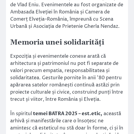
de Vlad Eniu. Evenimentele au fost organizate de
Ambasada Elveției în România și Camera de
Comerț Elveția–România, împreună cu Scena
Urbană și Asociația de Prietenie Gherla Nendaz.
Memoria unei solidarități
Expoziția și evenimentele conexe arată că
arhitectura și patrimoniul nu pot fi separate de
valori precum empatia, responsabilitatea și
solidaritatea. Gesturile pornite în anii ’80 pentru
apărarea satelor românești continuă astăzi prin
proiecte culturale și civice, construind punți între
trecut și viitor, între România și Elveția.
În spiritul
temei BATRA 2025 – est.etic,
această
arhivă și manifestările care o însoțesc ne
amintesc că esteticul nu stă doar în forme, ci și în