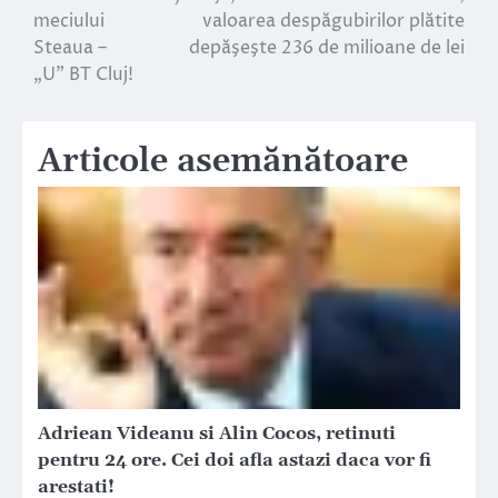
meciului
valoarea despăgubirilor plătite
articole
Steaua –
depăşeşte 236 de milioane de lei
„U” BT Cluj!
Articole asemănătoare
Adriean Videanu si Alin Cocos, retinuti
pentru 24 ore. Cei doi afla astazi daca vor fi
arestati!