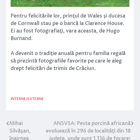
Pentru felicitările lor, prinţul de Wales şi ducesa
de Cornwall stau pe o bancă la Clarence House.
Ei au fost fotografiaţi, vara aceasta, de Hugo
Burnand.
A devenit o tradiţie anuală pentru familia regală
să prezintă fotografiile favorite pe care le aleg
drept felicitări de trimis de Crăciun.
INTERNE/EXTERNE
Mihai
ANSVSA: Pesta porcină africană
Navigare
Silvăşan,
evoluează în 296 de localităţi din 18
în
înaintea
judeţe, unde sunt 1.136 de focare;