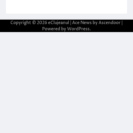
Copyright © 2026
eClujeanul
| Ace News by
Ascendoor
|
Powered by
WordPress
.