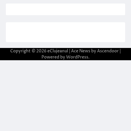
Copyright © 2026
eClujeanul
| Ace News by
Ascendoor
|
Powered by
WordPress
.