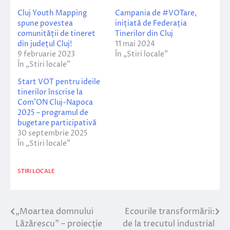
Cluj Youth Mapping
Campania de #VOTare,
spune povestea
inițiată de Federația
comunității de tineret
Tinerilor din Cluj
din județul Cluj!
11 mai 2024
9 februarie 2023
În „Stiri locale”
În „Stiri locale”
Start VOT pentru ideile
tinerilor înscrise la
Com’ON Cluj-Napoca
2025 – programul de
bugetare participativă
30 septembrie 2025
În „Stiri locale”
STIRI LOCALE
„Moartea domnului
Ecourile transformării:
Navigare
Lăzărescu” – proiecție
de la trecutul industrial