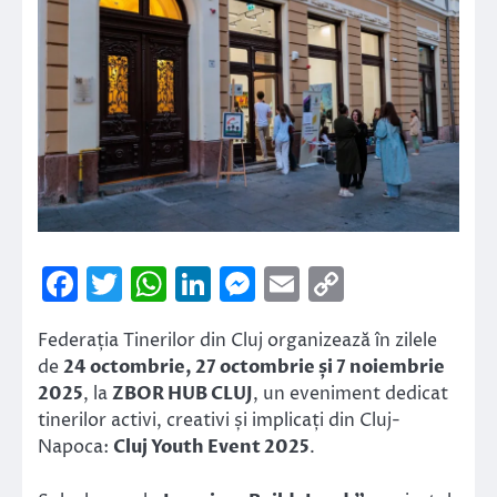
Facebook
Twitter
WhatsApp
LinkedIn
Messenger
Email
Copy
Link
Federația Tinerilor din Cluj organizează în zilele
de
24 octombrie, 27 octombrie și 7 noiembrie
2025
, la
ZBOR HUB CLUJ
, un eveniment dedicat
tinerilor activi, creativi și implicați din Cluj-
Napoca:
Cluj Youth Event 2025
.