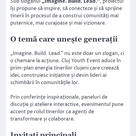
Sub sloganul
„Imagine. Build. Lead.”
, proiectul
își propune să inspire, să conecteze și să sprijine
tinerii în procesul de a construi comunități mai
puternice, mai curajoase și mai vizionare.
O temă care unește generații
„Imagine. Build. Lead.” nu este doar un slogan, ci
o chemare la acțiune. Cluj Youth Event aduce în
prim-plan energia tinerilor clujeni care creează
idei, construiesc inițiative și devin lideri ai
schimbării în comunitățile lor.
Prin conferințe inspiraționale, paneluri de
discuție și ateliere interactive, evenimentul pune
accent pe rolul tinerilor ca agenți de
transformare și colaborare.
Invitați principali