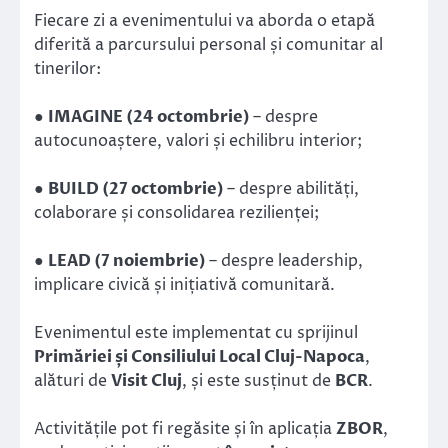
Fiecare zi a evenimentului va aborda o etapă
diferită a parcursului personal și comunitar al
tinerilor:
●
IMAGINE (24 octombrie)
– despre
autocunoaștere, valori și echilibru interior;
●
BUILD (27 octombrie)
– despre abilități,
colaborare și consolidarea rezilienței;
●
LEAD (7 noiembrie)
– despre leadership,
implicare civică și inițiativă comunitară.
Evenimentul este implementat cu sprijinul
Primăriei și Consiliului Local Cluj-Napoca
,
alături de
Visit Cluj
, și este susținut de
BCR
.
Activitățile pot fi regăsite și în aplicația
ZBOR
,