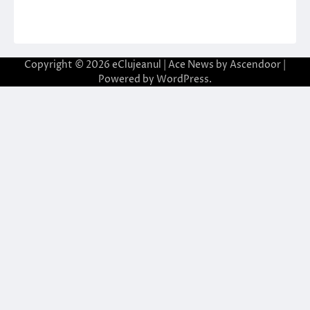
Copyright © 2026
eClujeanul
| Ace News by
Ascendoor
|
Powered by
WordPress
.