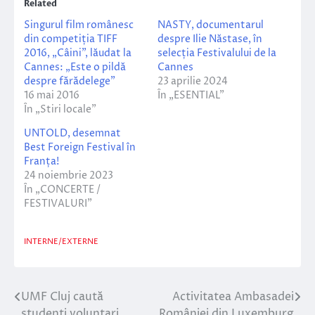
Related
Singurul film românesc
NASTY, documentarul
din competiția TIFF
despre Ilie Năstase, în
2016, „Câini”, lăudat la
selecția Festivalului de la
Cannes: „Este o pildă
Cannes
despre fărădelege”
23 aprilie 2024
16 mai 2016
În „ESENTIAL”
În „Stiri locale”
UNTOLD, desemnat
Best Foreign Festival în
Franța!
24 noiembrie 2023
În „CONCERTE /
FESTIVALURI”
INTERNE/EXTERNE
UMF Cluj caută
Activitatea Ambasadei
Navigare
studenți voluntari
României din Luxemburg