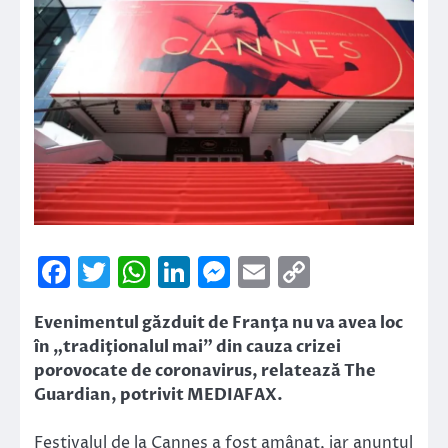
Facebook
Twitter
WhatsApp
LinkedIn
Messenger
Email
Copy
Link
Evenimentul găzduit de Franţa nu va avea loc
în „tradiţionalul mai” din cauza crizei
porovocate de coronavirus, relatează The
Guardian, potrivit MEDIAFAX.
Festivalul de la Cannes a fost amânat, iar anunţul