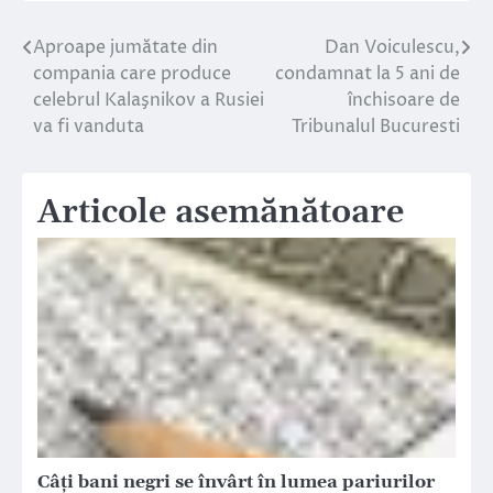
Aproape jumătate din
Dan Voiculescu,
Navigare
compania care produce
condamnat la 5 ani de
în
celebrul Kalaşnikov a Rusiei
închisoare de
va fi vanduta
Tribunalul Bucuresti
articole
Articole asemănătoare
Câți bani negri se învârt în lumea pariurilor