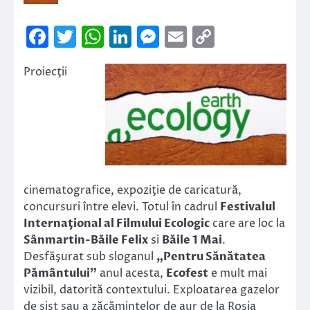
Facebook
Twitter
WhatsApp
LinkedIn
Messenger
Email
Copy
Link
Proiecţii
cinematografice, expoziţie de caricatură,
concursuri între elevi. Totul în cadrul
Festivalul
Internaţional al Filmului Ecologic
care are loc la
Sânmartin-Băile Felix
si
Băile 1 Mai
.
Desfăşurat sub sloganul
„Pentru Sănătatea
Pământului”
anul acesta,
Ecofest
e mult mai
vizibil, datorită contextului. Exploatarea gazelor
de şist sau a zăcămintelor de aur de la Roşia