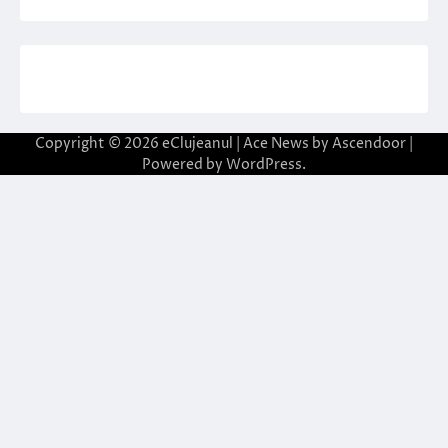
Copyright © 2026
eClujeanul
| Ace News by
Ascendoor
|
Powered by
WordPress
.