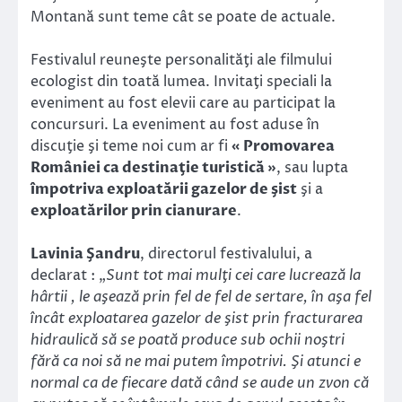
Montană sunt teme cât se poate de actuale.
Festivalul reuneşte personalităţi ale filmului
ecologist din toată lumea. Invitaţi speciali la
eveniment au fost elevii care au participat la
concursuri. La eveniment au fost aduse în
discuţie şi teme noi cum ar fi
« Promovarea
României ca destinaţie turistică »
, sau lupta
împotriva exploatării gazelor de şist
şi a
exploatărilor prin cianurare
.
Lavinia Şandru
, directorul festivalului, a
declarat : „
Sunt tot mai mulţi cei care lucrează la
hârtii , le aşează prin fel de fel de sertare, în aşa fel
încât exploatarea gazelor de şist prin fracturarea
hidraulică să se poată produce sub ochii noştri
fără ca noi să ne mai putem împotrivi. Şi atunci e
normal ca de fiecare dată când se aude un zvon că