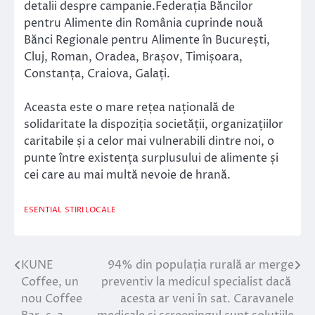
detalii despre campanie.Federația Băncilor
pentru Alimente din România cuprinde nouă
Bănci Regionale pentru Alimente în București,
Cluj, Roman, Oradea, Brașov, Timișoara,
Constanța, Craiova, Galați.
Aceasta este o mare rețea națională de
solidaritate la dispoziția societății, organizațiilor
caritabile și a celor mai vulnerabili dintre noi, o
punte între existența surplusului de alimente și
cei care au mai multă nevoie de hrană.
ESENTIAL
STIRI LOCALE
KUNE
94% din populația rurală ar merge
Navigare
Coffee, un
preventiv la medicul specialist dacă
în
nou Coffee
acesta ar veni în sat. Caravanele