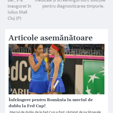
Bar, s-a
medicale și screeningul sunt soluțiile
articole
inaugurat în
pentru diagnosticarea timpurie.
Iulius Mall
Cluj (P)
Articole asemănătoare
Înfrângere pentru România în meciul de
dublu la Fed Cup!
Meciul de dublu de la Fed Cup a fost câştigat de jucătoarele