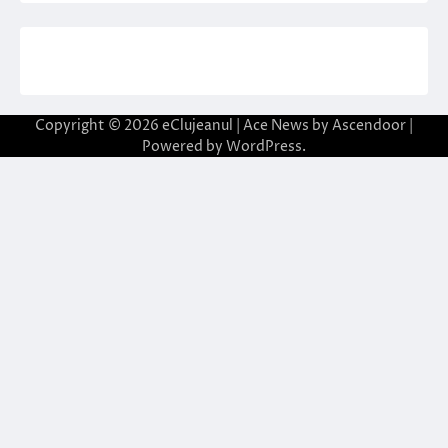
Copyright © 2026
eClujeanul
| Ace News by
Ascendoor
|
Powered by
WordPress
.