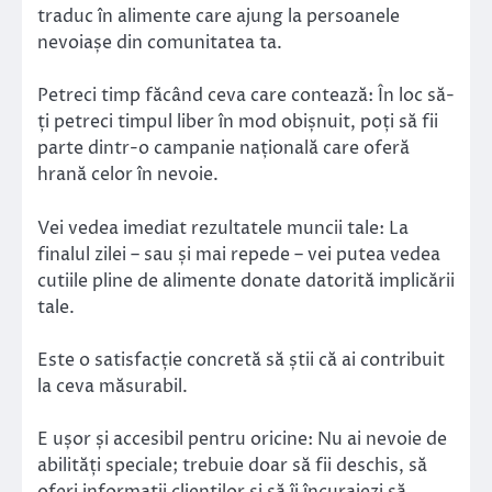
traduc în alimente care ajung la persoanele
nevoiașe din comunitatea ta.
Petreci timp făcând ceva care contează: În loc să-
ți petreci timpul liber în mod obișnuit, poți să fii
parte dintr-o campanie națională care oferă
hrană celor în nevoie.
Vei vedea imediat rezultatele muncii tale: La
finalul zilei – sau și mai repede – vei putea vedea
cutiile pline de alimente donate datorită implicării
tale.
Este o satisfacție concretă să știi că ai contribuit
la ceva măsurabil.
E ușor și accesibil pentru oricine: Nu ai nevoie de
abilități speciale; trebuie doar să fii deschis, să
oferi informații clienților și să îi încurajezi să