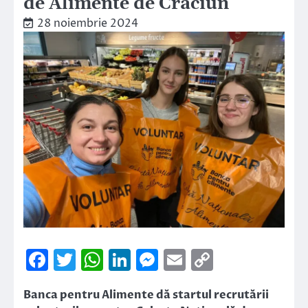
de Alimente de Crăciun
28 noiembrie 2024
Facebook
Twitter
WhatsApp
LinkedIn
Messenger
Email
Copy
Link
Banca pentru Alimente dă startul recrutării