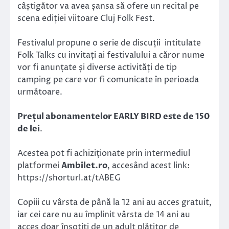
câștigător va avea șansa să ofere un recital pe
scena ediției viitoare Cluj Folk Fest.
Festivalul propune o serie de discuții intitulate
Folk Talks cu invitați ai festivalului a căror nume
vor fi anunțate și diverse activități de tip
camping pe care vor fi comunicate în perioada
următoare.
Prețul abonamentelor EARLY BIRD este de 150
de lei
.
Acestea pot fi achiziționate prin intermediul
platformei
Ambilet.ro
, accesând acest link:
https://shorturl.at/tABEG
Copiii cu vârsta de până la 12 ani au acces gratuit,
iar cei care nu au împlinit vârsta de 14 ani au
acces doar însoțiți de un adult plătitor de