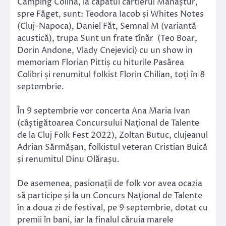
Camping Colina, la căpătul cartierul Mănăștur,
spre Făget, sunt: Teodora Iacob și Whites Notes
(Cluj-Napoca), Daniel Făt, Semnal M (variantă
acustică), trupa Sunt un frate tînăr (Teo Boar,
Dorin Andone, Vlady Cnejevici) cu un show in
memoriam Florian Pittiș cu hiturile Pasărea
Colibri și renumitul folkist Florin Chilian, toți în 8
septembrie.
În 9 septembrie vor concerta Ana Maria Ivan
(câștigătoarea Concursului Național de Talente
de la Cluj Folk Fest 2022), Zoltan Butuc, clujeanul
Adrian Sărmășan, folkistul veteran Cristian Buică
și renumitul Dinu Olărașu.
De asemenea, pasionații de folk vor avea ocazia
să participe și la un Concurs Național de Talente
în a doua zi de festival, pe 9 septembrie, dotat cu
premii în bani, iar la finalul căruia marele