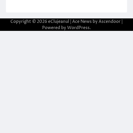
Copyright © 2026
eClujeanul
| Ace News by
Ascendoor
|
Powered by
WordPress
.