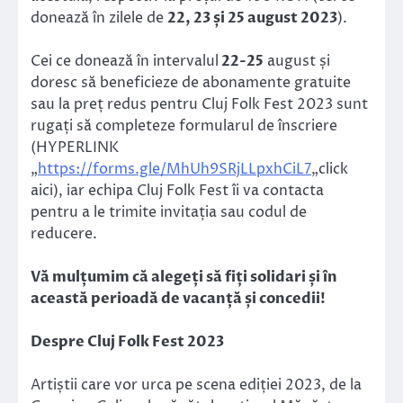
donează în zilele de
22, 23 și 25 august 2023
).
Cei ce donează în intervalul
22-25
august și
doresc să beneficieze de abonamente gratuite
sau la preț redus pentru Cluj Folk Fest 2023 sunt
rugați să completeze formularul de înscriere
(HYPERLINK
„
https://forms.gle/MhUh9SRjLLpxhCiL7
„click
aici), iar echipa Cluj Folk Fest îi va contacta
pentru a le trimite invitația sau codul de
reducere.
Vă mulțumim că alegeți să fiți solidari și în
această perioadă de vacanță și concedii!
Despre Cluj Folk Fest 2023
Artiștii care vor urca pe scena ediției 2023, de la