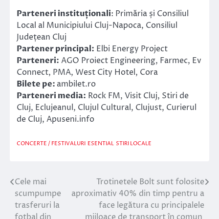
Parteneri instituționali
: Primăria și Consiliul
Local al Municipiului Cluj-Napoca, Consiliul
Județean Cluj
Partener principal:
Elbi Energy Project
Parteneri:
AGO Proiect Engineering, Farmec, Ev
Connect, PMA, West City Hotel, Cora
Bilete pe:
ambilet.ro
Parteneri media:
Rock FM, Visit Cluj, Stiri de
Cluj, Eclujeanul, Clujul Cultural, Clujust, Curierul
de Cluj, Apuseni.info
CONCERTE / FESTIVALURI
ESENTIAL
STIRI LOCALE
Cele mai
Trotinetele Bolt sunt folosite
Navigare
scumpumpe
aproximativ 40% din timp pentru a
în
trasferuri la
face legătura cu principalele
fotbal din
mijloace de transport în comun